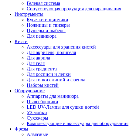
Гелевая система
Сопутствующая продукция для наращивания
Инструменты
Кусачки и щипчики
Ножницы и твизеры
Пушеры и шаберы
Для педикюра
Кисти
Аксессуары для хранения кистей
Для акригеля, полигеля
Для акрила
Для геля
Для градиента
Для росписи и лепки
Для тонких линий и френча
Наборы кистей
Оборудование
Аппараты для маникюра
Пылесборники
LED UV-Лампы для сушки ногтей
УЗ мойки
Сухожары
Комплектующие и аксессуары для оборудования
Фрезы
Алмазные