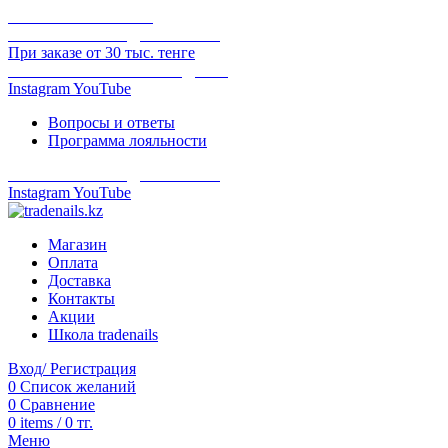
ОНЛАЙН ОПЛАТА
БЕСПЛАТНАЯ ДОСТАВКА
При заказе от 30 тыс. тенге
ОТГРУЗКА В ТОТ ЖЕ ДЕНЬ
Instagram
YouTube
Вопросы и ответы
Программа лояльности
БЕСПЛАТНАЯ ДОСТАВКА
Instagram
YouTube
Магазин
Оплата
Доставка
Контакты
Акции
Школа tradenails
Вход/ Регистрация
0
Список желаний
0
Сравнение
0
items
/
0
тг.
Меню