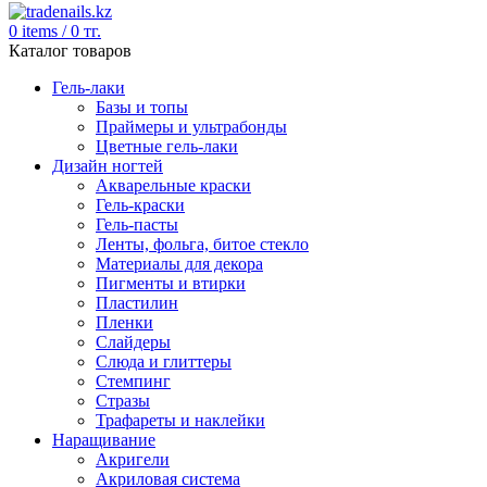
0
items
/
0
тг.
Каталог товаров
Гель-лаки
Базы и топы
Праймеры и ультрабонды
Цветные гель-лаки
Дизайн ногтей
Акварельные краски
Гель-краски
Гель-пасты
Ленты, фольга, битое стекло
Материалы для декора
Пигменты и втирки
Пластилин
Пленки
Слайдеры
Слюда и глиттеры
Стемпинг
Стразы
Трафареты и наклейки
Наращивание
Акригели
Акриловая система