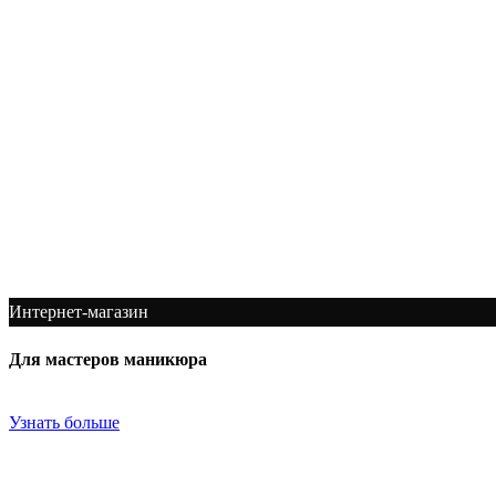
Интернет-магазин
Для мастеров маникюра
На tradenails.kz вы можете приобрести качественные гель-лаки,
Узнать больше