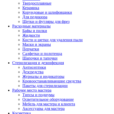
Твердосплавные
Керамика
Корундовые и шлифовщики
Для педикюра
Щетки и футляры для фрез
Расходные материалы
Бафы и пилки
Жидкости
Кисти и щетки для удаления пыли
Маски и экраны
Перчатки
Салфетки и полотенца
Шапочки и тапочки
Стерилизация и дезинфекция
Антисептики
Дезсредства
Журналы и индикаторы
Кровоостанавливающие средства
Пакеты для стерилизации
Рабочее место мастера
Типсы и подиумы
Осветительное оборудование
Мебель для мастера и клиента
Аксессуары для мастера
Косметика