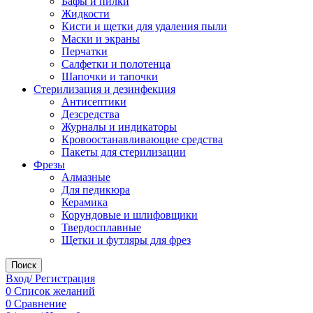
Бафы и пилки
Жидкости
Кисти и щетки для удаления пыли
Маски и экраны
Перчатки
Салфетки и полотенца
Шапочки и тапочки
Стерилизация и дезинфекция
Антисептики
Дезсредства
Журналы и индикаторы
Кровоостанавливающие средства
Пакеты для стерилизации
Фрезы
Алмазные
Для педикюра
Керамика
Корундовые и шлифовщики
Твердосплавные
Щетки и футляры для фрез
Поиск
Вход/ Регистрация
0
Список желаний
0
Сравнение