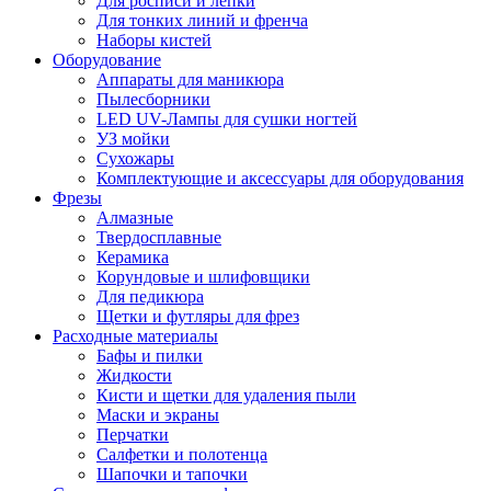
Для росписи и лепки
Для тонких линий и френча
Наборы кистей
Оборудование
Аппараты для маникюра
Пылесборники
LED UV-Лампы для сушки ногтей
УЗ мойки
Сухожары
Комплектующие и аксессуары для оборудования
Фрезы
Алмазные
Твердосплавные
Керамика
Корундовые и шлифовщики
Для педикюра
Щетки и футляры для фрез
Расходные материалы
Бафы и пилки
Жидкости
Кисти и щетки для удаления пыли
Маски и экраны
Перчатки
Салфетки и полотенца
Шапочки и тапочки