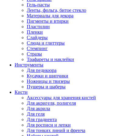
Гель-пасты
Ленты, фольга, битое стекло
Материалы для декора
Пигменты и втирки
Пластилин
Пленки
Слайдеры
Слюда и глиттеры
Стемпинг
Стразы
Трафареты и наклейки
Инструменты
Для педикюра
Кусачки и щипчики
Ножницы и твизеры
Пушеры и шаберы
Кисти
Аксессуары для хранения кистей
Для акригеля, полигеля
Для акрила
Для геля
Для градиента
Для росписи и лепки
Для тонких линий и френча
Наборы кистей