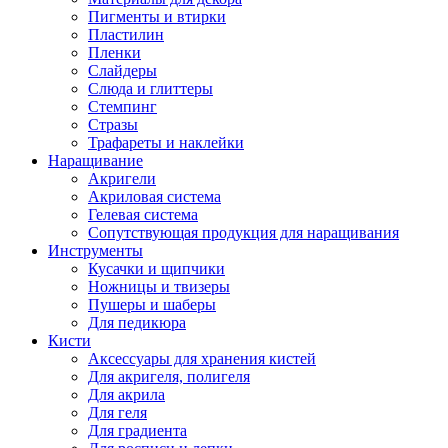
Пигменты и втирки
Пластилин
Пленки
Слайдеры
Слюда и глиттеры
Стемпинг
Стразы
Трафареты и наклейки
Наращивание
Акригели
Акриловая система
Гелевая система
Сопутствующая продукция для наращивания
Инструменты
Кусачки и щипчики
Ножницы и твизеры
Пушеры и шаберы
Для педикюра
Кисти
Аксессуары для хранения кистей
Для акригеля, полигеля
Для акрила
Для геля
Для градиента