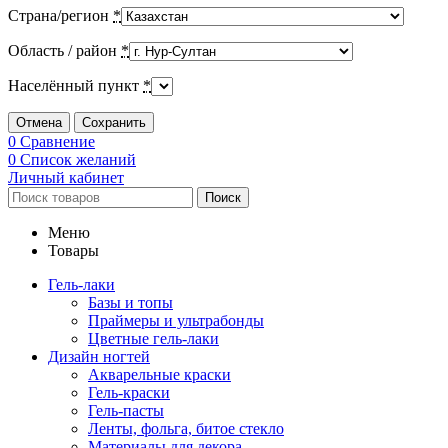
Страна/регион
*
Область / район
*
Населённый пункт
*
Отмена
Сохранить
0
Сравнение
0
Список желаний
Личный кабинет
Поиск
Меню
Товары
Гель-лаки
Базы и топы
Праймеры и ультрабонды
Цветные гель-лаки
Дизайн ногтей
Акварельные краски
Гель-краски
Гель-пасты
Ленты, фольга, битое стекло
Материалы для декора