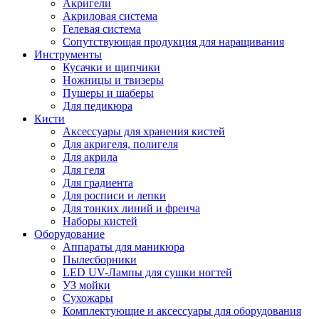
Акригели
Акриловая система
Гелевая система
Сопутствующая продукция для наращивания
Инструменты
Кусачки и щипчики
Ножницы и твизеры
Пушеры и шаберы
Для педикюра
Кисти
Аксессуары для хранения кистей
Для акригеля, полигеля
Для акрила
Для геля
Для градиента
Для росписи и лепки
Для тонких линий и френча
Наборы кистей
Оборудование
Аппараты для маникюра
Пылесборники
LED UV-Лампы для сушки ногтей
УЗ мойки
Сухожары
Комплектующие и аксессуары для оборудования