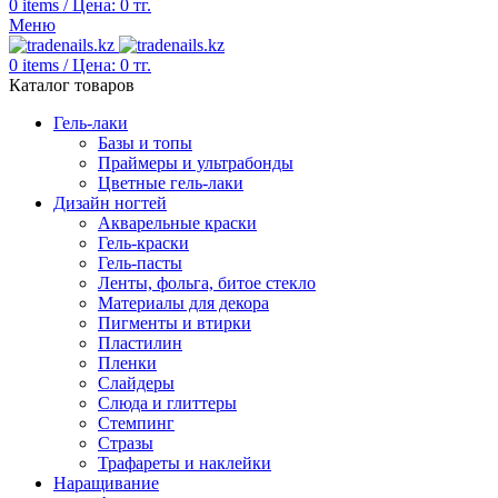
0
items
/
Цена:
0
тг.
Меню
0
items
/
Цена:
0
тг.
Каталог товаров
Гель-лаки
Базы и топы
Праймеры и ультрабонды
Цветные гель-лаки
Дизайн ногтей
Акварельные краски
Гель-краски
Гель-пасты
Ленты, фольга, битое стекло
Материалы для декора
Пигменты и втирки
Пластилин
Пленки
Слайдеры
Слюда и глиттеры
Стемпинг
Стразы
Трафареты и наклейки
Наращивание