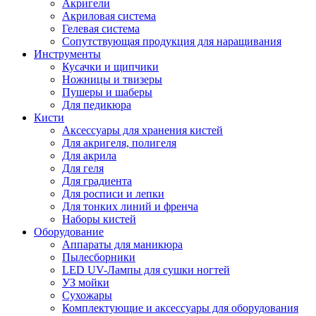
Акригели
Акриловая система
Гелевая система
Сопутствующая продукция для наращивания
Инструменты
Кусачки и щипчики
Ножницы и твизеры
Пушеры и шаберы
Для педикюра
Кисти
Аксессуары для хранения кистей
Для акригеля, полигеля
Для акрила
Для геля
Для градиента
Для росписи и лепки
Для тонких линий и френча
Наборы кистей
Оборудование
Аппараты для маникюра
Пылесборники
LED UV-Лампы для сушки ногтей
УЗ мойки
Сухожары
Комплектующие и аксессуары для оборудования