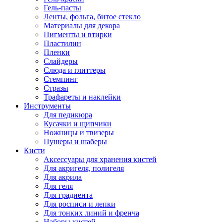
Гель-пасты
Ленты, фольга, битое стекло
Материалы для декора
Пигменты и втирки
Пластилин
Пленки
Слайдеры
Слюда и глиттеры
Стемпинг
Стразы
Трафареты и наклейки
Инструменты
Для педикюра
Кусачки и щипчики
Ножницы и твизеры
Пушеры и шаберы
Кисти
Аксессуары для хранения кистей
Для акригеля, полигеля
Для акрила
Для геля
Для градиента
Для росписи и лепки
Для тонких линий и френча
Наборы кистей