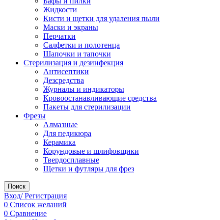
Бафы и пилки
Жидкости
Кисти и щетки для удаления пыли
Маски и экраны
Перчатки
Салфетки и полотенца
Шапочки и тапочки
Стерилизация и дезинфекция
Антисептики
Дезсредства
Журналы и индикаторы
Кровоостанавливающие средства
Пакеты для стерилизации
Фрезы
Алмазные
Для педикюра
Керамика
Корундовые и шлифовщики
Твердосплавные
Щетки и футляры для фрез
Поиск
Вход/ Регистрация
0
Список желаний
0
Сравнение