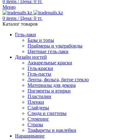
0
items
/
Цена:
0
тг.
Меню
0
items
/
Цена:
0
тг.
Каталог товаров
Гель-лаки
Базы и топы
Праймеры и ультрабонды
Цветные гель-лаки
Дизайн ногтей
Акварельные краски
Гель-краски
Гель-пасты
Ленты, фольга, битое стекло
Материалы для декора
Пигменты и втирки
Пластилин
Пленки
Слайдеры
Слюда и глиттеры
Стемпинг
Стразы
Трафареты и наклейки
Наращивание