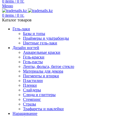
0
items
/
0
тг.
Меню
0
items
/
0
тг.
Каталог товаров
Гель-лаки
Базы и топы
Праймеры и ультрабонды
Цветные гель-лаки
Дизайн ногтей
Акварельные краски
Гель-краски
Гель-пасты
Ленты, фольга, битое стекло
Материалы для декора
Пигменты и втирки
Пластилин
Пленки
Слайдеры
Слюда и глиттеры
Стемпинг
Стразы
Трафареты и наклейки
Наращивание