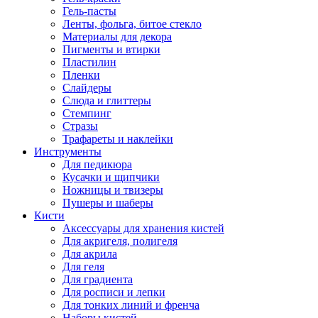
Гель-пасты
Ленты, фольга, битое стекло
Материалы для декора
Пигменты и втирки
Пластилин
Пленки
Слайдеры
Слюда и глиттеры
Стемпинг
Стразы
Трафареты и наклейки
Инструменты
Для педикюра
Кусачки и щипчики
Ножницы и твизеры
Пушеры и шаберы
Кисти
Аксессуары для хранения кистей
Для акригеля, полигеля
Для акрила
Для геля
Для градиента
Для росписи и лепки
Для тонких линий и френча
Наборы кистей