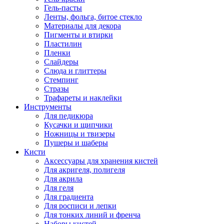
Гель-пасты
Ленты, фольга, битое стекло
Материалы для декора
Пигменты и втирки
Пластилин
Пленки
Слайдеры
Слюда и глиттеры
Стемпинг
Стразы
Трафареты и наклейки
Инструменты
Для педикюра
Кусачки и щипчики
Ножницы и твизеры
Пушеры и шаберы
Кисти
Аксессуары для хранения кистей
Для акригеля, полигеля
Для акрила
Для геля
Для градиента
Для росписи и лепки
Для тонких линий и френча
Наборы кистей