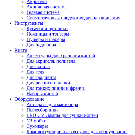
Акригели
Акриловая система
Гелевая система
Сопутствующая продукция для наращивания
Инструменты
Кусачки и щипчики
Ножницы и твизеры
Пушеры и шаберы
Для педикюра
Кисти
Аксессуары для хранения кистей
Для акригеля, полигеля
Для акрила
Для геля
Для градиента
Для росписи и лепки
Для тонких линий и френча
Наборы кистей
Оборудование
Аппараты для маникюра
Пылесборники
LED UV-Лампы для сушки ногтей
УЗ мойки
Сухожары
Комплектующие и аксессуары для оборудования