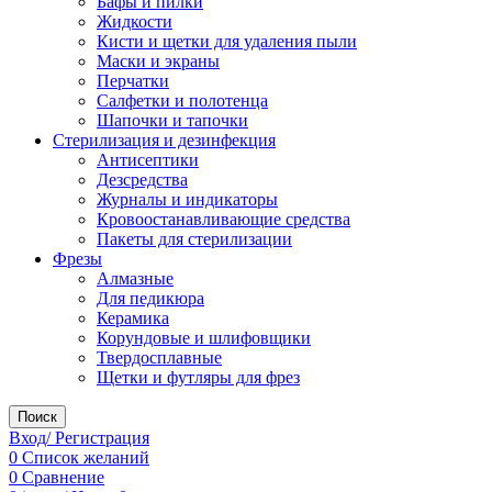
Бафы и пилки
Жидкости
Кисти и щетки для удаления пыли
Маски и экраны
Перчатки
Салфетки и полотенца
Шапочки и тапочки
Стерилизация и дезинфекция
Антисептики
Дезсредства
Журналы и индикаторы
Кровоостанавливающие средства
Пакеты для стерилизации
Фрезы
Алмазные
Для педикюра
Керамика
Корундовые и шлифовщики
Твердосплавные
Щетки и футляры для фрез
Поиск
Вход/ Регистрация
0
Список желаний
0
Сравнение