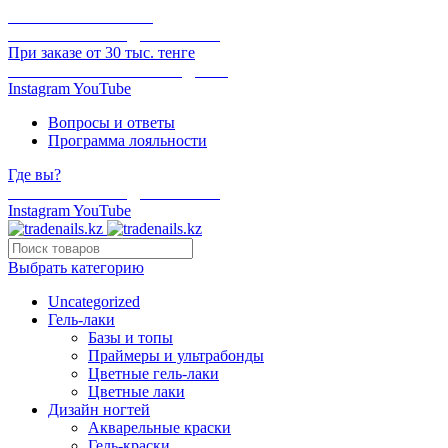
ОНЛАЙН ОПЛАТА
БЕСПЛАТНАЯ ДОСТАВКА
При заказе от 30 тыс. тенге
ОТГРУЗКА В ТОТ ЖЕ ДЕНЬ
Instagram
YouTube
Вопросы и ответы
Программа лояльности
Где вы?
БЕСПЛАТНАЯ ДОСТАВКА
Instagram
YouTube
Выбрать категорию
Uncategorized
Гель-лаки
Базы и топы
Праймеры и ультрабонды
Цветные гель-лаки
Цветные лаки
Дизайн ногтей
Акварельные краски
Гель-краски