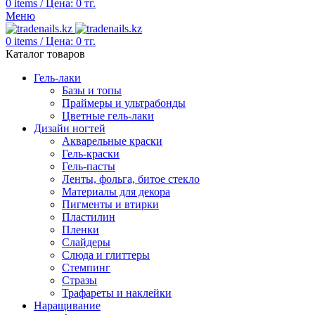
0
items
/
Цена:
0
тг.
Меню
0
items
/
Цена:
0
тг.
Каталог товаров
Гель-лаки
Базы и топы
Праймеры и ультрабонды
Цветные гель-лаки
Дизайн ногтей
Акварельные краски
Гель-краски
Гель-пасты
Ленты, фольга, битое стекло
Материалы для декора
Пигменты и втирки
Пластилин
Пленки
Слайдеры
Слюда и глиттеры
Стемпинг
Стразы
Трафареты и наклейки
Наращивание