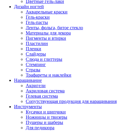
Цветные гель-лаки
Дизайн ногтей
Акварельные краски
Гель-краски
Гель-пасты
Ленты, фольга, битое стекло
Материалы для декора
Пигменты и втирки
Пластилин
Пленки
Слайдеры
Слюда и глиттеры
Стемпинг
Стразы
Трафареты и наклейки
Наращивание
Акригели
Акриловая система
Гелевая система
Сопутствующая продукция для наращивания
Инструменты
Кусачки и щипчики
Ножницы и твизеры
Пушеры и шаберы
Для педикюра