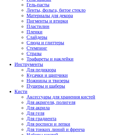
Гель-пасты
Ленты, фольга, битое стекло
Материалы для декора
Пигменты и втирки
Пластилин
Пленки
Слайдеры
Слюда и глиттеры
Стемпинг
Стразы
Трафареты и наклейки
Инструменты
Для педикюра
Кусачки и щипчики
Ножницы и твизеры
Пушеры и шаберы
Кисти
Аксессуары для хранения кистей
Для акригеля, полигеля
Для акрила
Для геля
Для градиента
Для росписи и лепки
Для тонких линий и френча
Наборы кистей