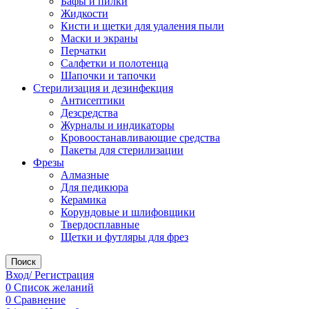
Бафы и пилки
Жидкости
Кисти и щетки для удаления пыли
Маски и экраны
Перчатки
Салфетки и полотенца
Шапочки и тапочки
Стерилизация и дезинфекция
Антисептики
Дезсредства
Журналы и индикаторы
Кровоостанавливающие средства
Пакеты для стерилизации
Фрезы
Алмазные
Для педикюра
Керамика
Корундовые и шлифовщики
Твердосплавные
Щетки и футляры для фрез
Поиск
Вход/ Регистрация
0
Список желаний
0
Сравнение