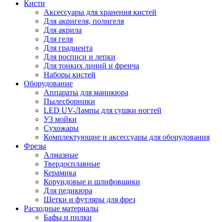
Кисти
Аксессуары для хранения кистей
Для акригеля, полигеля
Для акрила
Для геля
Для градиента
Для росписи и лепки
Для тонких линий и френча
Наборы кистей
Оборудование
Аппараты для маникюра
Пылесборники
LED UV-Лампы для сушки ногтей
УЗ мойки
Сухожары
Комплектующие и аксессуары для оборудования
Фрезы
Алмазные
Твердосплавные
Керамика
Корундовые и шлифовщики
Для педикюра
Щетки и футляры для фрез
Расходные материалы
Бафы и пилки