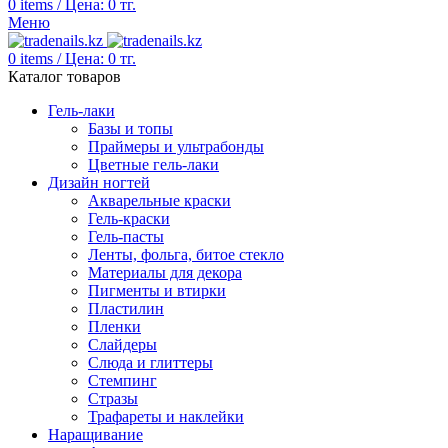
0
items
/
Цена:
0
тг.
Меню
0
items
/
Цена:
0
тг.
Каталог товаров
Гель-лаки
Базы и топы
Праймеры и ультрабонды
Цветные гель-лаки
Дизайн ногтей
Акварельные краски
Гель-краски
Гель-пасты
Ленты, фольга, битое стекло
Материалы для декора
Пигменты и втирки
Пластилин
Пленки
Слайдеры
Слюда и глиттеры
Стемпинг
Стразы
Трафареты и наклейки
Наращивание