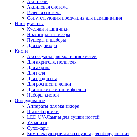
Акригели
Акриловая система
Гелевая система
Сопутствующая продукция для наращивания
Инструменты
Кусачки и щипчики
Ножницы и твизеры
Пушеры и шаберы
Для педикюра
Кисти
Аксессуары для хранения кистей
Для акригеля, полигеля
Для акрила
Для геля
Для градиента
Для росписи и лепки
Для тонких линий и френча
Наборы кистей
Оборудование
Аппараты для маникюра
Пылесборники
LED UV-Лампы для сушки ногтей
УЗ мойки
Сухожары
Комплектующие и аксессуары для оборудования