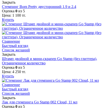
Закрыть
Стемпинг Born Pretty двусторонний 1.9 и 2.4
Оценка
0
из 5
Цена:
1 100
тг.
Купить
Сравнение
Быстрый взгляд
Список желаний
Закрыть
Штамп двойной и мини-скрапер Go Stamp (без глиттера),
Ограниченное количество
Оценка
0
из 5
Цена:
4 250
тг.
Купить
Сравнение
Быстрый взгляд
Список желаний
Закрыть
Лак для стемпинга Go Stamp 002 Cloud, 11 мл
Оценка
0
из 5