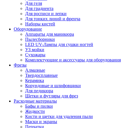
Для геля
Для градиента
Для росписи и лепки
Для тонких линий и френча
Наборы кистей
Оборудование
Аппараты для маникюра
Пылесборники
LED UV-Лампы для сушки ногтей
УЗ мойки
Сухожары
Комплектующие и аксессуары для оборудования
Фрезы
Алмазные
Твердосплавные
Керамика
Корундовые и шлифовщики
Для педикюра
Щетки и футляры для фрез
Расходные материалы
Бафы и пилки
Жидкости
Кисти и щетки для удаления пыли
Маски и экраны
Перчатки