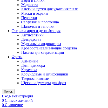
Бафы и пилки
Жидкости
Кисти и щетки для удаления пыли
Маски и экраны
Перчатки
Салфетки и полотенца
Шапочки и тапочки
Стерилизация и дезинфекция
Антисептики
Дезсредства
Журналы и индикаторы
Кровоостанавливающие средства
Пакеты для стерилизации
Фрезы
Алмазные
Для педикюра
Керамика
Корундовые и шлифовщики
Твердосплавные
Щетки и футляры для фрез
Поиск
Вход/ Регистрация
0
Список желаний
0
Сравнение