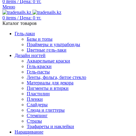
0
items
/
Цена:
0
тг.
Меню
0
items
/
Цена:
0
тг.
Каталог товаров
Гель-лаки
Базы и топы
Праймеры и ультрабонды
Цветные гель-лаки
Дизайн ногтей
Акварельные краски
Гель-краски
Гель-пасты
Ленты, фольга, битое стекло
Материалы для декора
Пигменты и втирки
Пластилин
Пленки
Слайдеры
Слюда и глиттеры
Стемпинг
Стразы
Трафареты и наклейки
Наращивание