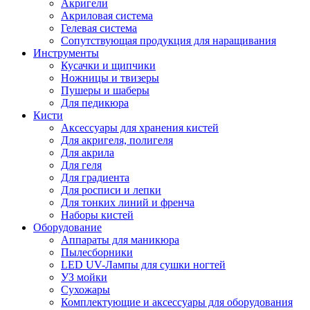
Акригели
Акриловая система
Гелевая система
Сопутствующая продукция для наращивания
Инструменты
Кусачки и щипчики
Ножницы и твизеры
Пушеры и шаберы
Для педикюра
Кисти
Аксессуары для хранения кистей
Для акригеля, полигеля
Для акрила
Для геля
Для градиента
Для росписи и лепки
Для тонких линий и френча
Наборы кистей
Оборудование
Аппараты для маникюра
Пылесборники
LED UV-Лампы для сушки ногтей
УЗ мойки
Сухожары
Комплектующие и аксессуары для оборудования