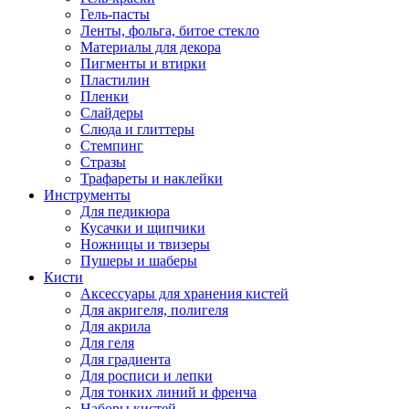
Гель-пасты
Ленты, фольга, битое стекло
Материалы для декора
Пигменты и втирки
Пластилин
Пленки
Слайдеры
Слюда и глиттеры
Стемпинг
Стразы
Трафареты и наклейки
Инструменты
Для педикюра
Кусачки и щипчики
Ножницы и твизеры
Пушеры и шаберы
Кисти
Аксессуары для хранения кистей
Для акригеля, полигеля
Для акрила
Для геля
Для градиента
Для росписи и лепки
Для тонких линий и френча
Наборы кистей