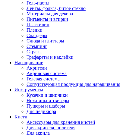
Гель-пасты
Ленты, фольга, битое стекло
Материалы для декора
Пигменты и втирки
Пластилин
Пленки
Слайдеры
Слюда и глиттеры
Стемпинг
Стразы
Трафареты и наклейки
Наращивание
Акригели
Акриловая система
Гелевая система
Сопутствующая продукция для наращивания
Инструменты
Кусачки и щипчики
Ножницы и твизеры
Пушеры и шаберы
Для педикюра
Кисти
Аксессуары для хранения кистей
Для акригеля, полигеля
Для акрила