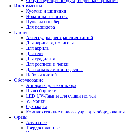
Сопутствующая продукция для наращивания
Инструменты
Кусачки и щипчики
Ножницы и твизеры
Пушеры и шаберы
Для педикюра
Кисти
Аксессуары для хранения кистей
Для акригеля, полигеля
Для акрила
Для геля
Для градиента
Для росписи и лепки
Для тонких линий и френча
Наборы кистей
Оборудование
Аппараты для маникюра
Пылесборники
LED UV-Лампы для сушки ногтей
УЗ мойки
Сухожары
Комплектующие и аксессуары для оборудования
Фрезы
Алмазные
Твердосплавные