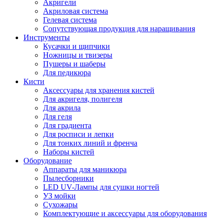
Акригели
Акриловая система
Гелевая система
Сопутствующая продукция для наращивания
Инструменты
Кусачки и щипчики
Ножницы и твизеры
Пушеры и шаберы
Для педикюра
Кисти
Аксессуары для хранения кистей
Для акригеля, полигеля
Для акрила
Для геля
Для градиента
Для росписи и лепки
Для тонких линий и френча
Наборы кистей
Оборудование
Аппараты для маникюра
Пылесборники
LED UV-Лампы для сушки ногтей
УЗ мойки
Сухожары
Комплектующие и аксессуары для оборудования