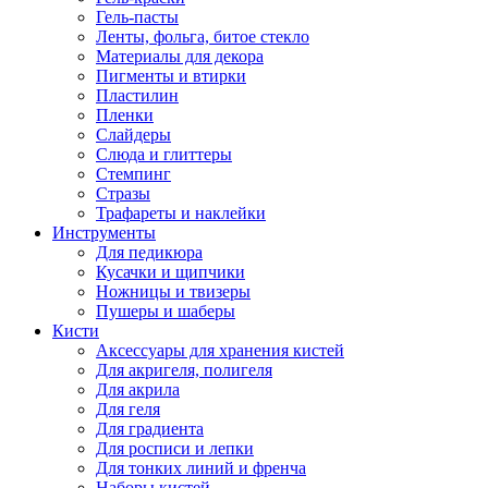
Гель-пасты
Ленты, фольга, битое стекло
Материалы для декора
Пигменты и втирки
Пластилин
Пленки
Слайдеры
Слюда и глиттеры
Стемпинг
Стразы
Трафареты и наклейки
Инструменты
Для педикюра
Кусачки и щипчики
Ножницы и твизеры
Пушеры и шаберы
Кисти
Аксессуары для хранения кистей
Для акригеля, полигеля
Для акрила
Для геля
Для градиента
Для росписи и лепки
Для тонких линий и френча
Наборы кистей