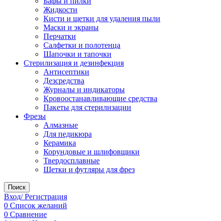
Бафы и пилки
Жидкости
Кисти и щетки для удаления пыли
Маски и экраны
Перчатки
Салфетки и полотенца
Шапочки и тапочки
Стерилизация и дезинфекция
Антисептики
Дезсредства
Журналы и индикаторы
Кровоостанавливающие средства
Пакеты для стерилизации
Фрезы
Алмазные
Для педикюра
Керамика
Корундовые и шлифовщики
Твердосплавные
Щетки и футляры для фрез
Поиск
Вход/ Регистрация
0
Список желаний
0
Сравнение