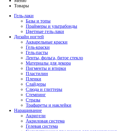
Меню
Товары
Гель-лаки
Базы и топы
Праймеры и ультрабонды
Цветные гель-лаки
Дизайн ногтей
Акварельные краски
Гель-краски
Гель-пасты
Ленты, фольга, битое стекло
Материалы для декора
Пигменты и втирки
Пластилин
Пленки
Слайдеры
Слюда и глиттеры
Стемпинг
Стразы
Трафареты и наклейки
Наращивание
Акригели
Акриловая система
Гелевая система