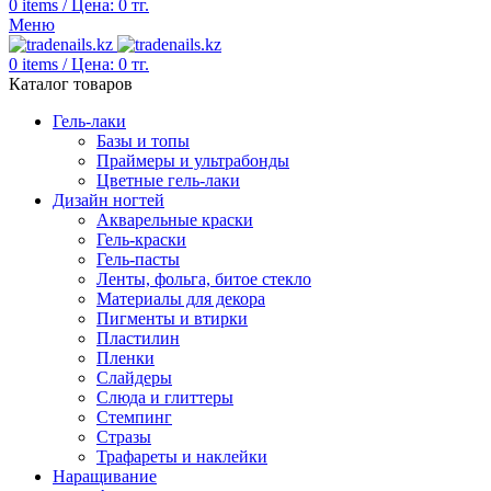
0
items
/
Цена:
0
тг.
Меню
0
items
/
Цена:
0
тг.
Каталог товаров
Гель-лаки
Базы и топы
Праймеры и ультрабонды
Цветные гель-лаки
Дизайн ногтей
Акварельные краски
Гель-краски
Гель-пасты
Ленты, фольга, битое стекло
Материалы для декора
Пигменты и втирки
Пластилин
Пленки
Слайдеры
Слюда и глиттеры
Стемпинг
Стразы
Трафареты и наклейки
Наращивание