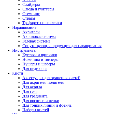
Слайдеры
Слюда и глиттеры
Стемпинг
Стразы
Трафареты и наклейки
Наращивание
Акригели
Акриловая система
Гелевая система
Сопутствующая продукция для наращивания
Инструменты
Кусачки и щипчики
Ножницы и твизеры
Пушеры и шаберы
Для педикюра
Кисти
Аксессуары для хранения кистей
Для акригеля, полигеля
Для акрила
Для геля
Для градиента
Для росписи и лепки
Для тонких линий и френча
Наборы кистей