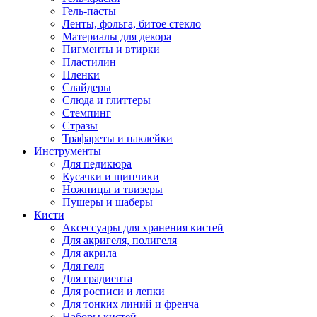
Гель-пасты
Ленты, фольга, битое стекло
Материалы для декора
Пигменты и втирки
Пластилин
Пленки
Слайдеры
Слюда и глиттеры
Стемпинг
Стразы
Трафареты и наклейки
Инструменты
Для педикюра
Кусачки и щипчики
Ножницы и твизеры
Пушеры и шаберы
Кисти
Аксессуары для хранения кистей
Для акригеля, полигеля
Для акрила
Для геля
Для градиента
Для росписи и лепки
Для тонких линий и френча
Наборы кистей