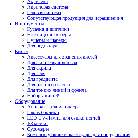
Акригели
Акриловая система
Гелевая система
Сопутствующая продукция для наращивания
Инструменты
Кусачки и щипчики
Ножницы и твизеры
Пушеры и шаберы
Для педикюра
Кисти
Аксессуары для хранения кистей
Для акригеля, полигеля
Для акрила
Для геля
Для градиента
Для росписи и лепки
Для тонких линий и френча
Наборы кистей
Оборудование
Аппараты для маникюра
Пылесборники
LED UV-Лампы для сушки ногтей
УЗ мойки
Сухожары
Комплектующие и аксессуары для оборудования