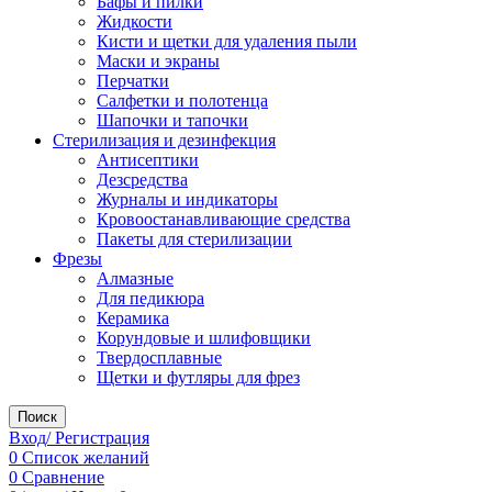
Бафы и пилки
Жидкости
Кисти и щетки для удаления пыли
Маски и экраны
Перчатки
Салфетки и полотенца
Шапочки и тапочки
Стерилизация и дезинфекция
Антисептики
Дезсредства
Журналы и индикаторы
Кровоостанавливающие средства
Пакеты для стерилизации
Фрезы
Алмазные
Для педикюра
Керамика
Корундовые и шлифовщики
Твердосплавные
Щетки и футляры для фрез
Поиск
Вход/ Регистрация
0
Список желаний
0
Сравнение