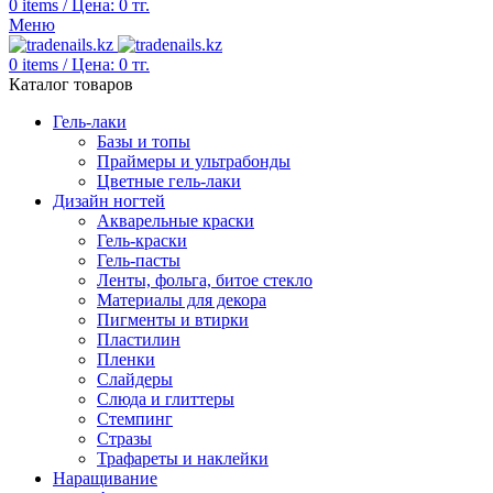
0
items
/
Цена:
0
тг.
Меню
0
items
/
Цена:
0
тг.
Каталог товаров
Гель-лаки
Базы и топы
Праймеры и ультрабонды
Цветные гель-лаки
Дизайн ногтей
Акварельные краски
Гель-краски
Гель-пасты
Ленты, фольга, битое стекло
Материалы для декора
Пигменты и втирки
Пластилин
Пленки
Слайдеры
Слюда и глиттеры
Стемпинг
Стразы
Трафареты и наклейки
Наращивание