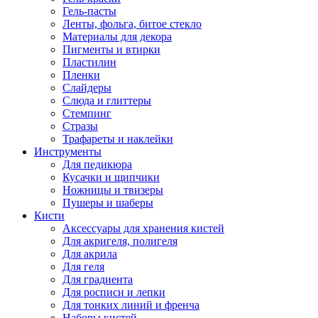
Гель-пасты
Ленты, фольга, битое стекло
Материалы для декора
Пигменты и втирки
Пластилин
Пленки
Слайдеры
Слюда и глиттеры
Стемпинг
Стразы
Трафареты и наклейки
Инструменты
Для педикюра
Кусачки и щипчики
Ножницы и твизеры
Пушеры и шаберы
Кисти
Аксессуары для хранения кистей
Для акригеля, полигеля
Для акрила
Для геля
Для градиента
Для росписи и лепки
Для тонких линий и френча
Наборы кистей