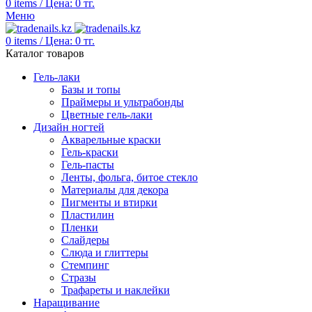
0
items
/
Цена:
0
тг.
Меню
0
items
/
Цена:
0
тг.
Каталог товаров
Гель-лаки
Базы и топы
Праймеры и ультрабонды
Цветные гель-лаки
Дизайн ногтей
Акварельные краски
Гель-краски
Гель-пасты
Ленты, фольга, битое стекло
Материалы для декора
Пигменты и втирки
Пластилин
Пленки
Слайдеры
Слюда и глиттеры
Стемпинг
Стразы
Трафареты и наклейки
Наращивание