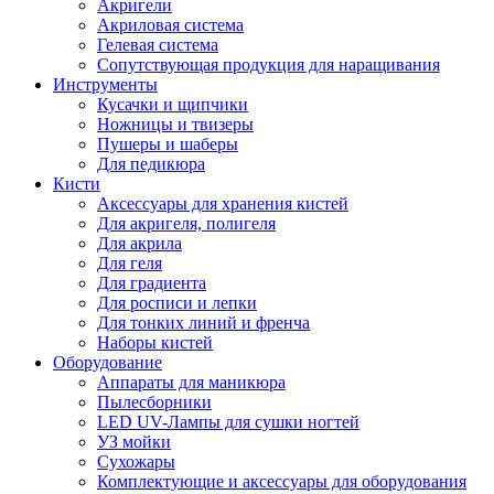
Акригели
Акриловая система
Гелевая система
Сопутствующая продукция для наращивания
Инструменты
Кусачки и щипчики
Ножницы и твизеры
Пушеры и шаберы
Для педикюра
Кисти
Аксессуары для хранения кистей
Для акригеля, полигеля
Для акрила
Для геля
Для градиента
Для росписи и лепки
Для тонких линий и френча
Наборы кистей
Оборудование
Аппараты для маникюра
Пылесборники
LED UV-Лампы для сушки ногтей
УЗ мойки
Сухожары
Комплектующие и аксессуары для оборудования