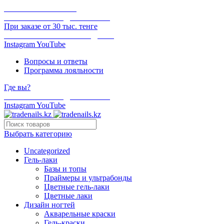
ОНЛАЙН ОПЛАТА
БЕСПЛАТНАЯ ДОСТАВКА
При заказе от 30 тыс. тенге
ОТГРУЗКА В ТОТ ЖЕ ДЕНЬ
Instagram
YouTube
Вопросы и ответы
Программа лояльности
Где вы?
БЕСПЛАТНАЯ ДОСТАВКА
Instagram
YouTube
Выбрать категорию
Uncategorized
Гель-лаки
Базы и топы
Праймеры и ультрабонды
Цветные гель-лаки
Цветные лаки
Дизайн ногтей
Акварельные краски
Гель-краски