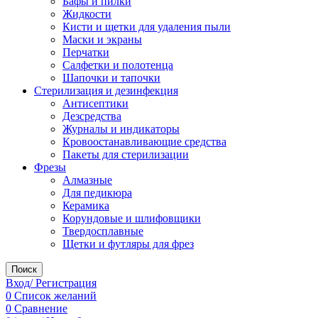
Бафы и пилки
Жидкости
Кисти и щетки для удаления пыли
Маски и экраны
Перчатки
Салфетки и полотенца
Шапочки и тапочки
Стерилизация и дезинфекция
Антисептики
Дезсредства
Журналы и индикаторы
Кровоостанавливающие средства
Пакеты для стерилизации
Фрезы
Алмазные
Для педикюра
Керамика
Корундовые и шлифовщики
Твердосплавные
Щетки и футляры для фрез
Поиск
Вход/ Регистрация
0
Список желаний
0
Сравнение