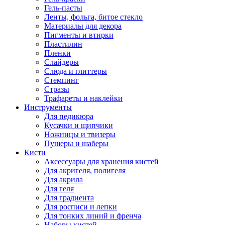
Гель-пасты
Ленты, фольга, битое стекло
Материалы для декора
Пигменты и втирки
Пластилин
Пленки
Слайдеры
Слюда и глиттеры
Стемпинг
Стразы
Трафареты и наклейки
Инструменты
Для педикюра
Кусачки и щипчики
Ножницы и твизеры
Пушеры и шаберы
Кисти
Аксессуары для хранения кистей
Для акригеля, полигеля
Для акрила
Для геля
Для градиента
Для росписи и лепки
Для тонких линий и френча
Наборы кистей