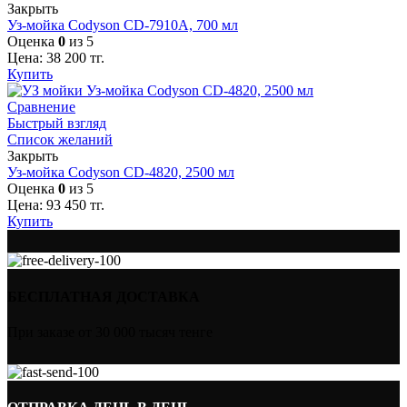
Закрыть
Уз-мойка Codyson CD-7910A, 700 мл
Оценка
0
из 5
Цена:
38 200
тг.
Купить
Сравнение
Быстрый взгляд
Список желаний
Закрыть
Уз-мойка Codyson CD-4820, 2500 мл
Оценка
0
из 5
Цена:
93 450
тг.
Купить
БЕСПЛАТНАЯ ДОСТАВКА
При заказе от 30 000 тысяч тенге