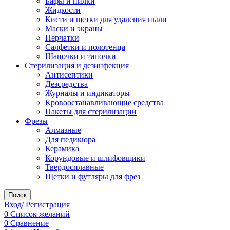
Бафы и пилки
Жидкости
Кисти и щетки для удаления пыли
Маски и экраны
Перчатки
Салфетки и полотенца
Шапочки и тапочки
Стерилизация и дезинфекция
Антисептики
Дезсредства
Журналы и индикаторы
Кровоостанавливающие средства
Пакеты для стерилизации
Фрезы
Алмазные
Для педикюра
Керамика
Корундовые и шлифовщики
Твердосплавные
Щетки и футляры для фрез
Поиск
Вход/ Регистрация
0
Список желаний
0
Сравнение