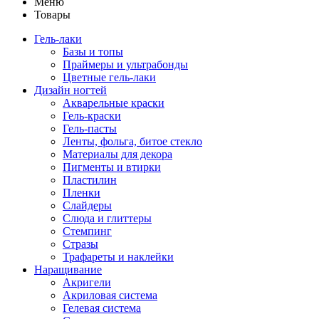
Меню
Товары
Гель-лаки
Базы и топы
Праймеры и ультрабонды
Цветные гель-лаки
Дизайн ногтей
Акварельные краски
Гель-краски
Гель-пасты
Ленты, фольга, битое стекло
Материалы для декора
Пигменты и втирки
Пластилин
Пленки
Слайдеры
Слюда и глиттеры
Стемпинг
Стразы
Трафареты и наклейки
Наращивание
Акригели
Акриловая система
Гелевая система