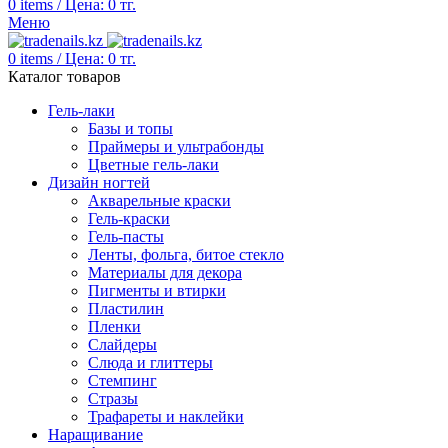
0
items
/
Цена:
0
тг.
Меню
0
items
/
Цена:
0
тг.
Каталог товаров
Гель-лаки
Базы и топы
Праймеры и ультрабонды
Цветные гель-лаки
Дизайн ногтей
Акварельные краски
Гель-краски
Гель-пасты
Ленты, фольга, битое стекло
Материалы для декора
Пигменты и втирки
Пластилин
Пленки
Слайдеры
Слюда и глиттеры
Стемпинг
Стразы
Трафареты и наклейки
Наращивание