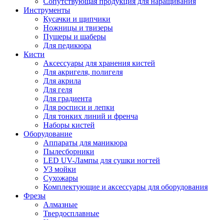
Сопутствующая продукция для наращивания
Инструменты
Кусачки и щипчики
Ножницы и твизеры
Пушеры и шаберы
Для педикюра
Кисти
Аксессуары для хранения кистей
Для акригеля, полигеля
Для акрила
Для геля
Для градиента
Для росписи и лепки
Для тонких линий и френча
Наборы кистей
Оборудование
Аппараты для маникюра
Пылесборники
LED UV-Лампы для сушки ногтей
УЗ мойки
Сухожары
Комплектующие и аксессуары для оборудования
Фрезы
Алмазные
Твердосплавные