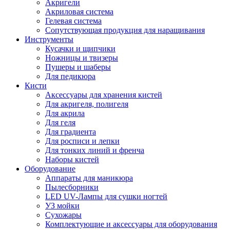
Акригели
Акриловая система
Гелевая система
Сопутствующая продукция для наращивания
Инструменты
Кусачки и щипчики
Ножницы и твизеры
Пушеры и шаберы
Для педикюра
Кисти
Аксессуары для хранения кистей
Для акригеля, полигеля
Для акрила
Для геля
Для градиента
Для росписи и лепки
Для тонких линий и френча
Наборы кистей
Оборудование
Аппараты для маникюра
Пылесборники
LED UV-Лампы для сушки ногтей
УЗ мойки
Сухожары
Комплектующие и аксессуары для оборудования