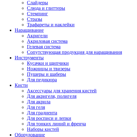
Слайдеры
Слюда и глиттеры
Стемпинг
Стразы
Трафареты и наклейки
Наращивание
Акригели
Акриловая система
Гелевая система
Сопутствующая продукция для наращивания
Инструменты
Кусачки и щипчики
Ножницы и твизеры
Пушеры и шаберы
Для педикюра
Кисти
Аксессуары для хранения кистей
Для акригеля, полигеля
Для акрила
Для геля
Для градиента
Для росписи и лепки
Для тонких линий и френча
Наборы кистей
Оборудование