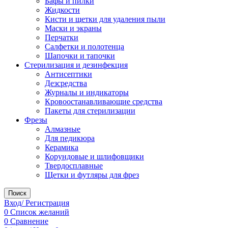
Бафы и пилки
Жидкости
Кисти и щетки для удаления пыли
Маски и экраны
Перчатки
Салфетки и полотенца
Шапочки и тапочки
Стерилизация и дезинфекция
Антисептики
Дезсредства
Журналы и индикаторы
Кровоостанавливающие средства
Пакеты для стерилизации
Фрезы
Алмазные
Для педикюра
Керамика
Корундовые и шлифовщики
Твердосплавные
Щетки и футляры для фрез
Поиск
Вход/ Регистрация
0
Список желаний
0
Сравнение