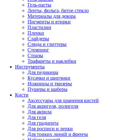
Гель-пасты
Ленты, фольга, битое стекло
Материалы для декора
Пигменты и втирки
Пластилин
Пленки
Слайдеры
Слюда и глиттеры
Стемпинг
Стразы
Трафареты и наклейки
Инструменты
Для педикюра
Кусачки и щипчики
Ножницы и твизеры
Пушеры и шаберы
Кисти
Аксессуары для хранения кистей
Для акригеля, полигеля
Для акрила
Для геля
Для градиента
Для росписи и лепки
Для тонких линий и френча
Наборы кистей