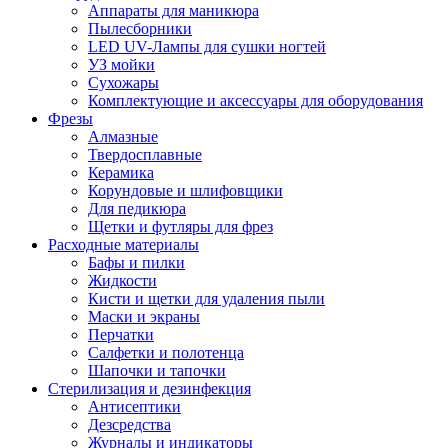
Аппараты для маникюра
Пылесборники
LED UV-Лампы для сушки ногтей
УЗ мойки
Сухожары
Комплектующие и аксессуары для оборудования
Фрезы
Алмазные
Твердосплавные
Керамика
Корундовые и шлифовщики
Для педикюра
Щетки и футляры для фрез
Расходные материалы
Бафы и пилки
Жидкости
Кисти и щетки для удаления пыли
Маски и экраны
Перчатки
Салфетки и полотенца
Шапочки и тапочки
Стерилизация и дезинфекция
Антисептики
Дезсредства
Журналы и индикаторы