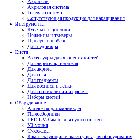
Акригели
Акриловая система
Гелевая система
Сопутствующая продукция для наращивания
Инструменты
Кусачки и щипчики
Ножницы и твизеры
Пушеры и шаберы
Для педикюра
Кисти
Аксессуары для хранения кистей
Для акригеля, полигеля
Для акрила
Для геля
Для градиента
Для росписи и лепки
Для тонких линий и френча
Наборы кистей
Оборудование
Аппараты для маникюра
Пылесборники
LED UV-Лампы для сушки ногтей
УЗ мойки
Сухожары
Комплектующие и аксессуары для оборудования