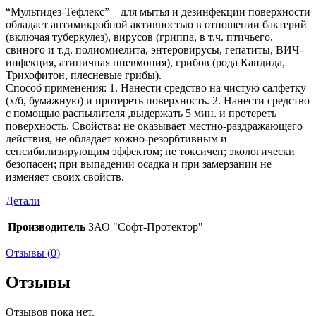
“Мультидез-Тефлекс” – для мытья и дезинфекции поверхности
обладает антимикробной активностью в отношении бактерий
(включая туберкулез), вирусов (гриппа, в т.ч. птичьего,
свиного и т.д. полиомиелита, энтеровирусы, гепатиты, ВИЧ-
инфекция, атипичная пневмония), грибов (рода Кандида,
Трихофитон, плесневые грибы).
Способ применения: 1. Нанести средство на чистую салфетку
(х/б, бумажную) и протереть поверхность. 2. Нанести средство
с помощью распылителя ,выдержать 5 мин. и протереть
поверхность. Свойства: не оказывает местно-раздражающего
действия, не обладает кожно-резорбтивным и
сенсибилизирующим эффектом; не токсичен; экологически
безопасен; при выпадении осадка и при замерзании не
изменяет своих свойств.
Детали
Производитель
ЗАО "Софт-Протектор"
Отзывы (0)
Отзывы
Отзывов пока нет.