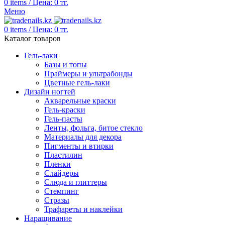
0
items
/
Цена:
0
тг.
Меню
0
items
/
Цена:
0
тг.
Каталог товаров
Гель-лаки
Базы и топы
Праймеры и ультрабонды
Цветные гель-лаки
Дизайн ногтей
Акварельные краски
Гель-краски
Гель-пасты
Ленты, фольга, битое стекло
Материалы для декора
Пигменты и втирки
Пластилин
Пленки
Слайдеры
Слюда и глиттеры
Стемпинг
Стразы
Трафареты и наклейки
Наращивание