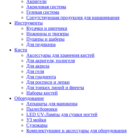
Акригели
Акриловая система
Гелевая система
Сопутствующая продукция для наращивания
Инструменты
Кусачки и щипчики
Ножницы и твизеры
Пушеры и шаберы
Для педикюра
Кисти
Аксессуары для хранения кистей
Для акригеля, полигеля
Для акрила
Для геля
Для градиента
Для росписи и лепки
Для тонких линий и френча
Наборы кистей
Оборудование
Аппараты для маникюра
Пылесборники
LED UV-Лампы для сушки ногтей
УЗ мойки
Сухожары
Комплектующие и аксессуары для оборудования