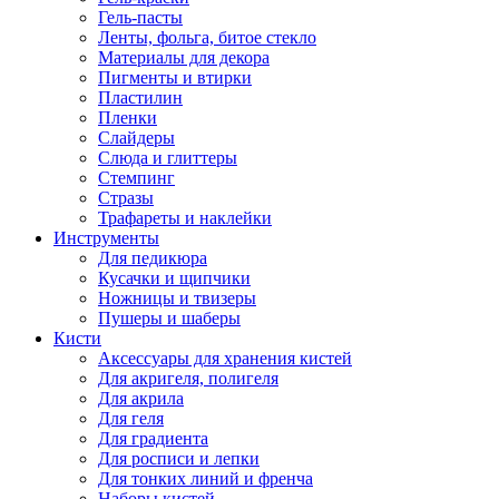
Гель-пасты
Ленты, фольга, битое стекло
Материалы для декора
Пигменты и втирки
Пластилин
Пленки
Слайдеры
Слюда и глиттеры
Стемпинг
Стразы
Трафареты и наклейки
Инструменты
Для педикюра
Кусачки и щипчики
Ножницы и твизеры
Пушеры и шаберы
Кисти
Аксессуары для хранения кистей
Для акригеля, полигеля
Для акрила
Для геля
Для градиента
Для росписи и лепки
Для тонких линий и френча
Наборы кистей