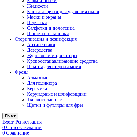
Бафы и пилки
Жидкости
Кисти и щетки для удаления пыли
Маски и экраны
Перчатки
Салфетки и полотенца
Шапочки и тапочки
Стерилизация и дезинфекция
Антисептики
Дезсредства
Журналы и индикаторы
Кровоостанавливающие средства
Пакеты для стерилизации
Фрезы
Алмазные
Для педикюра
Керамика
Корундовые и шлифовщики
Твердосплавные
Щетки и футляры для фрез
Поиск
Вход/ Регистрация
0
Список желаний
0
Сравнение