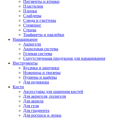
Пигменты и втирки
Пластилин
Пленки
Слайдеры
Слюда и глиттеры
Стемпинг
Стразы
Трафареты и наклейки
Наращивание
Акригели
Акриловая система
Гелевая система
Сопутствующая продукция для наращивания
Инструменты
Кусачки и щипчики
Ножницы и твизеры
Пушеры и шаберы
Для педикюра
Кисти
Аксессуары для хранения кистей
Для акригеля, полигеля
Для акрила
Для геля
Для градиента
Для росписи и лепки