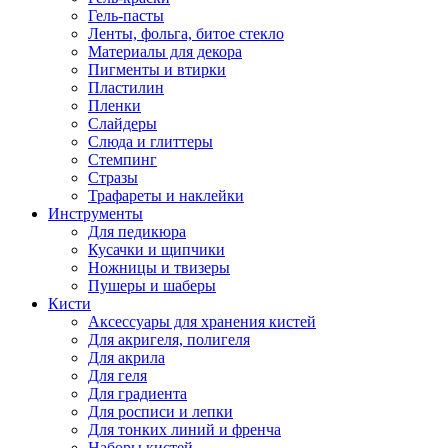
Гель-пасты
Ленты, фольга, битое стекло
Материалы для декора
Пигменты и втирки
Пластилин
Пленки
Слайдеры
Слюда и глиттеры
Стемпинг
Стразы
Трафареты и наклейки
Инструменты
Для педикюра
Кусачки и щипчики
Ножницы и твизеры
Пушеры и шаберы
Кисти
Аксессуары для хранения кистей
Для акригеля, полигеля
Для акрила
Для геля
Для градиента
Для росписи и лепки
Для тонких линий и френча
Наборы кистей