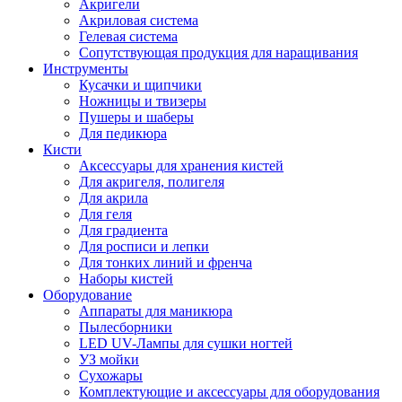
Акригели
Акриловая система
Гелевая система
Сопутствующая продукция для наращивания
Инструменты
Кусачки и щипчики
Ножницы и твизеры
Пушеры и шаберы
Для педикюра
Кисти
Аксессуары для хранения кистей
Для акригеля, полигеля
Для акрила
Для геля
Для градиента
Для росписи и лепки
Для тонких линий и френча
Наборы кистей
Оборудование
Аппараты для маникюра
Пылесборники
LED UV-Лампы для сушки ногтей
УЗ мойки
Сухожары
Комплектующие и аксессуары для оборудования