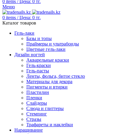
0
items
/
Цена:
0
тг.
Меню
0
items
/
Цена:
0
тг.
Каталог товаров
Гель-лаки
Базы и топы
Праймеры и ультрабонды
Цветные гель-лаки
Дизайн ногтей
Акварельные краски
Гель-краски
Гель-пасты
Ленты, фольга, битое стекло
Материалы для декора
Пигменты и втирки
Пластилин
Пленки
Слайдеры
Слюда и глиттеры
Стемпинг
Стразы
Трафареты и наклейки
Наращивание