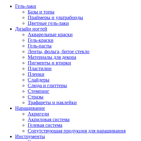
Гель-лаки
Базы и топы
Праймеры и ультрабонды
Цветные гель-лаки
Дизайн ногтей
Акварельные краски
Гель-краски
Гель-пасты
Ленты, фольга, битое стекло
Материалы для декора
Пигменты и втирки
Пластилин
Пленки
Слайдеры
Слюда и глиттеры
Стемпинг
Стразы
Трафареты и наклейки
Наращивание
Акригели
Акриловая система
Гелевая система
Сопутствующая продукция для наращивания
Инструменты