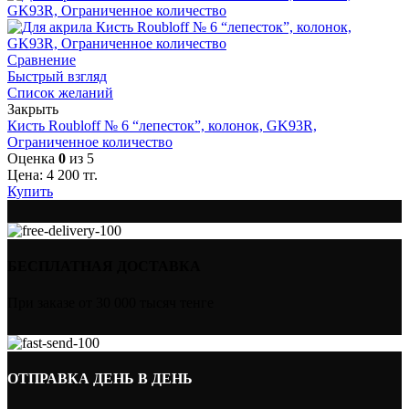
Сравнение
Быстрый взгляд
Список желаний
Закрыть
Кисть Roubloff № 6 “лепесток”, колонок, GK93R,
Ограниченное количество
Оценка
0
из 5
Цена:
4 200
тг.
Купить
БЕСПЛАТНАЯ ДОСТАВКА
При заказе от 30 000 тысяч тенге
ОТПРАВКА ДЕНЬ В ДЕНЬ