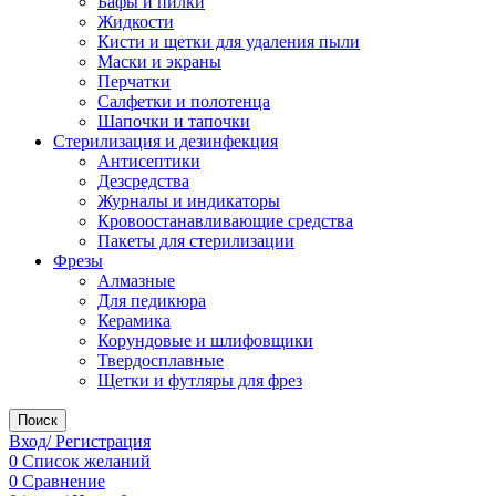
Бафы и пилки
Жидкости
Кисти и щетки для удаления пыли
Маски и экраны
Перчатки
Салфетки и полотенца
Шапочки и тапочки
Стерилизация и дезинфекция
Антисептики
Дезсредства
Журналы и индикаторы
Кровоостанавливающие средства
Пакеты для стерилизации
Фрезы
Алмазные
Для педикюра
Керамика
Корундовые и шлифовщики
Твердосплавные
Щетки и футляры для фрез
Поиск
Вход/ Регистрация
0
Список желаний
0
Сравнение