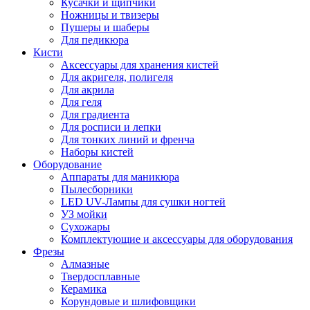
Кусачки и щипчики
Ножницы и твизеры
Пушеры и шаберы
Для педикюра
Кисти
Аксессуары для хранения кистей
Для акригеля, полигеля
Для акрила
Для геля
Для градиента
Для росписи и лепки
Для тонких линий и френча
Наборы кистей
Оборудование
Аппараты для маникюра
Пылесборники
LED UV-Лампы для сушки ногтей
УЗ мойки
Сухожары
Комплектующие и аксессуары для оборудования
Фрезы
Алмазные
Твердосплавные
Керамика
Корундовые и шлифовщики