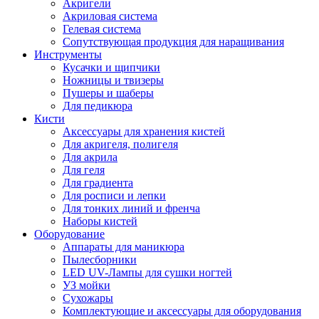
Акригели
Акриловая система
Гелевая система
Сопутствующая продукция для наращивания
Инструменты
Кусачки и щипчики
Ножницы и твизеры
Пушеры и шаберы
Для педикюра
Кисти
Аксессуары для хранения кистей
Для акригеля, полигеля
Для акрила
Для геля
Для градиента
Для росписи и лепки
Для тонких линий и френча
Наборы кистей
Оборудование
Аппараты для маникюра
Пылесборники
LED UV-Лампы для сушки ногтей
УЗ мойки
Сухожары
Комплектующие и аксессуары для оборудования