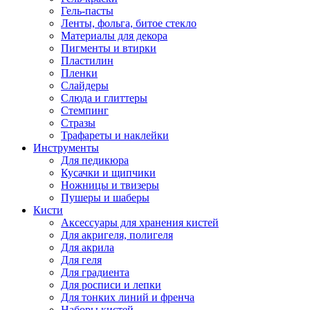
Гель-пасты
Ленты, фольга, битое стекло
Материалы для декора
Пигменты и втирки
Пластилин
Пленки
Слайдеры
Слюда и глиттеры
Стемпинг
Стразы
Трафареты и наклейки
Инструменты
Для педикюра
Кусачки и щипчики
Ножницы и твизеры
Пушеры и шаберы
Кисти
Аксессуары для хранения кистей
Для акригеля, полигеля
Для акрила
Для геля
Для градиента
Для росписи и лепки
Для тонких линий и френча
Наборы кистей