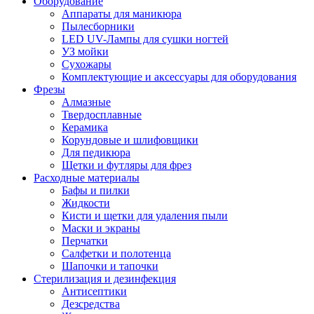
Оборудование
Аппараты для маникюра
Пылесборники
LED UV-Лампы для сушки ногтей
УЗ мойки
Сухожары
Комплектующие и аксессуары для оборудования
Фрезы
Алмазные
Твердосплавные
Керамика
Корундовые и шлифовщики
Для педикюра
Щетки и футляры для фрез
Расходные материалы
Бафы и пилки
Жидкости
Кисти и щетки для удаления пыли
Маски и экраны
Перчатки
Салфетки и полотенца
Шапочки и тапочки
Стерилизация и дезинфекция
Антисептики
Дезсредства