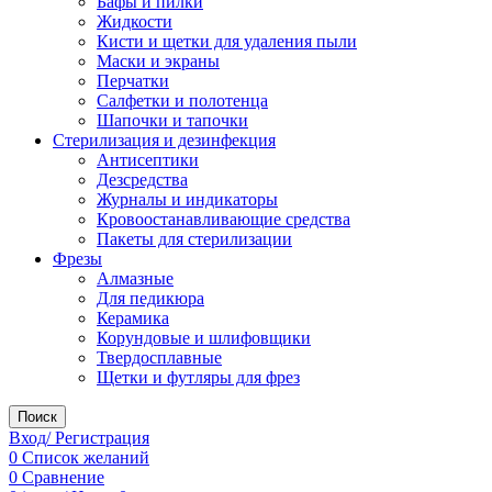
Бафы и пилки
Жидкости
Кисти и щетки для удаления пыли
Маски и экраны
Перчатки
Салфетки и полотенца
Шапочки и тапочки
Стерилизация и дезинфекция
Антисептики
Дезсредства
Журналы и индикаторы
Кровоостанавливающие средства
Пакеты для стерилизации
Фрезы
Алмазные
Для педикюра
Керамика
Корундовые и шлифовщики
Твердосплавные
Щетки и футляры для фрез
Поиск
Вход/ Регистрация
0
Список желаний
0
Сравнение