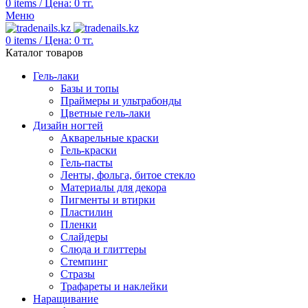
0
items
/
Цена:
0
тг.
Меню
0
items
/
Цена:
0
тг.
Каталог товаров
Гель-лаки
Базы и топы
Праймеры и ультрабонды
Цветные гель-лаки
Дизайн ногтей
Акварельные краски
Гель-краски
Гель-пасты
Ленты, фольга, битое стекло
Материалы для декора
Пигменты и втирки
Пластилин
Пленки
Слайдеры
Слюда и глиттеры
Стемпинг
Стразы
Трафареты и наклейки
Наращивание