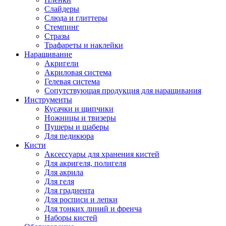
Слайдеры
Слюда и глиттеры
Стемпинг
Стразы
Трафареты и наклейки
Наращивание
Акригели
Акриловая система
Гелевая система
Сопутствующая продукция для наращивания
Инструменты
Кусачки и щипчики
Ножницы и твизеры
Пушеры и шаберы
Для педикюра
Кисти
Аксессуары для хранения кистей
Для акригеля, полигеля
Для акрила
Для геля
Для градиента
Для росписи и лепки
Для тонких линий и френча
Наборы кистей