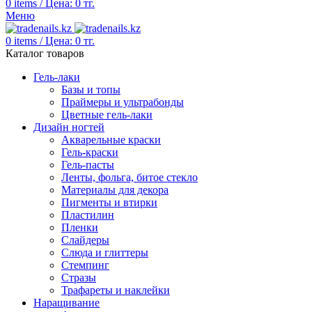
0
items
/
Цена:
0
тг.
Меню
0
items
/
Цена:
0
тг.
Каталог товаров
Гель-лаки
Базы и топы
Праймеры и ультрабонды
Цветные гель-лаки
Дизайн ногтей
Акварельные краски
Гель-краски
Гель-пасты
Ленты, фольга, битое стекло
Материалы для декора
Пигменты и втирки
Пластилин
Пленки
Слайдеры
Слюда и глиттеры
Стемпинг
Стразы
Трафареты и наклейки
Наращивание