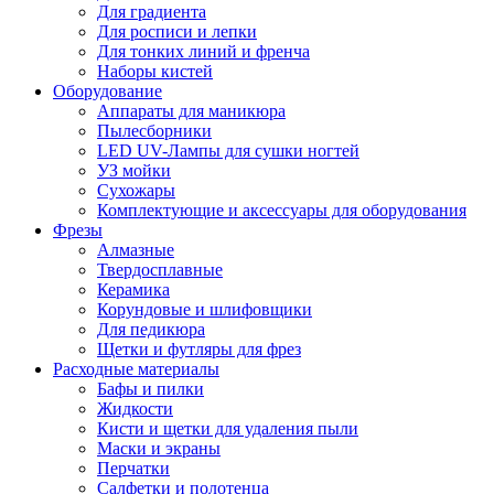
Для градиента
Для росписи и лепки
Для тонких линий и френча
Наборы кистей
Оборудование
Аппараты для маникюра
Пылесборники
LED UV-Лампы для сушки ногтей
УЗ мойки
Сухожары
Комплектующие и аксессуары для оборудования
Фрезы
Алмазные
Твердосплавные
Керамика
Корундовые и шлифовщики
Для педикюра
Щетки и футляры для фрез
Расходные материалы
Бафы и пилки
Жидкости
Кисти и щетки для удаления пыли
Маски и экраны
Перчатки
Салфетки и полотенца