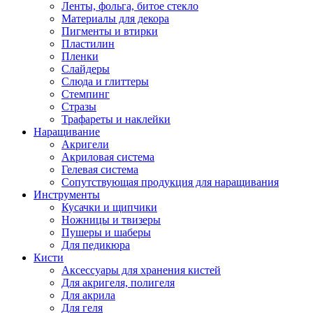
Ленты, фольга, битое стекло
Материалы для декора
Пигменты и втирки
Пластилин
Пленки
Слайдеры
Слюда и глиттеры
Стемпинг
Стразы
Трафареты и наклейки
Наращивание
Акригели
Акриловая система
Гелевая система
Сопутствующая продукция для наращивания
Инструменты
Кусачки и щипчики
Ножницы и твизеры
Пушеры и шаберы
Для педикюра
Кисти
Аксессуары для хранения кистей
Для акригеля, полигеля
Для акрила
Для геля