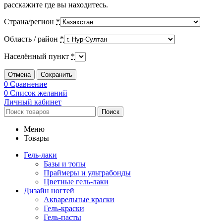
расскажите где вы находитесь.
Страна/регион
*
Область / район
*
Населённый пункт
*
Отмена
Сохранить
0
Сравнение
0
Список желаний
Личный кабинет
Поиск
Меню
Товары
Гель-лаки
Базы и топы
Праймеры и ультрабонды
Цветные гель-лаки
Дизайн ногтей
Акварельные краски
Гель-краски
Гель-пасты