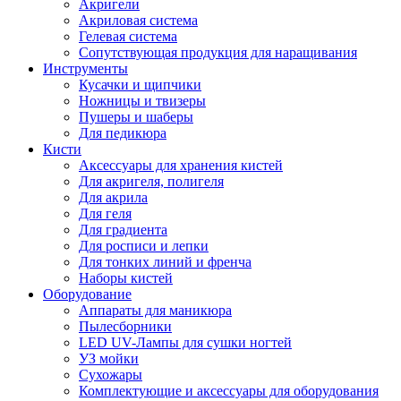
Акригели
Акриловая система
Гелевая система
Сопутствующая продукция для наращивания
Инструменты
Кусачки и щипчики
Ножницы и твизеры
Пушеры и шаберы
Для педикюра
Кисти
Аксессуары для хранения кистей
Для акригеля, полигеля
Для акрила
Для геля
Для градиента
Для росписи и лепки
Для тонких линий и френча
Наборы кистей
Оборудование
Аппараты для маникюра
Пылесборники
LED UV-Лампы для сушки ногтей
УЗ мойки
Сухожары
Комплектующие и аксессуары для оборудования