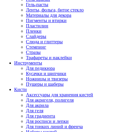
Гель-пасты
Ленты, фольга, битое стекло
Материалы для декора
Пигменты и втирки
Пластилин
Пленки
Слайдеры
Слюда и глиттеры
Стемпинг
Стразы
Трафареты и наклейки
Инструменты
Для педикюра
Кусачки и щипчики
Ножницы и твизеры
Пушеры и шаберы
Кисти
Аксессуары для хранения кистей
Для акригеля, полигеля
Для акрила
Для геля
Для градиента
Для росписи и лепки
Для тонких линий и френча
Наборы кистей