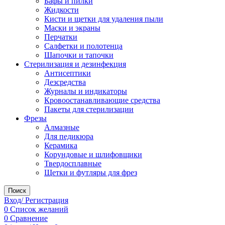
Бафы и пилки
Жидкости
Кисти и щетки для удаления пыли
Маски и экраны
Перчатки
Салфетки и полотенца
Шапочки и тапочки
Стерилизация и дезинфекция
Антисептики
Дезсредства
Журналы и индикаторы
Кровоостанавливающие средства
Пакеты для стерилизации
Фрезы
Алмазные
Для педикюра
Керамика
Корундовые и шлифовщики
Твердосплавные
Щетки и футляры для фрез
Поиск
Вход/ Регистрация
0
Список желаний
0
Сравнение