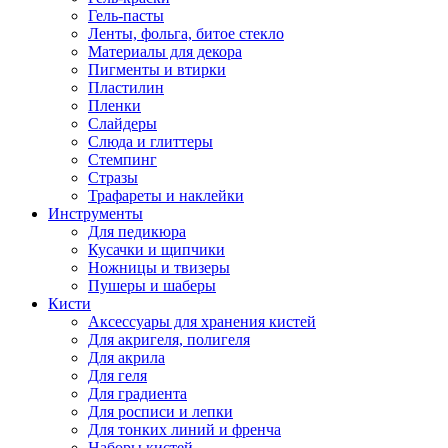
Гель-пасты
Ленты, фольга, битое стекло
Материалы для декора
Пигменты и втирки
Пластилин
Пленки
Слайдеры
Слюда и глиттеры
Стемпинг
Стразы
Трафареты и наклейки
Инструменты
Для педикюра
Кусачки и щипчики
Ножницы и твизеры
Пушеры и шаберы
Кисти
Аксессуары для хранения кистей
Для акригеля, полигеля
Для акрила
Для геля
Для градиента
Для росписи и лепки
Для тонких линий и френча
Наборы кистей