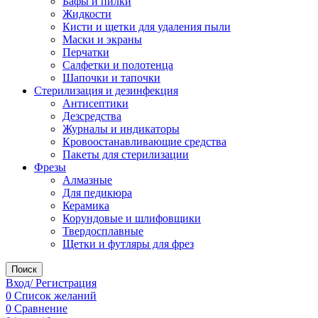
Бафы и пилки
Жидкости
Кисти и щетки для удаления пыли
Маски и экраны
Перчатки
Салфетки и полотенца
Шапочки и тапочки
Стерилизация и дезинфекция
Антисептики
Дезсредства
Журналы и индикаторы
Кровоостанавливающие средства
Пакеты для стерилизации
Фрезы
Алмазные
Для педикюра
Керамика
Корундовые и шлифовщики
Твердосплавные
Щетки и футляры для фрез
Поиск
Вход/ Регистрация
0
Список желаний
0
Сравнение