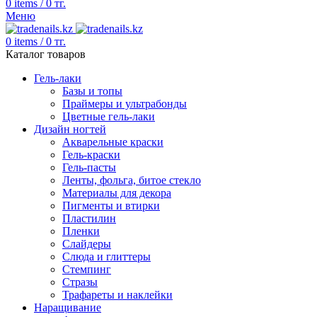
0
items
/
0
тг.
Меню
0
items
/
0
тг.
Каталог товаров
Гель-лаки
Базы и топы
Праймеры и ультрабонды
Цветные гель-лаки
Дизайн ногтей
Акварельные краски
Гель-краски
Гель-пасты
Ленты, фольга, битое стекло
Материалы для декора
Пигменты и втирки
Пластилин
Пленки
Слайдеры
Слюда и глиттеры
Стемпинг
Стразы
Трафареты и наклейки
Наращивание