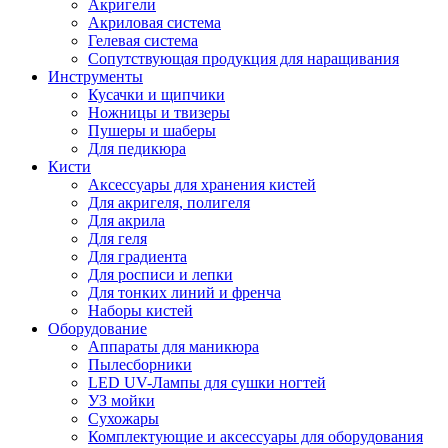
Акригели
Акриловая система
Гелевая система
Сопутствующая продукция для наращивания
Инструменты
Кусачки и щипчики
Ножницы и твизеры
Пушеры и шаберы
Для педикюра
Кисти
Аксессуары для хранения кистей
Для акригеля, полигеля
Для акрила
Для геля
Для градиента
Для росписи и лепки
Для тонких линий и френча
Наборы кистей
Оборудование
Аппараты для маникюра
Пылесборники
LED UV-Лампы для сушки ногтей
УЗ мойки
Сухожары
Комплектующие и аксессуары для оборудования