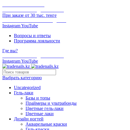
ОНЛАЙН ОПЛАТА
БЕСПЛАТНАЯ ДОСТАВКА
При заказе от 30 тыс. тенге
ОТГРУЗКА В ТОТ ЖЕ ДЕНЬ
Instagram
YouTube
Вопросы и ответы
Программа лояльности
Где вы?
БЕСПЛАТНАЯ ДОСТАВКА
Instagram
YouTube
Выбрать категорию
Uncategorized
Гель-лаки
Базы и топы
Праймеры и ультрабонды
Цветные гель-лаки
Цветные лаки
Дизайн ногтей
Акварельные краски
Гель-краски