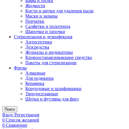
Бафы и пилки
Жидкости
Кисти и щетки для удаления пыли
Маски и экраны
Перчатки
Салфетки и полотенца
Шапочки и тапочки
Стерилизация и дезинфекция
Антисептики
Дезсредства
Журналы и индикаторы
Кровоостанавливающие средства
Пакеты для стерилизации
Фрезы
Алмазные
Для педикюра
Керамика
Корундовые и шлифовщики
Твердосплавные
Щетки и футляры для фрез
Поиск
Вход/ Регистрация
0
Список желаний
0
Сравнение