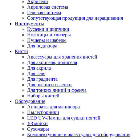
Акригели
Акриловая система
Гелевая система
Сопутствующая продукция для наращивания
Инструменты
Кусачки и щипчики
Ножницы и твизеры
Пушеры и шаберы
Для педикюра
Кисти
Аксессуары для хранения кистей
Для акригеля, полигеля
Для акрила
Для геля
Для градиента
Для росписи и лепки
Для тонких линий и френча
Наборы кистей
Оборудование
Аппараты для маникюра
Пылесборники
LED UV-Лампы для сушки ногтей
УЗ мойки
Сухожары
Комплектующие и аксессуары для оборудования