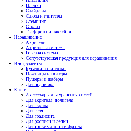
Пластилин
Пленки
Слайдеры
Слюда и глиттеры
Стемпинг
Стразы
Трафареты и наклейки
Наращивание
Акригели
Акриловая система
Гелевая система
Сопутствующая продукция для наращивания
Инструменты
Кусачки и щипчики
Ножницы и твизеры
Пушеры и шаберы
Для педикюра
Кисти
Аксессуары для хранения кистей
Для акригеля, полигеля
Для акрила
Для геля
Для градиента
Для росписи и лепки
Для тонких линий и френча