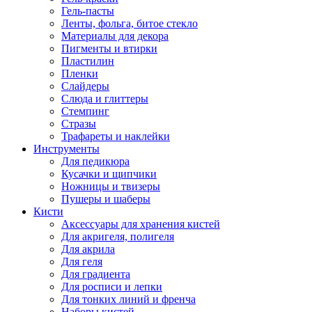
Гель-пасты
Ленты, фольга, битое стекло
Материалы для декора
Пигменты и втирки
Пластилин
Пленки
Слайдеры
Слюда и глиттеры
Стемпинг
Стразы
Трафареты и наклейки
Инструменты
Для педикюра
Кусачки и щипчики
Ножницы и твизеры
Пушеры и шаберы
Кисти
Аксессуары для хранения кистей
Для акригеля, полигеля
Для акрила
Для геля
Для градиента
Для росписи и лепки
Для тонких линий и френча
Наборы кистей