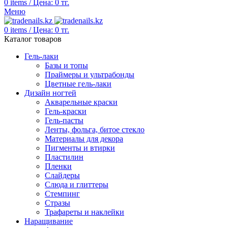
0
items
/
Цена:
0
тг.
Меню
0
items
/
Цена:
0
тг.
Каталог товаров
Гель-лаки
Базы и топы
Праймеры и ультрабонды
Цветные гель-лаки
Дизайн ногтей
Акварельные краски
Гель-краски
Гель-пасты
Ленты, фольга, битое стекло
Материалы для декора
Пигменты и втирки
Пластилин
Пленки
Слайдеры
Слюда и глиттеры
Стемпинг
Стразы
Трафареты и наклейки
Наращивание