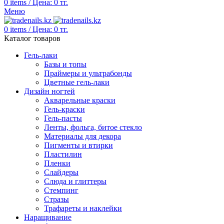
0
items
/
Цена:
0
тг.
Меню
0
items
/
Цена:
0
тг.
Каталог товаров
Гель-лаки
Базы и топы
Праймеры и ультрабонды
Цветные гель-лаки
Дизайн ногтей
Акварельные краски
Гель-краски
Гель-пасты
Ленты, фольга, битое стекло
Материалы для декора
Пигменты и втирки
Пластилин
Пленки
Слайдеры
Слюда и глиттеры
Стемпинг
Стразы
Трафареты и наклейки
Наращивание