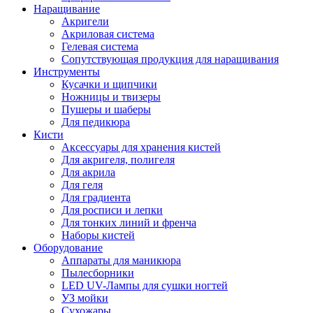
Наращивание
Акригели
Акриловая система
Гелевая система
Сопутствующая продукция для наращивания
Инструменты
Кусачки и щипчики
Ножницы и твизеры
Пушеры и шаберы
Для педикюра
Кисти
Аксессуары для хранения кистей
Для акригеля, полигеля
Для акрила
Для геля
Для градиента
Для росписи и лепки
Для тонких линий и френча
Наборы кистей
Оборудование
Аппараты для маникюра
Пылесборники
LED UV-Лампы для сушки ногтей
УЗ мойки
Сухожары