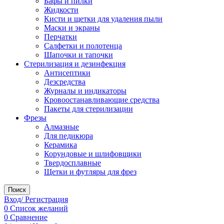
Бафы и пилки
Жидкости
Кисти и щетки для удаления пыли
Маски и экраны
Перчатки
Салфетки и полотенца
Шапочки и тапочки
Стерилизация и дезинфекция
Антисептики
Дезсредства
Журналы и индикаторы
Кровоостанавливающие средства
Пакеты для стерилизации
Фрезы
Алмазные
Для педикюра
Керамика
Корундовые и шлифовщики
Твердосплавные
Щетки и футляры для фрез
Поиск
Вход/ Регистрация
0
Список желаний
0
Сравнение