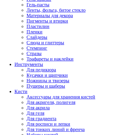
Гель-пасты
Ленты, фольга, битое стекло
Материалы для декора
Пигменты и втирки
Пластилин
Пленки
Слайдеры
Слюда и глиттеры
Стемпинг
Стразы
Трафареты и наклейки
Инструменты
Для педикюра
Кусачки и щипчики
Ножницы и твизеры
Пушеры и шаберы
Кисти
Аксессуары для хранения кистей
Для акригеля, полигеля
Для акрила
Для геля
Для градиента
Для росписи и лепки
Для тонких линий и френча
Наборы кистей