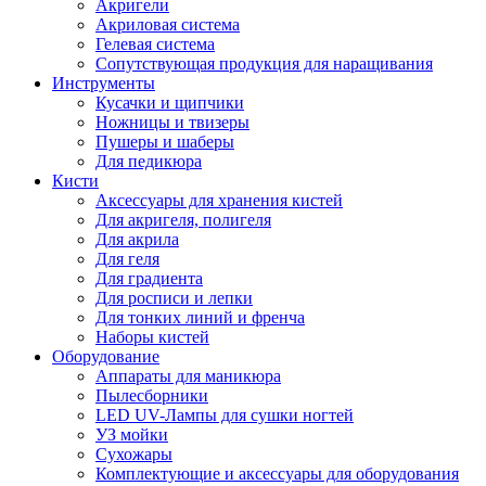
Акригели
Акриловая система
Гелевая система
Сопутствующая продукция для наращивания
Инструменты
Кусачки и щипчики
Ножницы и твизеры
Пушеры и шаберы
Для педикюра
Кисти
Аксессуары для хранения кистей
Для акригеля, полигеля
Для акрила
Для геля
Для градиента
Для росписи и лепки
Для тонких линий и френча
Наборы кистей
Оборудование
Аппараты для маникюра
Пылесборники
LED UV-Лампы для сушки ногтей
УЗ мойки
Сухожары
Комплектующие и аксессуары для оборудования