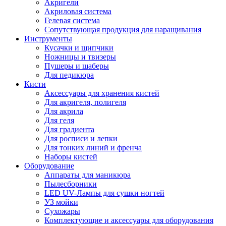
Акригели
Акриловая система
Гелевая система
Сопутствующая продукция для наращивания
Инструменты
Кусачки и щипчики
Ножницы и твизеры
Пушеры и шаберы
Для педикюра
Кисти
Аксессуары для хранения кистей
Для акригеля, полигеля
Для акрила
Для геля
Для градиента
Для росписи и лепки
Для тонких линий и френча
Наборы кистей
Оборудование
Аппараты для маникюра
Пылесборники
LED UV-Лампы для сушки ногтей
УЗ мойки
Сухожары
Комплектующие и аксессуары для оборудования