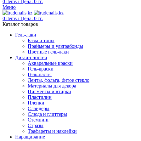
0
items
/
Цена:
0
тг.
Меню
0
items
/
Цена:
0
тг.
Каталог товаров
Гель-лаки
Базы и топы
Праймеры и ультрабонды
Цветные гель-лаки
Дизайн ногтей
Акварельные краски
Гель-краски
Гель-пасты
Ленты, фольга, битое стекло
Материалы для декора
Пигменты и втирки
Пластилин
Пленки
Слайдеры
Слюда и глиттеры
Стемпинг
Стразы
Трафареты и наклейки
Наращивание