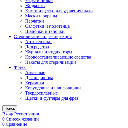
Бафы и пилки
Жидкости
Кисти и щетки для удаления пыли
Маски и экраны
Перчатки
Салфетки и полотенца
Шапочки и тапочки
Стерилизация и дезинфекция
Антисептики
Дезсредства
Журналы и индикаторы
Кровоостанавливающие средства
Пакеты для стерилизации
Фрезы
Алмазные
Для педикюра
Керамика
Корундовые и шлифовщики
Твердосплавные
Щетки и футляры для фрез
Поиск
Вход/ Регистрация
0
Список желаний
0
Сравнение