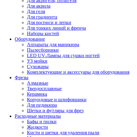
Для акригеля, полигеля
Для акрила
Для геля
Для градиента
Для росписи и лепки
Для тонких линий и френча
Наборы кистей
Оборудование
Аппараты для маникюра
Пылесборники
LED UV-Лампы для сушки ногтей
УЗ мойки
Сухожары
Комплектующие и аксессуары для оборудования
Фрезы
Алмазные
Твердосплавные
Керамика
Корундовые и шлифовщики
Для педикюра
Щетки и футляры для фрез
Расходные материалы
Бафы и пилки
Жидкости
Кисти и щетки для удаления пыли