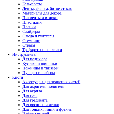
Гель-пасты
Ленты, фольга, битое стекло
Материалы для декора
Пигменты и втирки
Пластилин
Пленки
Слайдеры
Слюда и глиттеры
Стемпинг
Стразы
Трафареты и наклейки
Инструменты
Для педикюра
Кусачки и щипчики
Ножницы и твизеры
Пушеры и шаберы
Кисти
Аксессуары для хранения кистей
Для акригеля, полигеля
Для акрила
Для геля
Для градиента
Для росписи и лепки
Для тонких линий и френча
Наборы кистей