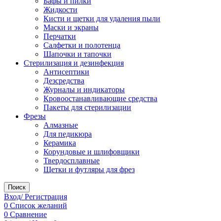
Бафы и пилки
Жидкости
Кисти и щетки для удаления пыли
Маски и экраны
Перчатки
Салфетки и полотенца
Шапочки и тапочки
Стерилизация и дезинфекция
Антисептики
Дезсредства
Журналы и индикаторы
Кровоостанавливающие средства
Пакеты для стерилизации
Фрезы
Алмазные
Для педикюра
Керамика
Корундовые и шлифовщики
Твердосплавные
Щетки и футляры для фрез
Поиск
Вход/ Регистрация
0
Список желаний
0
Сравнение