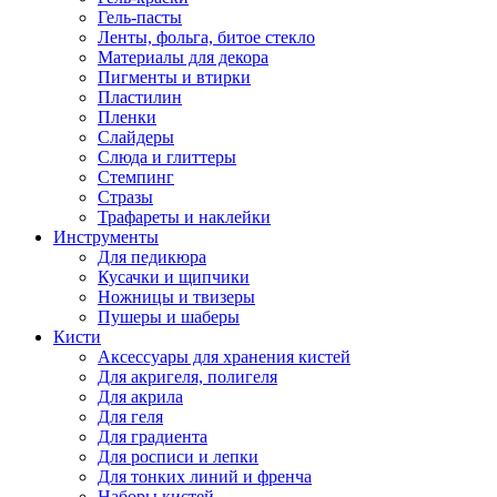
Гель-пасты
Ленты, фольга, битое стекло
Материалы для декора
Пигменты и втирки
Пластилин
Пленки
Слайдеры
Слюда и глиттеры
Стемпинг
Стразы
Трафареты и наклейки
Инструменты
Для педикюра
Кусачки и щипчики
Ножницы и твизеры
Пушеры и шаберы
Кисти
Аксессуары для хранения кистей
Для акригеля, полигеля
Для акрила
Для геля
Для градиента
Для росписи и лепки
Для тонких линий и френча
Наборы кистей