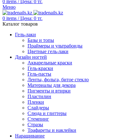
0
items
/
Цена:
0
тг.
Меню
0
items
/
Цена:
0
тг.
Каталог товаров
Гель-лаки
Базы и топы
Праймеры и ультрабонды
Цветные гель-лаки
Дизайн ногтей
Акварельные краски
Гель-краски
Гель-пасты
Ленты, фольга, битое стекло
Материалы для декора
Пигменты и втирки
Пластилин
Пленки
Слайдеры
Слюда и глиттеры
Стемпинг
Стразы
Трафареты и наклейки
Наращивание