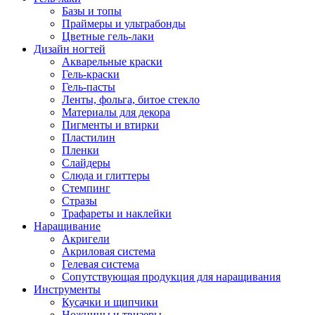
Базы и топы
Праймеры и ультрабонды
Цветные гель-лаки
Дизайн ногтей
Акварельные краски
Гель-краски
Гель-пасты
Ленты, фольга, битое стекло
Материалы для декора
Пигменты и втирки
Пластилин
Пленки
Слайдеры
Слюда и глиттеры
Стемпинг
Стразы
Трафареты и наклейки
Наращивание
Акригели
Акриловая система
Гелевая система
Сопутствующая продукция для наращивания
Инструменты
Кусачки и щипчики
Ножницы и твизеры