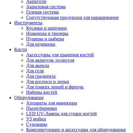
Акригели
Акриловая система
Гелевая система
Сопутствующая продукция для наращивания
Инструменты
Кусачки и щипчики
Ножницы и твизеры
Пушеры и шаберы
Для педикюра
Кисти
Аксессуары для хранения кистей
Для акригеля, полигеля
Для акрила
Для геля
Для градиента
Для росписи и лепки
Для тонких линий и френча
Наборы кистей
Оборудование
Аппараты для маникюра
Пылесборники
LED UV-Лампы для сушки ногтей
УЗ мойки
Сухожары
Комплектующие и аксессуары для оборудования