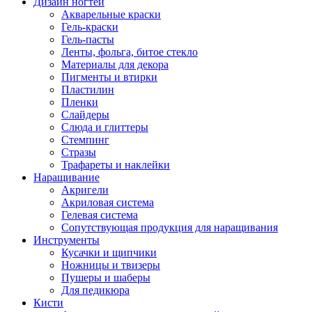
Дизайн ногтей
Акварельные краски
Гель-краски
Гель-пасты
Ленты, фольга, битое стекло
Материалы для декора
Пигменты и втирки
Пластилин
Пленки
Слайдеры
Слюда и глиттеры
Стемпинг
Стразы
Трафареты и наклейки
Наращивание
Акригели
Акриловая система
Гелевая система
Сопутствующая продукция для наращивания
Инструменты
Кусачки и щипчики
Ножницы и твизеры
Пушеры и шаберы
Для педикюра
Кисти