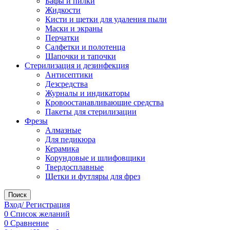
Бафы и пилки
Жидкости
Кисти и щетки для удаления пыли
Маски и экраны
Перчатки
Салфетки и полотенца
Шапочки и тапочки
Стерилизация и дезинфекция
Антисептики
Дезсредства
Журналы и индикаторы
Кровоостанавливающие средства
Пакеты для стерилизации
Фрезы
Алмазные
Для педикюра
Керамика
Корундовые и шлифовщики
Твердосплавные
Щетки и футляры для фрез
Поиск
Вход/ Регистрация
0
Список желаний
0
Сравнение