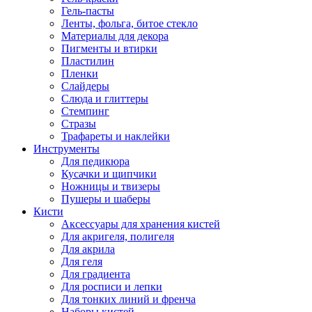
Гель-пасты
Ленты, фольга, битое стекло
Материалы для декора
Пигменты и втирки
Пластилин
Пленки
Слайдеры
Слюда и глиттеры
Стемпинг
Стразы
Трафареты и наклейки
Инструменты
Для педикюра
Кусачки и щипчики
Ножницы и твизеры
Пушеры и шаберы
Кисти
Аксессуары для хранения кистей
Для акригеля, полигеля
Для акрила
Для геля
Для градиента
Для росписи и лепки
Для тонких линий и френча
Наборы кистей