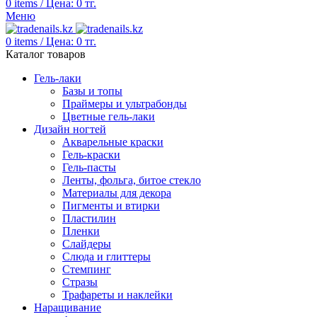
0
items
/
Цена:
0
тг.
Меню
0
items
/
Цена:
0
тг.
Каталог товаров
Гель-лаки
Базы и топы
Праймеры и ультрабонды
Цветные гель-лаки
Дизайн ногтей
Акварельные краски
Гель-краски
Гель-пасты
Ленты, фольга, битое стекло
Материалы для декора
Пигменты и втирки
Пластилин
Пленки
Слайдеры
Слюда и глиттеры
Стемпинг
Стразы
Трафареты и наклейки
Наращивание