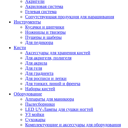
Акригели
Акриловая система
Гелевая система
Сопутствующая продукция для наращивания
Инструменты
Кусачки и щипчики
Ножницы и твизеры
Пушеры и шаберы
Для педикюра
Кисти
Аксессуары для хранения кистей
Для акригеля, полигеля
Для акрила
Для геля
Для градиента
Для росписи и лепки
Для тонких линий и френча
Наборы кистей
Оборудование
Аппараты для маникюра
Пылесборники
LED UV-Лампы для сушки ногтей
УЗ мойки
Сухожары
Комплектующие и аксессуары для оборудования