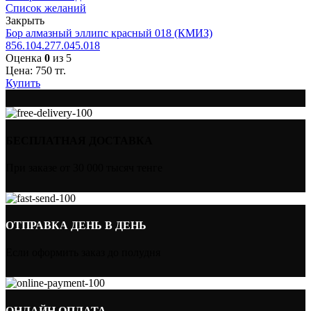
Список желаний
Закрыть
Бор алмазный эллипс красный 018 (КМИЗ)
856.104.277.045.018
Оценка
0
из 5
Цена:
750
тг.
Купить
БЕСПЛАТНАЯ ДОСТАВКА
При заказе от 30 000 тысяч тенге
ОТПРАВКА ДЕНЬ В ДЕНЬ
Если оформить заказ до полудня
ОНЛАЙН ОПЛАТА