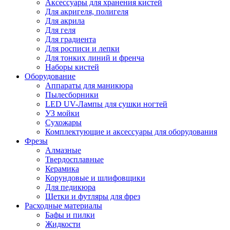
Аксессуары для хранения кистей
Для акригеля, полигеля
Для акрила
Для геля
Для градиента
Для росписи и лепки
Для тонких линий и френча
Наборы кистей
Оборудование
Аппараты для маникюра
Пылесборники
LED UV-Лампы для сушки ногтей
УЗ мойки
Сухожары
Комплектующие и аксессуары для оборудования
Фрезы
Алмазные
Твердосплавные
Керамика
Корундовые и шлифовщики
Для педикюра
Щетки и футляры для фрез
Расходные материалы
Бафы и пилки
Жидкости