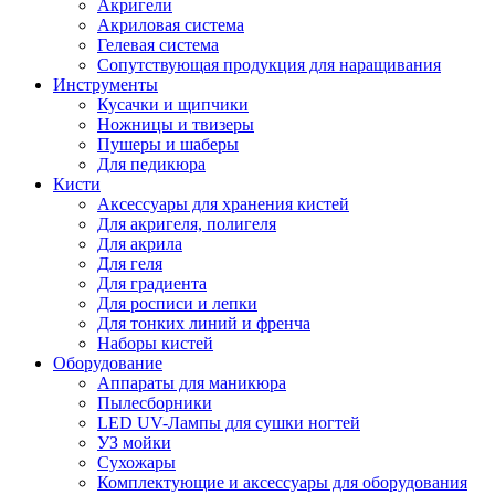
Акригели
Акриловая система
Гелевая система
Сопутствующая продукция для наращивания
Инструменты
Кусачки и щипчики
Ножницы и твизеры
Пушеры и шаберы
Для педикюра
Кисти
Аксессуары для хранения кистей
Для акригеля, полигеля
Для акрила
Для геля
Для градиента
Для росписи и лепки
Для тонких линий и френча
Наборы кистей
Оборудование
Аппараты для маникюра
Пылесборники
LED UV-Лампы для сушки ногтей
УЗ мойки
Сухожары
Комплектующие и аксессуары для оборудования