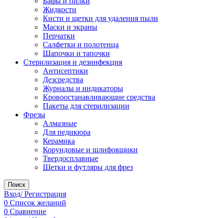
Бафы и пилки
Жидкости
Кисти и щетки для удаления пыли
Маски и экраны
Перчатки
Салфетки и полотенца
Шапочки и тапочки
Стерилизация и дезинфекция
Антисептики
Дезсредства
Журналы и индикаторы
Кровоостанавливающие средства
Пакеты для стерилизации
Фрезы
Алмазные
Для педикюра
Керамика
Корундовые и шлифовщики
Твердосплавные
Щетки и футляры для фрез
Поиск
Вход/ Регистрация
0
Список желаний
0
Сравнение