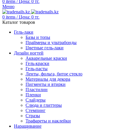
0
items
/
Цена:
0
тг.
Меню
0
items
/
Цена:
0
тг.
Каталог товаров
Гель-лаки
Базы и топы
Праймеры и ультрабонды
Цветные гель-лаки
Дизайн ногтей
Акварельные краски
Гель-краски
Гель-пасты
Ленты, фольга, битое стекло
Материалы для декора
Пигменты и втирки
Пластилин
Пленки
Слайдеры
Слюда и глиттеры
Стемпинг
Стразы
Трафареты и наклейки
Наращивание