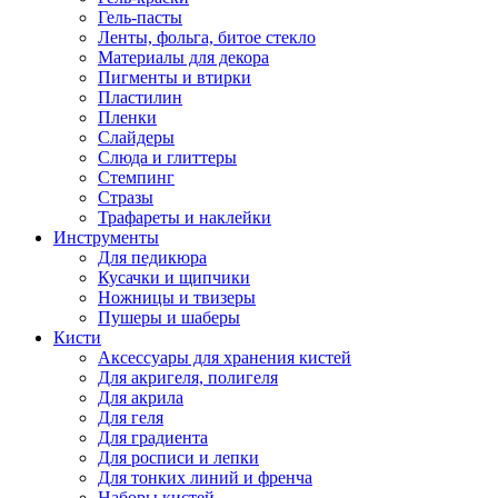
Гель-пасты
Ленты, фольга, битое стекло
Материалы для декора
Пигменты и втирки
Пластилин
Пленки
Слайдеры
Слюда и глиттеры
Стемпинг
Стразы
Трафареты и наклейки
Инструменты
Для педикюра
Кусачки и щипчики
Ножницы и твизеры
Пушеры и шаберы
Кисти
Аксессуары для хранения кистей
Для акригеля, полигеля
Для акрила
Для геля
Для градиента
Для росписи и лепки
Для тонких линий и френча
Наборы кистей