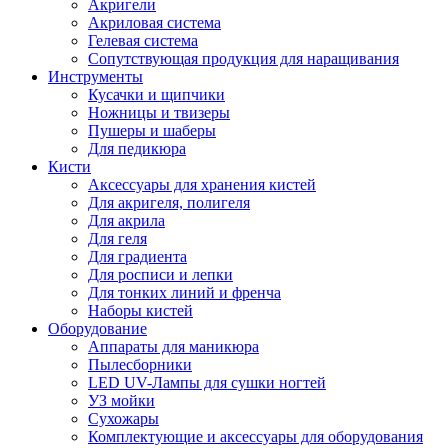
Акригели
Акриловая система
Гелевая система
Сопутствующая продукция для наращивания
Инструменты
Кусачки и щипчики
Ножницы и твизеры
Пушеры и шаберы
Для педикюра
Кисти
Аксессуары для хранения кистей
Для акригеля, полигеля
Для акрила
Для геля
Для градиента
Для росписи и лепки
Для тонких линий и френча
Наборы кистей
Оборудование
Аппараты для маникюра
Пылесборники
LED UV-Лампы для сушки ногтей
УЗ мойки
Сухожары
Комплектующие и аксессуары для оборудования