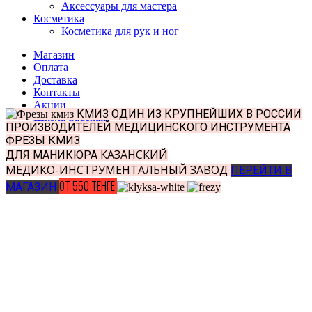
Аксессуары для мастера
Косметика
Косметика для рук и ног
Магазин
Оплата
Доставка
Контакты
Акции
КМИЗ
ОДИН ИЗ КРУПНЕЙШИХ В РОССИИ
Школа tradenails
ПРОИЗВОДИТЕЛЕЙ МЕДИЦИНСКОГО ИНСТРУМЕНТА
ФРЕЗЫ КМИЗ
КАЗАНСКИЙ
ДЛЯ МАНИКЮРА
МЕДИКО-ИНСТРУМЕНТАЛЬНЫЙ ЗАВОД
ПЕРЕЙТИ В
ОТ 550 ТЕНГЕ
МАГАЗИН