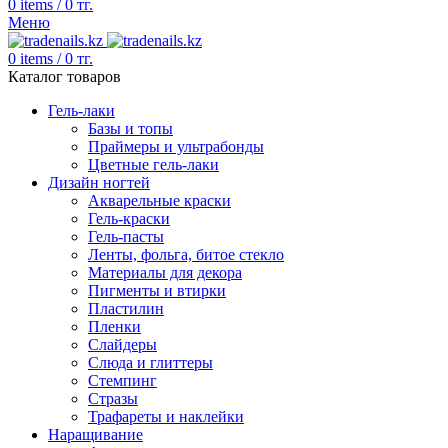
0
items
/
0
тг.
Меню
0
items
/
0
тг.
Каталог товаров
Гель-лаки
Базы и топы
Праймеры и ультрабонды
Цветные гель-лаки
Дизайн ногтей
Акварельные краски
Гель-краски
Гель-пасты
Ленты, фольга, битое стекло
Материалы для декора
Пигменты и втирки
Пластилин
Пленки
Слайдеры
Слюда и глиттеры
Стемпинг
Стразы
Трафареты и наклейки
Наращивание