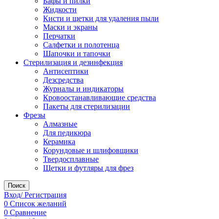
Бафы и пилки
Жидкости
Кисти и щетки для удаления пыли
Маски и экраны
Перчатки
Салфетки и полотенца
Шапочки и тапочки
Стерилизация и дезинфекция
Антисептики
Дезсредства
Журналы и индикаторы
Кровоостанавливающие средства
Пакеты для стерилизации
Фрезы
Алмазные
Для педикюра
Керамика
Корундовые и шлифовщики
Твердосплавные
Щетки и футляры для фрез
Поиск
Вход/ Регистрация
0
Список желаний
0
Сравнение