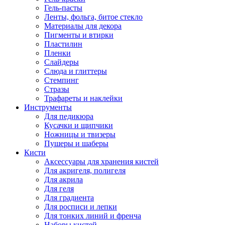
Гель-пасты
Ленты, фольга, битое стекло
Материалы для декора
Пигменты и втирки
Пластилин
Пленки
Слайдеры
Слюда и глиттеры
Стемпинг
Стразы
Трафареты и наклейки
Инструменты
Для педикюра
Кусачки и щипчики
Ножницы и твизеры
Пушеры и шаберы
Кисти
Аксессуары для хранения кистей
Для акригеля, полигеля
Для акрила
Для геля
Для градиента
Для росписи и лепки
Для тонких линий и френча
Наборы кистей