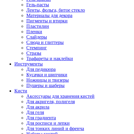
Гель-пасты
Ленты, фольга, битое стекло
Материалы для декора
Пигменты и втирки
Пластилин
Пленки
Слайдеры
Слюда и глиттеры
Стемпинг
Стразы
Трафареты и наклейки
Инструменты
Для педикюра
Кусачки и щипчики
Ножницы и твизеры
Пушеры и шаберы
Кисти
Аксессуары для хранения кистей
Для акригеля, полигеля
Для акрила
Для геля
Для градиента
Для росписи и лепки
Для тонких линий и френча
Наборы кистей