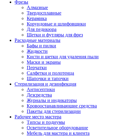
Фрезы
Алмазные
Твердосплавные
Керамика
Корундовые и шлифовщики
Для педикюра
Щетки и футляры для фрез
Расходные материалы
Бафы и пилки
Жидкости
Кисти и щетки для удаления пыли
Маски и экраны
Перчатки
Салфетки и полотенца
Шапочки и тапочки
Стерилизация и дезинфекция
Антисептики
Дезсредства
Журналы и индикаторы
Кровоостанавливающие средства
Пакеты для стерилизации
Рабочее место мастера
Типсы и подиумы
Осветительное оборудование
Мебель для мастера и клиента