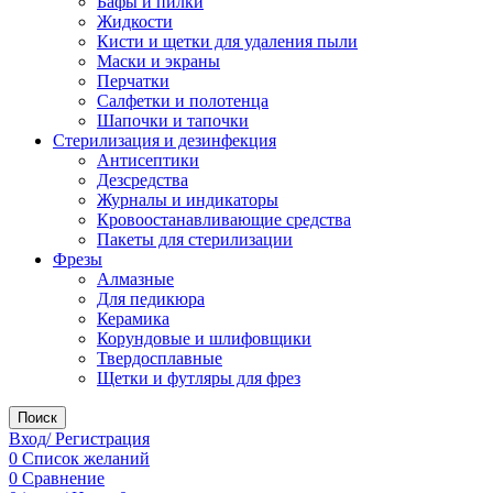
Бафы и пилки
Жидкости
Кисти и щетки для удаления пыли
Маски и экраны
Перчатки
Салфетки и полотенца
Шапочки и тапочки
Стерилизация и дезинфекция
Антисептики
Дезсредства
Журналы и индикаторы
Кровоостанавливающие средства
Пакеты для стерилизации
Фрезы
Алмазные
Для педикюра
Керамика
Корундовые и шлифовщики
Твердосплавные
Щетки и футляры для фрез
Поиск
Вход/ Регистрация
0
Список желаний
0
Сравнение