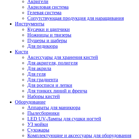
Акригели
Акриловая система
Гелевая система
Сопутствующая продукция для наращивания
Инструменты
Кусачки и щипчики
Ножницы и твизеры
Пушеры и шаберы
Для педикюра
Кисти
Аксессуары для хранения кистей
Для акригеля, полигеля
Для акрила
Для геля
Для градиента
Для росписи и лепки
Для тонких линий и френча
Наборы кистей
Оборудование
Аппараты для маникюра
Пылесборники
LED UV-Лампы для сушки ногтей
УЗ мойки
Сухожары
Комплектующие и аксессуары для оборудования