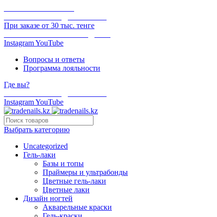
ОНЛАЙН ОПЛАТА
БЕСПЛАТНАЯ ДОСТАВКА
При заказе от 30 тыс. тенге
ОТГРУЗКА В ТОТ ЖЕ ДЕНЬ
Instagram
YouTube
Вопросы и ответы
Программа лояльности
Где вы?
БЕСПЛАТНАЯ ДОСТАВКА
Instagram
YouTube
Выбрать категорию
Uncategorized
Гель-лаки
Базы и топы
Праймеры и ультрабонды
Цветные гель-лаки
Цветные лаки
Дизайн ногтей
Акварельные краски
Гель-краски