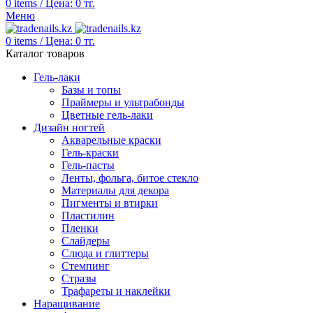
0
items
/
Цена:
0
тг.
Меню
0
items
/
Цена:
0
тг.
Каталог товаров
Гель-лаки
Базы и топы
Праймеры и ультрабонды
Цветные гель-лаки
Дизайн ногтей
Акварельные краски
Гель-краски
Гель-пасты
Ленты, фольга, битое стекло
Материалы для декора
Пигменты и втирки
Пластилин
Пленки
Слайдеры
Слюда и глиттеры
Стемпинг
Стразы
Трафареты и наклейки
Наращивание