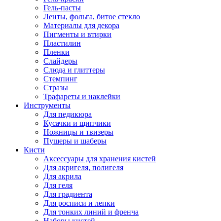
Гель-пасты
Ленты, фольга, битое стекло
Материалы для декора
Пигменты и втирки
Пластилин
Пленки
Слайдеры
Слюда и глиттеры
Стемпинг
Стразы
Трафареты и наклейки
Инструменты
Для педикюра
Кусачки и щипчики
Ножницы и твизеры
Пушеры и шаберы
Кисти
Аксессуары для хранения кистей
Для акригеля, полигеля
Для акрила
Для геля
Для градиента
Для росписи и лепки
Для тонких линий и френча
Наборы кистей