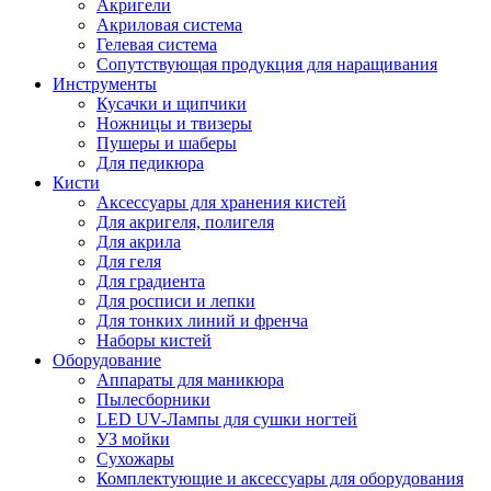
Акригели
Акриловая система
Гелевая система
Сопутствующая продукция для наращивания
Инструменты
Кусачки и щипчики
Ножницы и твизеры
Пушеры и шаберы
Для педикюра
Кисти
Аксессуары для хранения кистей
Для акригеля, полигеля
Для акрила
Для геля
Для градиента
Для росписи и лепки
Для тонких линий и френча
Наборы кистей
Оборудование
Аппараты для маникюра
Пылесборники
LED UV-Лампы для сушки ногтей
УЗ мойки
Сухожары
Комплектующие и аксессуары для оборудования