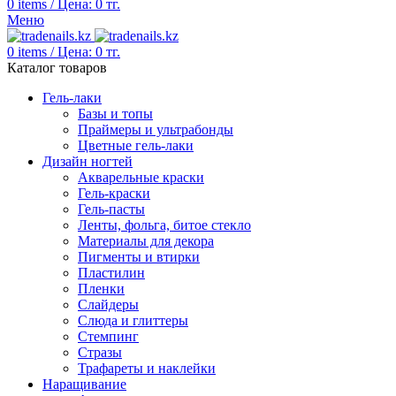
0
items
/
Цена:
0
тг.
Меню
0
items
/
Цена:
0
тг.
Каталог товаров
Гель-лаки
Базы и топы
Праймеры и ультрабонды
Цветные гель-лаки
Дизайн ногтей
Акварельные краски
Гель-краски
Гель-пасты
Ленты, фольга, битое стекло
Материалы для декора
Пигменты и втирки
Пластилин
Пленки
Слайдеры
Слюда и глиттеры
Стемпинг
Стразы
Трафареты и наклейки
Наращивание