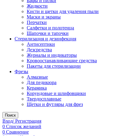
Бафы и пилки
Жидкости
Кисти и щетки для удаления пыли
Маски и экраны
Перчатки
Салфетки и полотенца
Шапочки и тапочки
Стерилизация и дезинфекция
Антисептики
Дезсредства
Журналы и индикаторы
Кровоостанавливающие средства
Пакеты для стерилизации
Фрезы
Алмазные
Для педикюра
Керамика
Корундовые и шлифовщики
Твердосплавные
Щетки и футляры для фрез
Поиск
Вход/ Регистрация
0
Список желаний
0
Сравнение