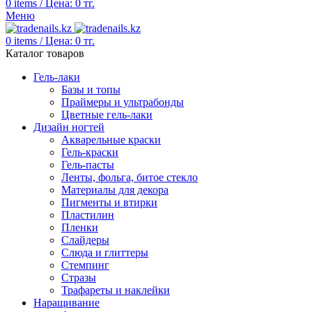
0
items
/
Цена:
0
тг.
Меню
0
items
/
Цена:
0
тг.
Каталог товаров
Гель-лаки
Базы и топы
Праймеры и ультрабонды
Цветные гель-лаки
Дизайн ногтей
Акварельные краски
Гель-краски
Гель-пасты
Ленты, фольга, битое стекло
Материалы для декора
Пигменты и втирки
Пластилин
Пленки
Слайдеры
Слюда и глиттеры
Стемпинг
Стразы
Трафареты и наклейки
Наращивание