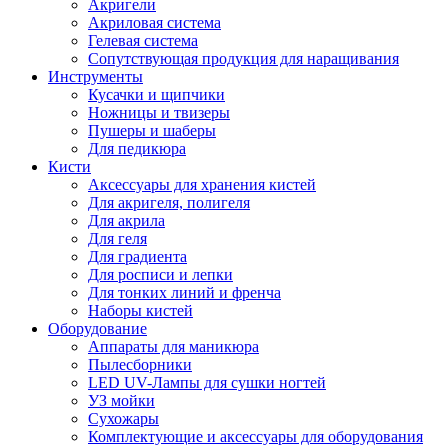
Акригели
Акриловая система
Гелевая система
Сопутствующая продукция для наращивания
Инструменты
Кусачки и щипчики
Ножницы и твизеры
Пушеры и шаберы
Для педикюра
Кисти
Аксессуары для хранения кистей
Для акригеля, полигеля
Для акрила
Для геля
Для градиента
Для росписи и лепки
Для тонких линий и френча
Наборы кистей
Оборудование
Аппараты для маникюра
Пылесборники
LED UV-Лампы для сушки ногтей
УЗ мойки
Сухожары
Комплектующие и аксессуары для оборудования