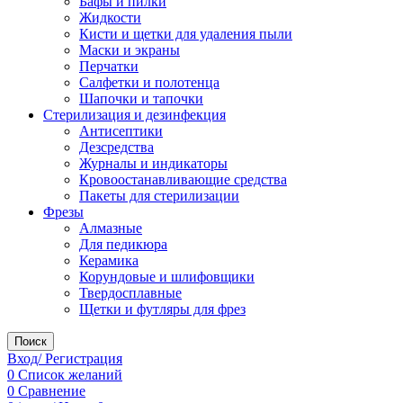
Бафы и пилки
Жидкости
Кисти и щетки для удаления пыли
Маски и экраны
Перчатки
Салфетки и полотенца
Шапочки и тапочки
Стерилизация и дезинфекция
Антисептики
Дезсредства
Журналы и индикаторы
Кровоостанавливающие средства
Пакеты для стерилизации
Фрезы
Алмазные
Для педикюра
Керамика
Корундовые и шлифовщики
Твердосплавные
Щетки и футляры для фрез
Поиск
Вход/ Регистрация
0
Список желаний
0
Сравнение