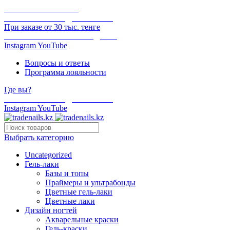
ОНЛАЙН ОПЛАТА
БЕСПЛАТНАЯ ДОСТАВКА
При заказе от 30 тыс. тенге
ОТГРУЗКА В ТОТ ЖЕ ДЕНЬ
Instagram
YouTube
Вопросы и ответы
Программа лояльности
Где вы?
БЕСПЛАТНАЯ ДОСТАВКА
Instagram
YouTube
Выбрать категорию
Uncategorized
Гель-лаки
Базы и топы
Праймеры и ультрабонды
Цветные гель-лаки
Цветные лаки
Дизайн ногтей
Акварельные краски
Гель-краски