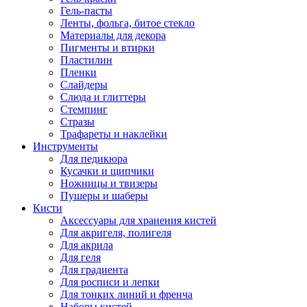
Гель-пасты
Ленты, фольга, битое стекло
Материалы для декора
Пигменты и втирки
Пластилин
Пленки
Слайдеры
Слюда и глиттеры
Стемпинг
Стразы
Трафареты и наклейки
Инструменты
Для педикюра
Кусачки и щипчики
Ножницы и твизеры
Пушеры и шаберы
Кисти
Аксессуары для хранения кистей
Для акригеля, полигеля
Для акрила
Для геля
Для градиента
Для росписи и лепки
Для тонких линий и френча
Наборы кистей