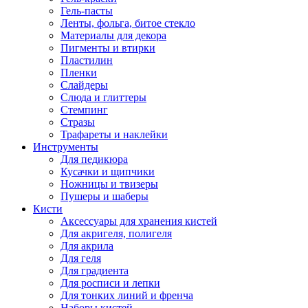
Гель-пасты
Ленты, фольга, битое стекло
Материалы для декора
Пигменты и втирки
Пластилин
Пленки
Слайдеры
Слюда и глиттеры
Стемпинг
Стразы
Трафареты и наклейки
Инструменты
Для педикюра
Кусачки и щипчики
Ножницы и твизеры
Пушеры и шаберы
Кисти
Аксессуары для хранения кистей
Для акригеля, полигеля
Для акрила
Для геля
Для градиента
Для росписи и лепки
Для тонких линий и френча
Наборы кистей