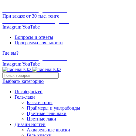
ОНЛАЙН ОПЛАТА
БЕСПЛАТНАЯ ДОСТАВКА
При заказе от 30 тыс. тенге
ОТГРУЗКА В ТОТ ЖЕ ДЕНЬ
Instagram
YouTube
Вопросы и ответы
Программа лояльности
Где вы?
БЕСПЛАТНАЯ ДОСТАВКА
Instagram
YouTube
Выбрать категорию
Uncategorized
Гель-лаки
Базы и топы
Праймеры и ультрабонды
Цветные гель-лаки
Цветные лаки
Дизайн ногтей
Акварельные краски
Гель-краски