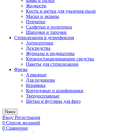
Бафы и пилки
Жидкости
Кисти и щетки для удаления пыли
Маски и экраны
Перчатки
Салфетки и полотенца
Шапочки и тапочки
Стерилизация и дезинфекция
Антисептики
Дезсредства
Журналы и индикаторы
Кровоостанавливающие средства
Пакеты для стерилизации
Фрезы
Алмазные
Для педикюра
Керамика
Корундовые и шлифовщики
Твердосплавные
Щетки и футляры для фрез
Поиск
Вход/ Регистрация
0
Список желаний
0
Сравнение