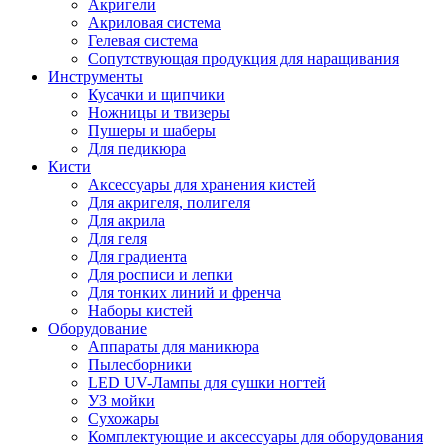
Акригели
Акриловая система
Гелевая система
Сопутствующая продукция для наращивания
Инструменты
Кусачки и щипчики
Ножницы и твизеры
Пушеры и шаберы
Для педикюра
Кисти
Аксессуары для хранения кистей
Для акригеля, полигеля
Для акрила
Для геля
Для градиента
Для росписи и лепки
Для тонких линий и френча
Наборы кистей
Оборудование
Аппараты для маникюра
Пылесборники
LED UV-Лампы для сушки ногтей
УЗ мойки
Сухожары
Комплектующие и аксессуары для оборудования