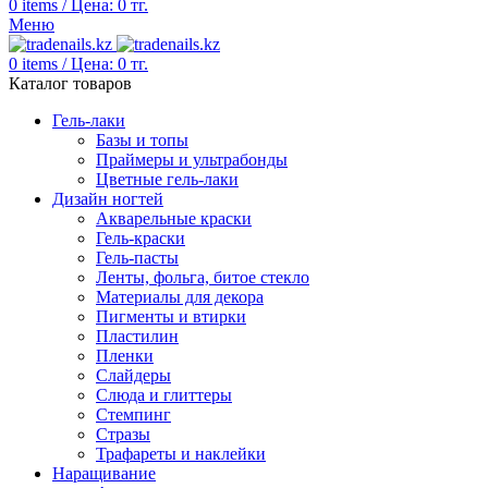
0
items
/
Цена:
0
тг.
Меню
0
items
/
Цена:
0
тг.
Каталог товаров
Гель-лаки
Базы и топы
Праймеры и ультрабонды
Цветные гель-лаки
Дизайн ногтей
Акварельные краски
Гель-краски
Гель-пасты
Ленты, фольга, битое стекло
Материалы для декора
Пигменты и втирки
Пластилин
Пленки
Слайдеры
Слюда и глиттеры
Стемпинг
Стразы
Трафареты и наклейки
Наращивание