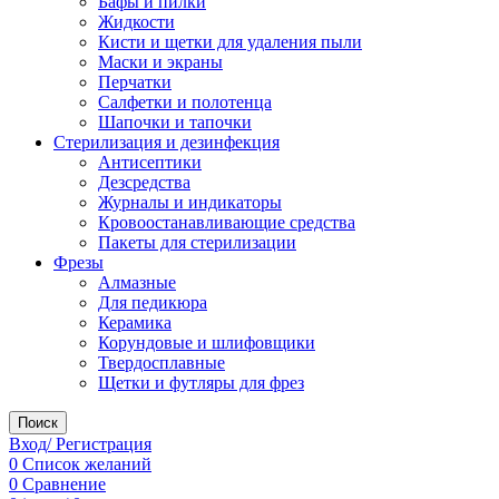
Бафы и пилки
Жидкости
Кисти и щетки для удаления пыли
Маски и экраны
Перчатки
Салфетки и полотенца
Шапочки и тапочки
Стерилизация и дезинфекция
Антисептики
Дезсредства
Журналы и индикаторы
Кровоостанавливающие средства
Пакеты для стерилизации
Фрезы
Алмазные
Для педикюра
Керамика
Корундовые и шлифовщики
Твердосплавные
Щетки и футляры для фрез
Поиск
Вход/ Регистрация
0
Список желаний
0
Сравнение