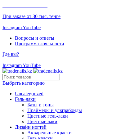
ОНЛАЙН ОПЛАТА
БЕСПЛАТНАЯ ДОСТАВКА
При заказе от 30 тыс. тенге
ОТГРУЗКА В ТОТ ЖЕ ДЕНЬ
Instagram
YouTube
Вопросы и ответы
Программа лояльности
Где вы?
БЕСПЛАТНАЯ ДОСТАВКА
Instagram
YouTube
Выбрать категорию
Uncategorized
Гель-лаки
Базы и топы
Праймеры и ультрабонды
Цветные гель-лаки
Цветные лаки
Дизайн ногтей
Акварельные краски
Гель-краски