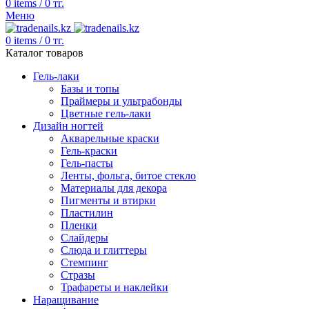
0
items
/
0
тг.
Меню
0
items
/
0
тг.
Каталог товаров
Гель-лаки
Базы и топы
Праймеры и ультрабонды
Цветные гель-лаки
Дизайн ногтей
Акварельные краски
Гель-краски
Гель-пасты
Ленты, фольга, битое стекло
Материалы для декора
Пигменты и втирки
Пластилин
Пленки
Слайдеры
Слюда и глиттеры
Стемпинг
Стразы
Трафареты и наклейки
Наращивание