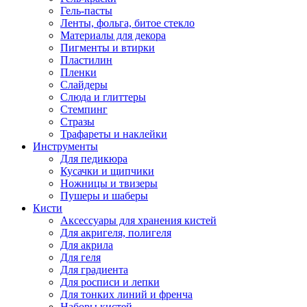
Гель-пасты
Ленты, фольга, битое стекло
Материалы для декора
Пигменты и втирки
Пластилин
Пленки
Слайдеры
Слюда и глиттеры
Стемпинг
Стразы
Трафареты и наклейки
Инструменты
Для педикюра
Кусачки и щипчики
Ножницы и твизеры
Пушеры и шаберы
Кисти
Аксессуары для хранения кистей
Для акригеля, полигеля
Для акрила
Для геля
Для градиента
Для росписи и лепки
Для тонких линий и френча
Наборы кистей