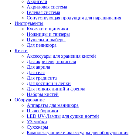
Акригели
Акриловая система
Гелевая система
Сопутствующая продукция для наращивания
Инструменты
Кусачки и щипчики
Ножницы и твизеры
Пушеры и шаберы
Для педикюра
Кисти
Аксессуары для хранения кистей
Для акригеля, полигеля
Для акрила
Для геля
Для градиента
Для росписи и лепки
Для тонких линий и френча
Наборы кистей
Оборудование
Аппараты для маникюра
Пылесборники
LED UV-Лампы для сушки ногтей
УЗ мойки
Сухожары
Комплектующие и аксессуары для оборудования