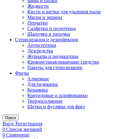
Бафы и пилки
Жидкости
Кисти и щетки для удаления пыли
Маски и экраны
Перчатки
Салфетки и полотенца
Шапочки и тапочки
Стерилизация и дезинфекция
Антисептики
Дезсредства
Журналы и индикаторы
Кровоостанавливающие средства
Пакеты для стерилизации
Фрезы
Алмазные
Для педикюра
Керамика
Корундовые и шлифовщики
Твердосплавные
Щетки и футляры для фрез
Поиск
Вход/ Регистрация
0
Список желаний
0
Сравнение