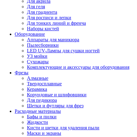
Для акрила
Для геля
Для градиента
Для росписи и лепки
Для тонких линий и френча
Наборы кистей
Оборудование
Аппараты для маникюра
Пылесборники
LED UV-Лампы для сушки ногтей
УЗ мойки
Сухожары
Комплектующие и аксессуары для оборудования
Фрезы
Алмазные
Твердосплавные
Керамика
Корундовые и шлифовщики
Для педикюра
Щетки и футляры для фрез
Расходные материалы
Бафы и пилки
Жидкости
Кисти и щетки для удаления пыли
Маски и экраны