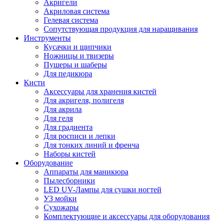
Акригели
Акриловая система
Гелевая система
Сопутствующая продукция для наращивания
Инструменты
Кусачки и щипчики
Ножницы и твизеры
Пушеры и шаберы
Для педикюра
Кисти
Аксессуары для хранения кистей
Для акригеля, полигеля
Для акрила
Для геля
Для градиента
Для росписи и лепки
Для тонких линий и френча
Наборы кистей
Оборудование
Аппараты для маникюра
Пылесборники
LED UV-Лампы для сушки ногтей
УЗ мойки
Сухожары
Комплектующие и аксессуары для оборудования