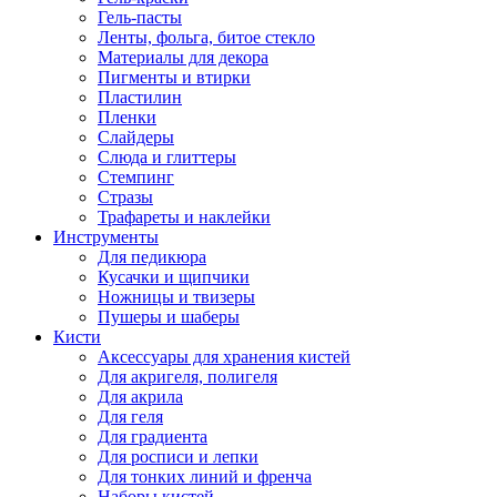
Гель-пасты
Ленты, фольга, битое стекло
Материалы для декора
Пигменты и втирки
Пластилин
Пленки
Слайдеры
Слюда и глиттеры
Стемпинг
Стразы
Трафареты и наклейки
Инструменты
Для педикюра
Кусачки и щипчики
Ножницы и твизеры
Пушеры и шаберы
Кисти
Аксессуары для хранения кистей
Для акригеля, полигеля
Для акрила
Для геля
Для градиента
Для росписи и лепки
Для тонких линий и френча
Наборы кистей