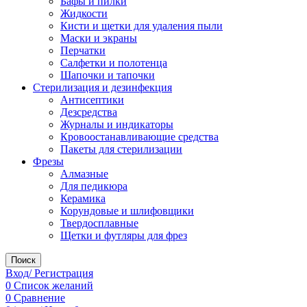
Бафы и пилки
Жидкости
Кисти и щетки для удаления пыли
Маски и экраны
Перчатки
Салфетки и полотенца
Шапочки и тапочки
Стерилизация и дезинфекция
Антисептики
Дезсредства
Журналы и индикаторы
Кровоостанавливающие средства
Пакеты для стерилизации
Фрезы
Алмазные
Для педикюра
Керамика
Корундовые и шлифовщики
Твердосплавные
Щетки и футляры для фрез
Поиск
Вход/ Регистрация
0
Список желаний
0
Сравнение