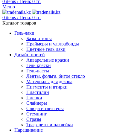
0
items
/
Цена:
0
тг.
Меню
0
items
/
Цена:
0
тг.
Каталог товаров
Гель-лаки
Базы и топы
Праймеры и ультрабонды
Цветные гель-лаки
Дизайн ногтей
Акварельные краски
Гель-краски
Гель-пасты
Ленты, фольга, битое стекло
Материалы для декора
Пигменты и втирки
Пластилин
Пленки
Слайдеры
Слюда и глиттеры
Стемпинг
Стразы
Трафареты и наклейки
Наращивание