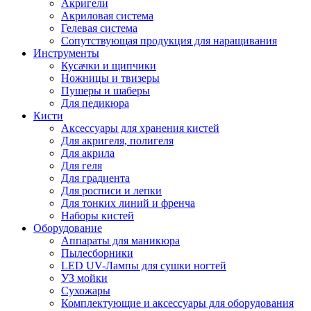
Акригели
Акриловая система
Гелевая система
Сопутствующая продукция для наращивания
Инструменты
Кусачки и щипчики
Ножницы и твизеры
Пушеры и шаберы
Для педикюра
Кисти
Аксессуары для хранения кистей
Для акригеля, полигеля
Для акрила
Для геля
Для градиента
Для росписи и лепки
Для тонких линий и френча
Наборы кистей
Оборудование
Аппараты для маникюра
Пылесборники
LED UV-Лампы для сушки ногтей
УЗ мойки
Сухожары
Комплектующие и аксессуары для оборудования