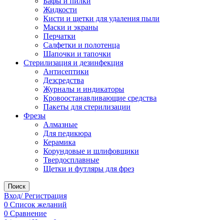
Бафы и пилки
Жидкости
Кисти и щетки для удаления пыли
Маски и экраны
Перчатки
Салфетки и полотенца
Шапочки и тапочки
Стерилизация и дезинфекция
Антисептики
Дезсредства
Журналы и индикаторы
Кровоостанавливающие средства
Пакеты для стерилизации
Фрезы
Алмазные
Для педикюра
Керамика
Корундовые и шлифовщики
Твердосплавные
Щетки и футляры для фрез
Поиск
Вход/ Регистрация
0
Список желаний
0
Сравнение