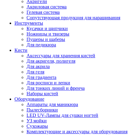
Акригели
Акриловая система
Гелевая система
Сопутствующая продукция для наращивания
Инструменты
Кусачки и щипчики
Ножницы и твизеры
Пушеры и шаберы
Для педикюра
Кисти
Аксессуары для хранения кистей
Для акригеля, полигеля
Для акрила
Для геля
Для градиента
Для росписи и лепки
Для тонких линий и френча
Наборы кистей
Оборудование
Аппараты для маникюра
Пылесборники
LED UV-Лампы для сушки ногтей
УЗ мойки
Сухожары
Комплектующие и аксессуары для оборудования