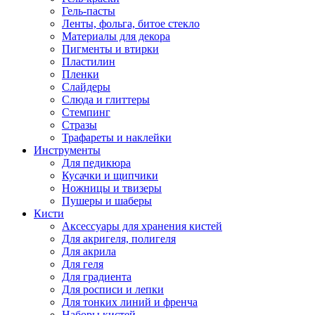
Гель-пасты
Ленты, фольга, битое стекло
Материалы для декора
Пигменты и втирки
Пластилин
Пленки
Слайдеры
Слюда и глиттеры
Стемпинг
Стразы
Трафареты и наклейки
Инструменты
Для педикюра
Кусачки и щипчики
Ножницы и твизеры
Пушеры и шаберы
Кисти
Аксессуары для хранения кистей
Для акригеля, полигеля
Для акрила
Для геля
Для градиента
Для росписи и лепки
Для тонких линий и френча
Наборы кистей