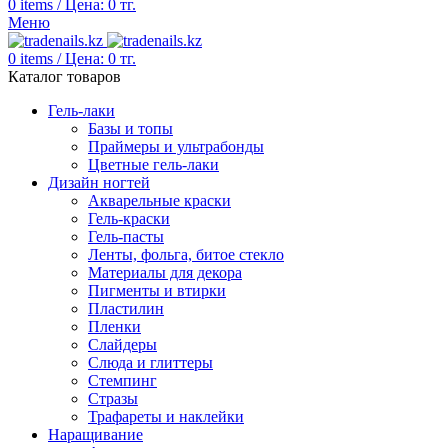
0
items
/
Цена:
0
тг.
Меню
0
items
/
Цена:
0
тг.
Каталог товаров
Гель-лаки
Базы и топы
Праймеры и ультрабонды
Цветные гель-лаки
Дизайн ногтей
Акварельные краски
Гель-краски
Гель-пасты
Ленты, фольга, битое стекло
Материалы для декора
Пигменты и втирки
Пластилин
Пленки
Слайдеры
Слюда и глиттеры
Стемпинг
Стразы
Трафареты и наклейки
Наращивание