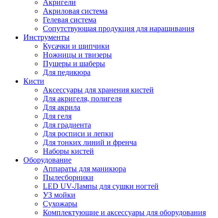
Акригели
Акриловая система
Гелевая система
Сопутствующая продукция для наращивания
Инструменты
Кусачки и щипчики
Ножницы и твизеры
Пушеры и шаберы
Для педикюра
Кисти
Аксессуары для хранения кистей
Для акригеля, полигеля
Для акрила
Для геля
Для градиента
Для росписи и лепки
Для тонких линий и френча
Наборы кистей
Оборудование
Аппараты для маникюра
Пылесборники
LED UV-Лампы для сушки ногтей
УЗ мойки
Сухожары
Комплектующие и аксессуары для оборудования