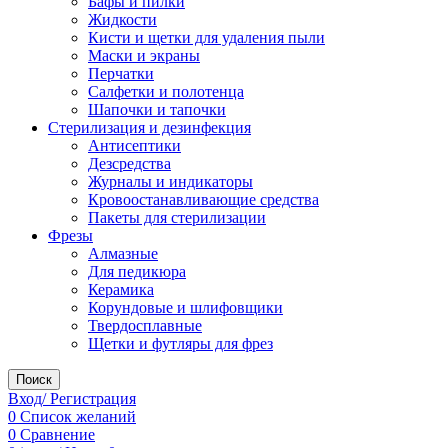
Бафы и пилки
Жидкости
Кисти и щетки для удаления пыли
Маски и экраны
Перчатки
Салфетки и полотенца
Шапочки и тапочки
Стерилизация и дезинфекция
Антисептики
Дезсредства
Журналы и индикаторы
Кровоостанавливающие средства
Пакеты для стерилизации
Фрезы
Алмазные
Для педикюра
Керамика
Корундовые и шлифовщики
Твердосплавные
Щетки и футляры для фрез
Поиск
Вход/ Регистрация
0
Список желаний
0
Сравнение