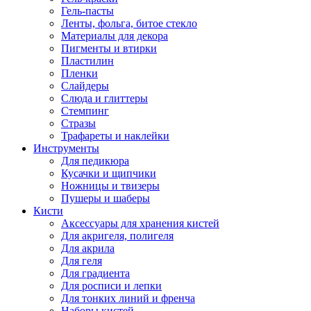
Гель-пасты
Ленты, фольга, битое стекло
Материалы для декора
Пигменты и втирки
Пластилин
Пленки
Слайдеры
Слюда и глиттеры
Стемпинг
Стразы
Трафареты и наклейки
Инструменты
Для педикюра
Кусачки и щипчики
Ножницы и твизеры
Пушеры и шаберы
Кисти
Аксессуары для хранения кистей
Для акригеля, полигеля
Для акрила
Для геля
Для градиента
Для росписи и лепки
Для тонких линий и френча
Наборы кистей