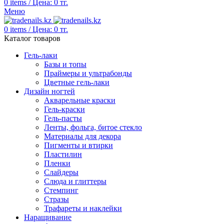
0
items
/
Цена:
0
тг.
Меню
0
items
/
Цена:
0
тг.
Каталог товаров
Гель-лаки
Базы и топы
Праймеры и ультрабонды
Цветные гель-лаки
Дизайн ногтей
Акварельные краски
Гель-краски
Гель-пасты
Ленты, фольга, битое стекло
Материалы для декора
Пигменты и втирки
Пластилин
Пленки
Слайдеры
Слюда и глиттеры
Стемпинг
Стразы
Трафареты и наклейки
Наращивание