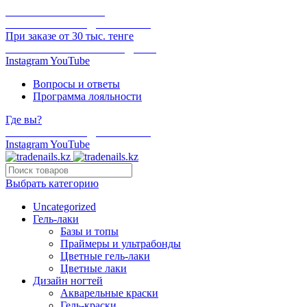
ОНЛАЙН ОПЛАТА
БЕСПЛАТНАЯ ДОСТАВКА
При заказе от 30 тыс. тенге
ОТГРУЗКА В ТОТ ЖЕ ДЕНЬ
Instagram
YouTube
Вопросы и ответы
Программа лояльности
Где вы?
БЕСПЛАТНАЯ ДОСТАВКА
Instagram
YouTube
Выбрать категорию
Uncategorized
Гель-лаки
Базы и топы
Праймеры и ультрабонды
Цветные гель-лаки
Цветные лаки
Дизайн ногтей
Акварельные краски
Гель-краски