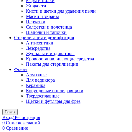
Бафы и пилки
Жидкости
Кисти и щетки для удаления пыли
Маски и экраны
Перчатки
Салфетки и полотенца
Шапочки и тапочки
Стерилизация и дезинфекция
Антисептики
Дезсредства
Журналы и индикаторы
Кровоостанавливающие средства
Пакеты для стерилизации
Фрезы
Алмазные
Для педикюра
Керамика
Корундовые и шлифовщики
Твердосплавные
Щетки и футляры для фрез
Поиск
Вход/ Регистрация
0
Список желаний
0
Сравнение