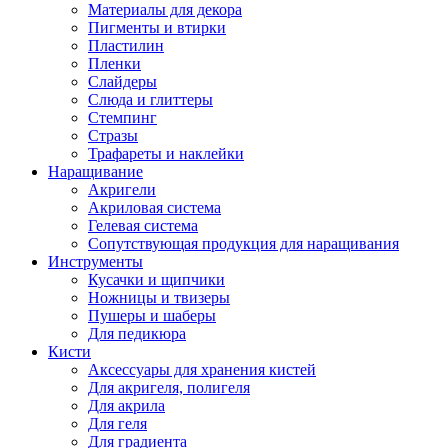
Материалы для декора
Пигменты и втирки
Пластилин
Пленки
Слайдеры
Слюда и глиттеры
Стемпинг
Стразы
Трафареты и наклейки
Наращивание
Акригели
Акриловая система
Гелевая система
Сопутствующая продукция для наращивания
Инструменты
Кусачки и щипчики
Ножницы и твизеры
Пушеры и шаберы
Для педикюра
Кисти
Аксессуары для хранения кистей
Для акригеля, полигеля
Для акрила
Для геля
Для градиента