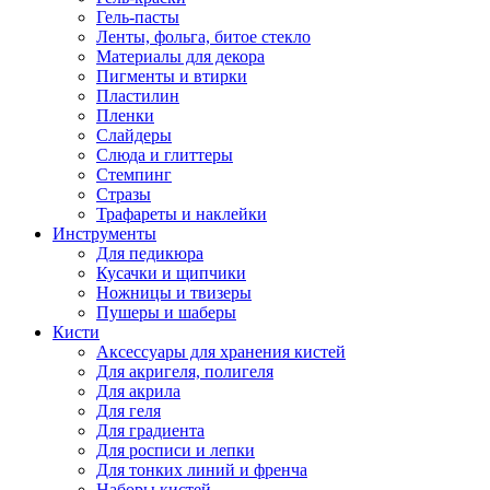
Гель-пасты
Ленты, фольга, битое стекло
Материалы для декора
Пигменты и втирки
Пластилин
Пленки
Слайдеры
Слюда и глиттеры
Стемпинг
Стразы
Трафареты и наклейки
Инструменты
Для педикюра
Кусачки и щипчики
Ножницы и твизеры
Пушеры и шаберы
Кисти
Аксессуары для хранения кистей
Для акригеля, полигеля
Для акрила
Для геля
Для градиента
Для росписи и лепки
Для тонких линий и френча
Наборы кистей