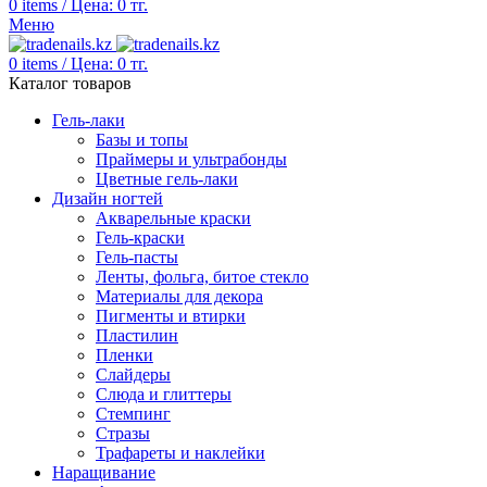
0
items
/
Цена:
0
тг.
Меню
0
items
/
Цена:
0
тг.
Каталог товаров
Гель-лаки
Базы и топы
Праймеры и ультрабонды
Цветные гель-лаки
Дизайн ногтей
Акварельные краски
Гель-краски
Гель-пасты
Ленты, фольга, битое стекло
Материалы для декора
Пигменты и втирки
Пластилин
Пленки
Слайдеры
Слюда и глиттеры
Стемпинг
Стразы
Трафареты и наклейки
Наращивание