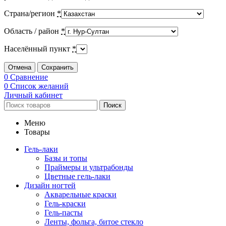
Страна/регион
*
Область / район
*
Населённый пункт
*
Отмена
Сохранить
0
Сравнение
0
Список желаний
Личный кабинет
Поиск
Меню
Товары
Гель-лаки
Базы и топы
Праймеры и ультрабонды
Цветные гель-лаки
Дизайн ногтей
Акварельные краски
Гель-краски
Гель-пасты
Ленты, фольга, битое стекло