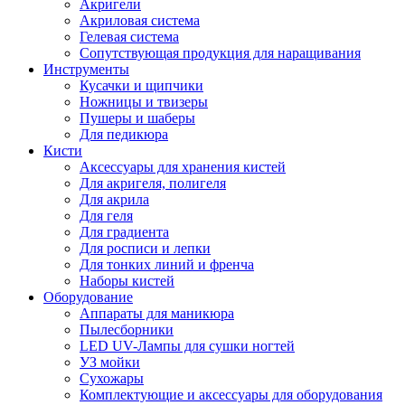
Акригели
Акриловая система
Гелевая система
Сопутствующая продукция для наращивания
Инструменты
Кусачки и щипчики
Ножницы и твизеры
Пушеры и шаберы
Для педикюра
Кисти
Аксессуары для хранения кистей
Для акригеля, полигеля
Для акрила
Для геля
Для градиента
Для росписи и лепки
Для тонких линий и френча
Наборы кистей
Оборудование
Аппараты для маникюра
Пылесборники
LED UV-Лампы для сушки ногтей
УЗ мойки
Сухожары
Комплектующие и аксессуары для оборудования