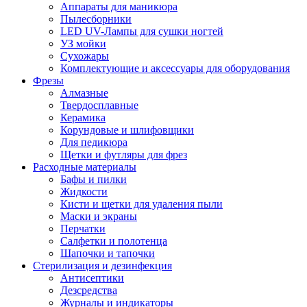
Аппараты для маникюра
Пылесборники
LED UV-Лампы для сушки ногтей
УЗ мойки
Сухожары
Комплектующие и аксессуары для оборудования
Фрезы
Алмазные
Твердосплавные
Керамика
Корундовые и шлифовщики
Для педикюра
Щетки и футляры для фрез
Расходные материалы
Бафы и пилки
Жидкости
Кисти и щетки для удаления пыли
Маски и экраны
Перчатки
Салфетки и полотенца
Шапочки и тапочки
Стерилизация и дезинфекция
Антисептики
Дезсредства
Журналы и индикаторы