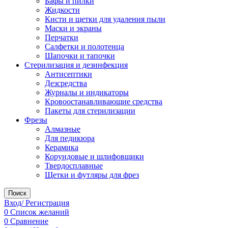
Бафы и пилки
Жидкости
Кисти и щетки для удаления пыли
Маски и экраны
Перчатки
Салфетки и полотенца
Шапочки и тапочки
Стерилизация и дезинфекция
Антисептики
Дезсредства
Журналы и индикаторы
Кровоостанавливающие средства
Пакеты для стерилизации
Фрезы
Алмазные
Для педикюра
Керамика
Корундовые и шлифовщики
Твердосплавные
Щетки и футляры для фрез
Поиск
Вход/ Регистрация
0
Список желаний
0
Сравнение