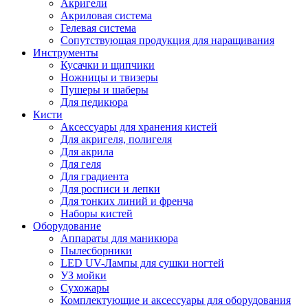
Акригели
Акриловая система
Гелевая система
Сопутствующая продукция для наращивания
Инструменты
Кусачки и щипчики
Ножницы и твизеры
Пушеры и шаберы
Для педикюра
Кисти
Аксессуары для хранения кистей
Для акригеля, полигеля
Для акрила
Для геля
Для градиента
Для росписи и лепки
Для тонких линий и френча
Наборы кистей
Оборудование
Аппараты для маникюра
Пылесборники
LED UV-Лампы для сушки ногтей
УЗ мойки
Сухожары
Комплектующие и аксессуары для оборудования