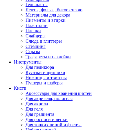
Гель-пасты
Ленты, фольга, битое стекло
Материалы для декора
Пигменты и втирки
Пластилин
Пленки
Слайдеры
Слюда и глиттеры
Стемпинг
Стразы
Трафареты и наклейки
Инструменты
Для педикюра
Кусачки и щипчики
Ножницы и твизеры
Пушеры и шаберы
Кисти
Аксессуары для хранения кистей
Для акригеля, полигеля
Для акрила
Для геля
Для градиента
Для росписи и лепки
Для тонких линий и френча
Наборы кистей