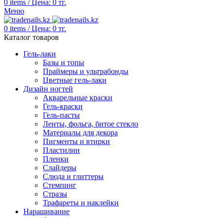
0
items
/
Цена:
0
тг.
Меню
0
items
/
Цена:
0
тг.
Каталог товаров
Гель-лаки
Базы и топы
Праймеры и ультрабонды
Цветные гель-лаки
Дизайн ногтей
Акварельные краски
Гель-краски
Гель-пасты
Ленты, фольга, битое стекло
Материалы для декора
Пигменты и втирки
Пластилин
Пленки
Слайдеры
Слюда и глиттеры
Стемпинг
Стразы
Трафареты и наклейки
Наращивание