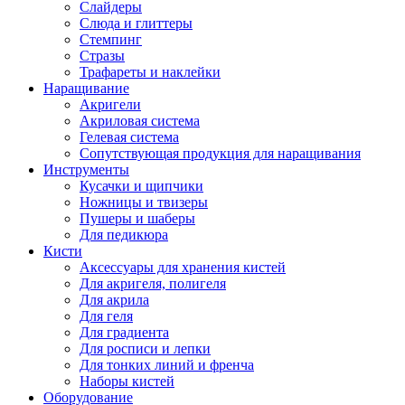
Слайдеры
Слюда и глиттеры
Стемпинг
Стразы
Трафареты и наклейки
Наращивание
Акригели
Акриловая система
Гелевая система
Сопутствующая продукция для наращивания
Инструменты
Кусачки и щипчики
Ножницы и твизеры
Пушеры и шаберы
Для педикюра
Кисти
Аксессуары для хранения кистей
Для акригеля, полигеля
Для акрила
Для геля
Для градиента
Для росписи и лепки
Для тонких линий и френча
Наборы кистей
Оборудование