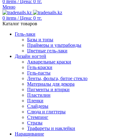
0
items
/
Цена:
0
тг.
Меню
0
items
/
Цена:
0
тг.
Каталог товаров
Гель-лаки
Базы и топы
Праймеры и ультрабонды
Цветные гель-лаки
Дизайн ногтей
Акварельные краски
Гель-краски
Гель-пасты
Ленты, фольга, битое стекло
Материалы для декора
Пигменты и втирки
Пластилин
Пленки
Слайдеры
Слюда и глиттеры
Стемпинг
Стразы
Трафареты и наклейки
Наращивание