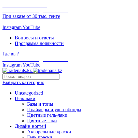
ОНЛАЙН ОПЛАТА
БЕСПЛАТНАЯ ДОСТАВКА
При заказе от 30 тыс. тенге
ОТГРУЗКА В ТОТ ЖЕ ДЕНЬ
Instagram
YouTube
Вопросы и ответы
Программа лояльности
Где вы?
БЕСПЛАТНАЯ ДОСТАВКА
Instagram
YouTube
Выбрать категорию
Uncategorized
Гель-лаки
Базы и топы
Праймеры и ультрабонды
Цветные гель-лаки
Цветные лаки
Дизайн ногтей
Акварельные краски
Гель-краски