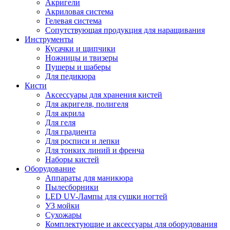
Акригели
Акриловая система
Гелевая система
Сопутствующая продукция для наращивания
Инструменты
Кусачки и щипчики
Ножницы и твизеры
Пушеры и шаберы
Для педикюра
Кисти
Аксессуары для хранения кистей
Для акригеля, полигеля
Для акрила
Для геля
Для градиента
Для росписи и лепки
Для тонких линий и френча
Наборы кистей
Оборудование
Аппараты для маникюра
Пылесборники
LED UV-Лампы для сушки ногтей
УЗ мойки
Сухожары
Комплектующие и аксессуары для оборудования