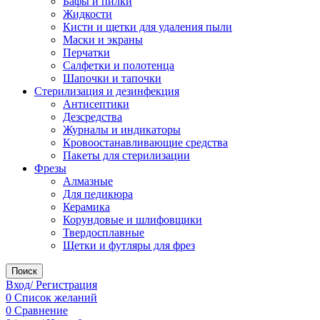
Бафы и пилки
Жидкости
Кисти и щетки для удаления пыли
Маски и экраны
Перчатки
Салфетки и полотенца
Шапочки и тапочки
Стерилизация и дезинфекция
Антисептики
Дезсредства
Журналы и индикаторы
Кровоостанавливающие средства
Пакеты для стерилизации
Фрезы
Алмазные
Для педикюра
Керамика
Корундовые и шлифовщики
Твердосплавные
Щетки и футляры для фрез
Поиск
Вход/ Регистрация
0
Список желаний
0
Сравнение