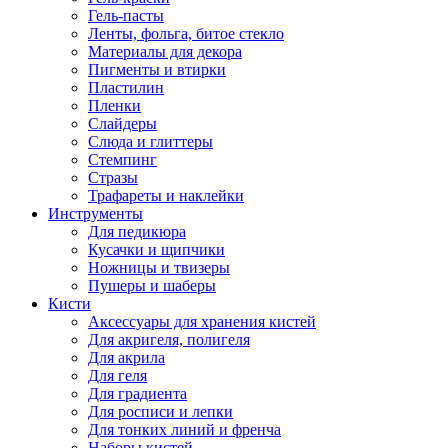
Гель-пасты
Ленты, фольга, битое стекло
Материалы для декора
Пигменты и втирки
Пластилин
Пленки
Слайдеры
Слюда и глиттеры
Стемпинг
Стразы
Трафареты и наклейки
Инструменты
Для педикюра
Кусачки и щипчики
Ножницы и твизеры
Пушеры и шаберы
Кисти
Аксессуары для хранения кистей
Для акригеля, полигеля
Для акрила
Для геля
Для градиента
Для росписи и лепки
Для тонких линий и френча
Наборы кистей