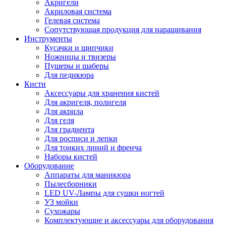
Акригели
Акриловая система
Гелевая система
Сопутствующая продукция для наращивания
Инструменты
Кусачки и щипчики
Ножницы и твизеры
Пушеры и шаберы
Для педикюра
Кисти
Аксессуары для хранения кистей
Для акригеля, полигеля
Для акрила
Для геля
Для градиента
Для росписи и лепки
Для тонких линий и френча
Наборы кистей
Оборудование
Аппараты для маникюра
Пылесборники
LED UV-Лампы для сушки ногтей
УЗ мойки
Сухожары
Комплектующие и аксессуары для оборудования