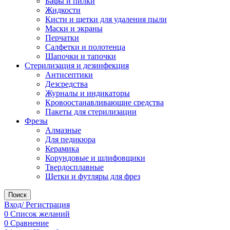
Бафы и пилки
Жидкости
Кисти и щетки для удаления пыли
Маски и экраны
Перчатки
Салфетки и полотенца
Шапочки и тапочки
Стерилизация и дезинфекция
Антисептики
Дезсредства
Журналы и индикаторы
Кровоостанавливающие средства
Пакеты для стерилизации
Фрезы
Алмазные
Для педикюра
Керамика
Корундовые и шлифовщики
Твердосплавные
Щетки и футляры для фрез
Поиск
Вход/ Регистрация
0
Список желаний
0
Сравнение