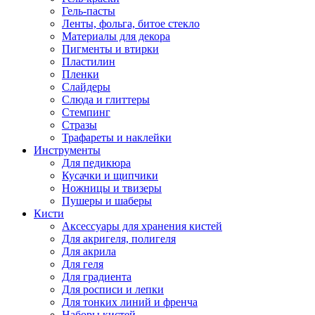
Гель-пасты
Ленты, фольга, битое стекло
Материалы для декора
Пигменты и втирки
Пластилин
Пленки
Слайдеры
Слюда и глиттеры
Стемпинг
Стразы
Трафареты и наклейки
Инструменты
Для педикюра
Кусачки и щипчики
Ножницы и твизеры
Пушеры и шаберы
Кисти
Аксессуары для хранения кистей
Для акригеля, полигеля
Для акрила
Для геля
Для градиента
Для росписи и лепки
Для тонких линий и френча
Наборы кистей