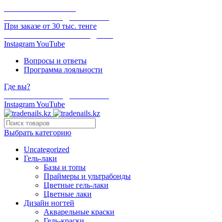
ОНЛАЙН ОПЛАТА
БЕСПЛАТНАЯ ДОСТАВКА
При заказе от 30 тыс. тенге
ОТГРУЗКА В ТОТ ЖЕ ДЕНЬ
Instagram
YouTube
Вопросы и ответы
Программа лояльности
Где вы?
БЕСПЛАТНАЯ ДОСТАВКА
Instagram
YouTube
Выбрать категорию
Uncategorized
Гель-лаки
Базы и топы
Праймеры и ультрабонды
Цветные гель-лаки
Цветные лаки
Дизайн ногтей
Акварельные краски
Гель-краски