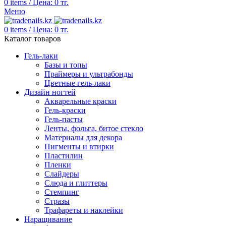
0
items
/
Цена:
0
тг.
Меню
0
items
/
Цена:
0
тг.
Каталог товаров
Гель-лаки
Базы и топы
Праймеры и ультрабонды
Цветные гель-лаки
Дизайн ногтей
Акварельные краски
Гель-краски
Гель-пасты
Ленты, фольга, битое стекло
Материалы для декора
Пигменты и втирки
Пластилин
Пленки
Слайдеры
Слюда и глиттеры
Стемпинг
Стразы
Трафареты и наклейки
Наращивание