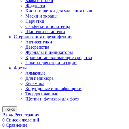
Бафы и пилки
Жидкости
Кисти и щетки для удаления пыли
Маски и экраны
Перчатки
Салфетки и полотенца
Шапочки и тапочки
Стерилизация и дезинфекция
Антисептики
Дезсредства
Журналы и индикаторы
Кровоостанавливающие средства
Пакеты для стерилизации
Фрезы
Алмазные
Для педикюра
Керамика
Корундовые и шлифовщики
Твердосплавные
Щетки и футляры для фрез
Поиск
Вход/ Регистрация
0
Список желаний
0
Сравнение