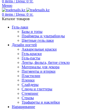
0
items
/
Цена:
0
тг.
Меню
0
items
/
Цена:
0
тг.
Каталог товаров
Гель-лаки
Базы и топы
Праймеры и ультрабонды
Цветные гель-лаки
Дизайн ногтей
Акварельные краски
Гель-краски
Гель-пасты
Ленты, фольга, битое стекло
Материалы для декора
Пигменты и втирки
Пластилин
Пленки
Слайдеры
Слюда и глиттеры
Стемпинг
Стразы
Трафареты и наклейки
Наращивание