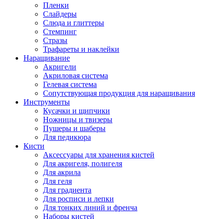
Пленки
Слайдеры
Слюда и глиттеры
Стемпинг
Стразы
Трафареты и наклейки
Наращивание
Акригели
Акриловая система
Гелевая система
Сопутствующая продукция для наращивания
Инструменты
Кусачки и щипчики
Ножницы и твизеры
Пушеры и шаберы
Для педикюра
Кисти
Аксессуары для хранения кистей
Для акригеля, полигеля
Для акрила
Для геля
Для градиента
Для росписи и лепки
Для тонких линий и френча
Наборы кистей