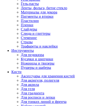
Гель-пасты
Ленты, фольга, битое стекло
Материалы для декора
Пигменты и втирки
Пластилин
Пленки
Слайдеры
Слюда и глиттеры
Стемпинг
Стразы
Трафареты и наклейки
Инструменты
Для педикюра
Кусачки и щипчики
Ножницы и твизеры
Пушеры и шаберы
Кисти
Аксессуары для хранения кистей
Для акригеля, полигеля
Для акрила
Для геля
Для градиента
Для росписи и лепки
Для тонких линий и френча
Наборы кистей