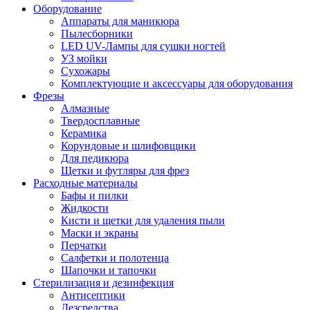
Оборудование
Аппараты для маникюра
Пылесборники
LED UV-Лампы для сушки ногтей
УЗ мойки
Сухожары
Комплектующие и аксессуары для оборудования
Фрезы
Алмазные
Твердосплавные
Керамика
Корундовые и шлифовщики
Для педикюра
Щетки и футляры для фрез
Расходные материалы
Бафы и пилки
Жидкости
Кисти и щетки для удаления пыли
Маски и экраны
Перчатки
Салфетки и полотенца
Шапочки и тапочки
Стерилизация и дезинфекция
Антисептики
Дезсредства