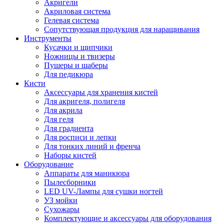
Акригели
Акриловая система
Гелевая система
Сопутствующая продукция для наращивания
Инструменты
Кусачки и щипчики
Ножницы и твизеры
Пушеры и шаберы
Для педикюра
Кисти
Аксессуары для хранения кистей
Для акригеля, полигеля
Для акрила
Для геля
Для градиента
Для росписи и лепки
Для тонких линий и френча
Наборы кистей
Оборудование
Аппараты для маникюра
Пылесборники
LED UV-Лампы для сушки ногтей
УЗ мойки
Сухожары
Комплектующие и аксессуары для оборудования