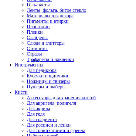
Гель-пасты
Ленты, фольга, битое стекло
Материалы для декора
Пигменты и втирки
Пластилин
Пленки
Слайдеры
Слюда и глиттеры
Стемпинг
Стразы
Трафареты и наклейки
Инструменты
Для педикюра
Кусачки и щипчики
Ножницы и твизеры
Пушеры и шаберы
Кисти
Аксессуары для хранения кистей
Для акригеля, полигеля
Для акрила
Для геля
Для градиента
Для росписи и лепки
Для тонких линий и френча
Наборы кистей