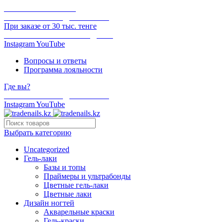
ОНЛАЙН ОПЛАТА
БЕСПЛАТНАЯ ДОСТАВКА
При заказе от 30 тыс. тенге
ОТГРУЗКА В ТОТ ЖЕ ДЕНЬ
Instagram
YouTube
Вопросы и ответы
Программа лояльности
Где вы?
БЕСПЛАТНАЯ ДОСТАВКА
Instagram
YouTube
Выбрать категорию
Uncategorized
Гель-лаки
Базы и топы
Праймеры и ультрабонды
Цветные гель-лаки
Цветные лаки
Дизайн ногтей
Акварельные краски
Гель-краски