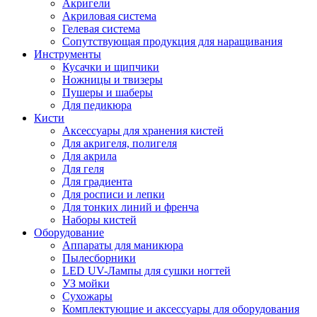
Акригели
Акриловая система
Гелевая система
Сопутствующая продукция для наращивания
Инструменты
Кусачки и щипчики
Ножницы и твизеры
Пушеры и шаберы
Для педикюра
Кисти
Аксессуары для хранения кистей
Для акригеля, полигеля
Для акрила
Для геля
Для градиента
Для росписи и лепки
Для тонких линий и френча
Наборы кистей
Оборудование
Аппараты для маникюра
Пылесборники
LED UV-Лампы для сушки ногтей
УЗ мойки
Сухожары
Комплектующие и аксессуары для оборудования