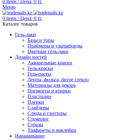
0
items
/
Цена:
0
тг.
Меню
0
items
/
Цена:
0
тг.
Каталог товаров
Гель-лаки
Базы и топы
Праймеры и ультрабонды
Цветные гель-лаки
Дизайн ногтей
Акварельные краски
Гель-краски
Гель-пасты
Ленты, фольга, битое стекло
Материалы для декора
Пигменты и втирки
Пластилин
Пленки
Слайдеры
Слюда и глиттеры
Стемпинг
Стразы
Трафареты и наклейки
Наращивание