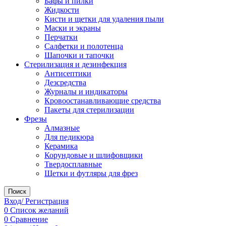
Бафы и пилки
Жидкости
Кисти и щетки для удаления пыли
Маски и экраны
Перчатки
Салфетки и полотенца
Шапочки и тапочки
Стерилизация и дезинфекция
Антисептики
Дезсредства
Журналы и индикаторы
Кровоостанавливающие средства
Пакеты для стерилизации
Фрезы
Алмазные
Для педикюра
Керамика
Корундовые и шлифовщики
Твердосплавные
Щетки и футляры для фрез
Поиск
Вход/ Регистрация
0
Список желаний
0
Сравнение