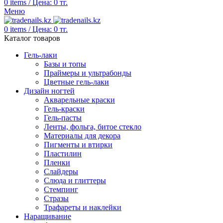
0
items
/
Цена:
0
тг.
Меню
0
items
/
Цена:
0
тг.
Каталог товаров
Гель-лаки
Базы и топы
Праймеры и ультрабонды
Цветные гель-лаки
Дизайн ногтей
Акварельные краски
Гель-краски
Гель-пасты
Ленты, фольга, битое стекло
Материалы для декора
Пигменты и втирки
Пластилин
Пленки
Слайдеры
Слюда и глиттеры
Стемпинг
Стразы
Трафареты и наклейки
Наращивание