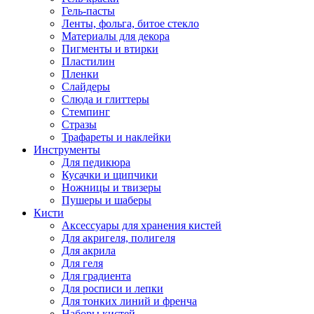
Гель-пасты
Ленты, фольга, битое стекло
Материалы для декора
Пигменты и втирки
Пластилин
Пленки
Слайдеры
Слюда и глиттеры
Стемпинг
Стразы
Трафареты и наклейки
Инструменты
Для педикюра
Кусачки и щипчики
Ножницы и твизеры
Пушеры и шаберы
Кисти
Аксессуары для хранения кистей
Для акригеля, полигеля
Для акрила
Для геля
Для градиента
Для росписи и лепки
Для тонких линий и френча
Наборы кистей