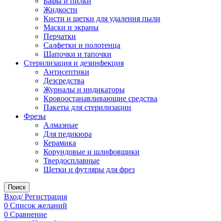
Бафы и пилки
Жидкости
Кисти и щетки для удаления пыли
Маски и экраны
Перчатки
Салфетки и полотенца
Шапочки и тапочки
Стерилизация и дезинфекция
Антисептики
Дезсредства
Журналы и индикаторы
Кровоостанавливающие средства
Пакеты для стерилизации
Фрезы
Алмазные
Для педикюра
Керамика
Корундовые и шлифовщики
Твердосплавные
Щетки и футляры для фрез
Поиск
Вход/ Регистрация
0
Список желаний
0
Сравнение