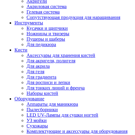
Акригели
Акриловая система
Гелевая система
Сопутствующая продукция для наращивания
Инструменты
Кусачки и щипчики
Ножницы и твизеры
Пушеры и шаберы
Для педикюра
Кисти
Аксессуары для хранения кистей
Для акригеля, полигеля
Для акрила
Для геля
Для градиента
Для росписи и лепки
Для тонких линий и френча
Наборы кистей
Оборудование
Аппараты для маникюра
Пылесборники
LED UV-Лампы для сушки ногтей
УЗ мойки
Сухожары
Комплектующие и аксессуары для оборудования