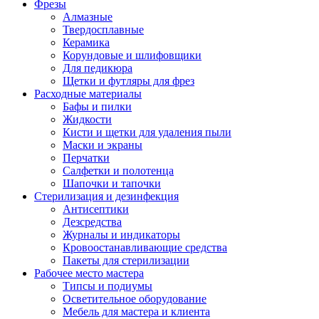
Фрезы
Алмазные
Твердосплавные
Керамика
Корундовые и шлифовщики
Для педикюра
Щетки и футляры для фрез
Расходные материалы
Бафы и пилки
Жидкости
Кисти и щетки для удаления пыли
Маски и экраны
Перчатки
Салфетки и полотенца
Шапочки и тапочки
Стерилизация и дезинфекция
Антисептики
Дезсредства
Журналы и индикаторы
Кровоостанавливающие средства
Пакеты для стерилизации
Рабочее место мастера
Типсы и подиумы
Осветительное оборудование
Мебель для мастера и клиента