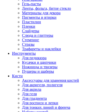
Гель-пасты
Ленты, фольга, битое стекло
Материалы для декора
Пигменты и втирки
Пластилин
Пленки
Слайдеры
Слюда и глиттеры
Стемпинг
Стразы
Трафареты и наклейки
Инструменты
Для педикюра
Кусачки и щипчики
Ножницы и твизеры
Пушеры и шаберы
Кисти
Аксессуары для хранения кистей
Для акригеля, полигеля
Для акрила
Для геля
Для градиента
Для росписи и лепки
Для тонких линий и френча
Наборы кистей