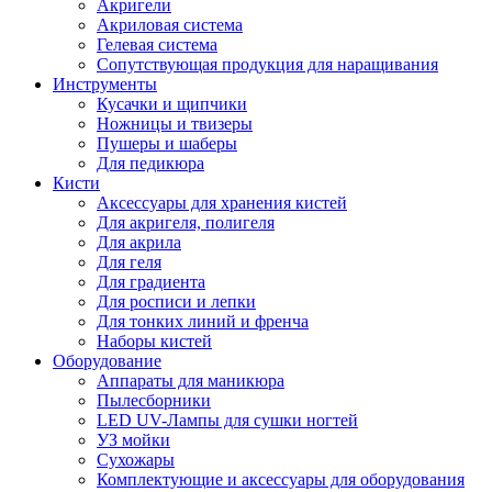
Акригели
Акриловая система
Гелевая система
Сопутствующая продукция для наращивания
Инструменты
Кусачки и щипчики
Ножницы и твизеры
Пушеры и шаберы
Для педикюра
Кисти
Аксессуары для хранения кистей
Для акригеля, полигеля
Для акрила
Для геля
Для градиента
Для росписи и лепки
Для тонких линий и френча
Наборы кистей
Оборудование
Аппараты для маникюра
Пылесборники
LED UV-Лампы для сушки ногтей
УЗ мойки
Сухожары
Комплектующие и аксессуары для оборудования