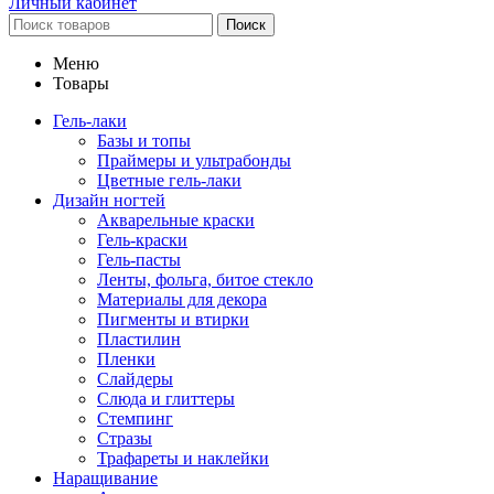
Личный кабинет
Поиск
Меню
Товары
Гель-лаки
Базы и топы
Праймеры и ультрабонды
Цветные гель-лаки
Дизайн ногтей
Акварельные краски
Гель-краски
Гель-пасты
Ленты, фольга, битое стекло
Материалы для декора
Пигменты и втирки
Пластилин
Пленки
Слайдеры
Слюда и глиттеры
Стемпинг
Стразы
Трафареты и наклейки
Наращивание