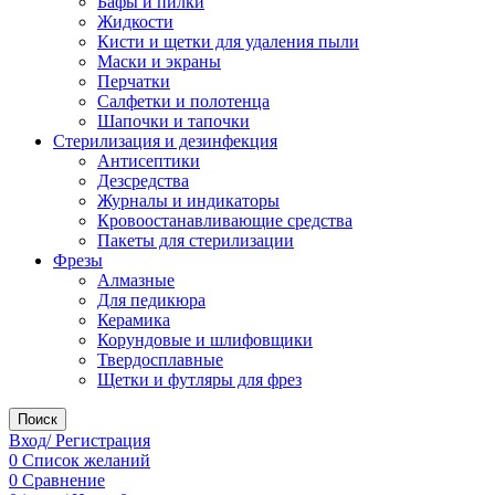
Бафы и пилки
Жидкости
Кисти и щетки для удаления пыли
Маски и экраны
Перчатки
Салфетки и полотенца
Шапочки и тапочки
Стерилизация и дезинфекция
Антисептики
Дезсредства
Журналы и индикаторы
Кровоостанавливающие средства
Пакеты для стерилизации
Фрезы
Алмазные
Для педикюра
Керамика
Корундовые и шлифовщики
Твердосплавные
Щетки и футляры для фрез
Поиск
Вход/ Регистрация
0
Список желаний
0
Сравнение