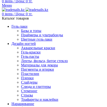
0
items
/
Цена:
0
тг.
Меню
0
items
/
Цена:
0
тг.
Каталог товаров
Гель-лаки
Базы и топы
Праймеры и ультрабонды
Цветные гель-лаки
Дизайн ногтей
Акварельные краски
Гель-краски
Гель-пасты
Ленты, фольга, битое стекло
Материалы для декора
Пигменты и втирки
Пластилин
Пленки
Слайдеры
Слюда и глиттеры
Стемпинг
Стразы
Трафареты и наклейки
Наращивание