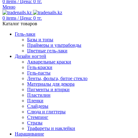
0
items
/
Цена:
0
тг.
Меню
0
items
/
Цена:
0
тг.
Каталог товаров
Гель-лаки
Базы и топы
Праймеры и ультрабонды
Цветные гель-лаки
Дизайн ногтей
Акварельные краски
Гель-краски
Гель-пасты
Ленты, фольга, битое стекло
Материалы для декора
Пигменты и втирки
Пластилин
Пленки
Слайдеры
Слюда и глиттеры
Стемпинг
Стразы
Трафареты и наклейки
Наращивание