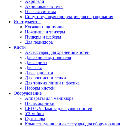
Акригели
Акриловая система
Гелевая система
Сопутствующая продукция для наращивания
Инструменты
Кусачки и щипчики
Ножницы и твизеры
Пушеры и шаберы
Для педикюра
Кисти
Аксессуары для хранения кистей
Для акригеля, полигеля
Для акрила
Для геля
Для градиента
Для росписи и лепки
Для тонких линий и френча
Наборы кистей
Оборудование
Аппараты для маникюра
Пылесборники
LED UV-Лампы для сушки ногтей
УЗ мойки
Сухожары
Комплектующие и аксессуары для оборудования