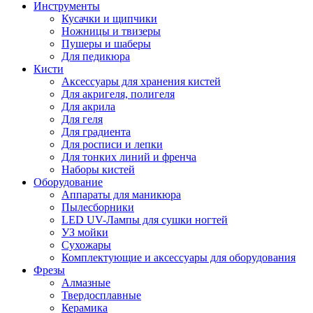
Инструменты
Кусачки и щипчики
Ножницы и твизеры
Пушеры и шаберы
Для педикюра
Кисти
Аксессуары для хранения кистей
Для акригеля, полигеля
Для акрила
Для геля
Для градиента
Для росписи и лепки
Для тонких линий и френча
Наборы кистей
Оборудование
Аппараты для маникюра
Пылесборники
LED UV-Лампы для сушки ногтей
УЗ мойки
Сухожары
Комплектующие и аксессуары для оборудования
Фрезы
Алмазные
Твердосплавные
Керамика