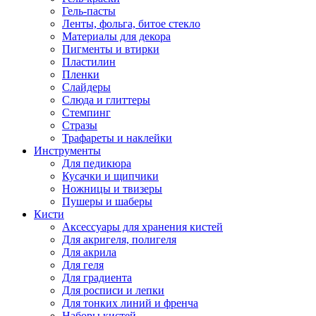
Гель-пасты
Ленты, фольга, битое стекло
Материалы для декора
Пигменты и втирки
Пластилин
Пленки
Слайдеры
Слюда и глиттеры
Стемпинг
Стразы
Трафареты и наклейки
Инструменты
Для педикюра
Кусачки и щипчики
Ножницы и твизеры
Пушеры и шаберы
Кисти
Аксессуары для хранения кистей
Для акригеля, полигеля
Для акрила
Для геля
Для градиента
Для росписи и лепки
Для тонких линий и френча
Наборы кистей