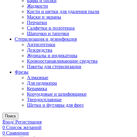
Бафы и пилки
Жидкости
Кисти и щетки для удаления пыли
Маски и экраны
Перчатки
Салфетки и полотенца
Шапочки и тапочки
Стерилизация и дезинфекция
Антисептики
Дезсредства
Журналы и индикаторы
Кровоостанавливающие средства
Пакеты для стерилизации
Фрезы
Алмазные
Для педикюра
Керамика
Корундовые и шлифовщики
Твердосплавные
Щетки и футляры для фрез
Поиск
Вход/ Регистрация
0
Список желаний
0
Сравнение