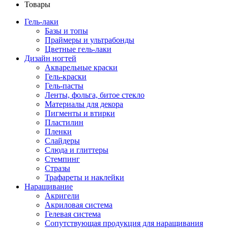
Товары
Гель-лаки
Базы и топы
Праймеры и ультрабонды
Цветные гель-лаки
Дизайн ногтей
Акварельные краски
Гель-краски
Гель-пасты
Ленты, фольга, битое стекло
Материалы для декора
Пигменты и втирки
Пластилин
Пленки
Слайдеры
Слюда и глиттеры
Стемпинг
Стразы
Трафареты и наклейки
Наращивание
Акригели
Акриловая система
Гелевая система
Сопутствующая продукция для наращивания