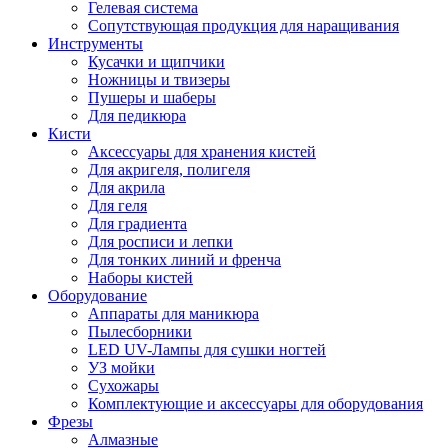
Гелевая система
Сопутствующая продукция для наращивания
Инструменты
Кусачки и щипчики
Ножницы и твизеры
Пушеры и шаберы
Для педикюра
Кисти
Аксессуары для хранения кистей
Для акригеля, полигеля
Для акрила
Для геля
Для градиента
Для росписи и лепки
Для тонких линий и френча
Наборы кистей
Оборудование
Аппараты для маникюра
Пылесборники
LED UV-Лампы для сушки ногтей
УЗ мойки
Сухожары
Комплектующие и аксессуары для оборудования
Фрезы
Алмазные