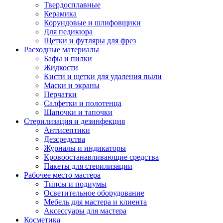
Твердосплавные
Керамика
Корундовые и шлифовщики
Для педикюра
Щетки и футляры для фрез
Расходные материалы
Бафы и пилки
Жидкости
Кисти и щетки для удаления пыли
Маски и экраны
Перчатки
Салфетки и полотенца
Шапочки и тапочки
Стерилизация и дезинфекция
Антисептики
Дезсредства
Журналы и индикаторы
Кровоостанавливающие средства
Пакеты для стерилизации
Рабочее место мастера
Типсы и подиумы
Осветительное оборудование
Мебель для мастера и клиента
Аксессуары для мастера
Косметика