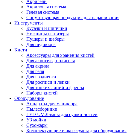
Акригели
Акриловая система
Гелевая система
Сопутствующая продукция для наращивания
Инструменты
Кусачки и щипчики
Ножницы и твизеры
Пушеры и шаберы
Для педикюра
Кисти
Аксессуары для хранения кистей
Для акригеля, полигеля
Для акрила
Для геля
Для градиента
Для росписи и лепки
Для тонких линий и френча
Наборы кистей
Оборудование
Аппараты для маникюра
Пылесборники
LED UV-Лампы для сушки ногтей
УЗ мойки
Сухожары
Комплектующие и аксессуары для оборудования