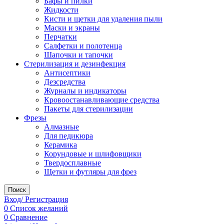
Бафы и пилки
Жидкости
Кисти и щетки для удаления пыли
Маски и экраны
Перчатки
Салфетки и полотенца
Шапочки и тапочки
Стерилизация и дезинфекция
Антисептики
Дезсредства
Журналы и индикаторы
Кровоостанавливающие средства
Пакеты для стерилизации
Фрезы
Алмазные
Для педикюра
Керамика
Корундовые и шлифовщики
Твердосплавные
Щетки и футляры для фрез
Поиск
Вход/ Регистрация
0
Список желаний
0
Сравнение