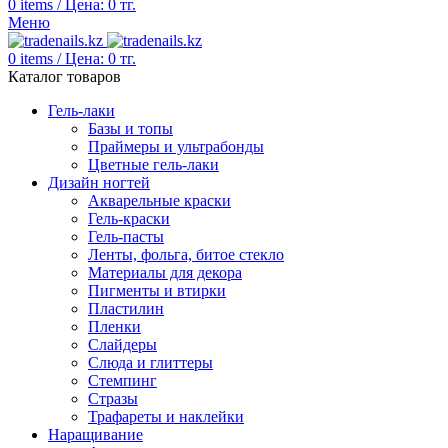
0
items
/
Цена:
0
тг.
Меню
0
items
/
Цена:
0
тг.
Каталог товаров
Гель-лаки
Базы и топы
Праймеры и ультрабонды
Цветные гель-лаки
Дизайн ногтей
Акварельные краски
Гель-краски
Гель-пасты
Ленты, фольга, битое стекло
Материалы для декора
Пигменты и втирки
Пластилин
Пленки
Слайдеры
Слюда и глиттеры
Стемпинг
Стразы
Трафареты и наклейки
Наращивание