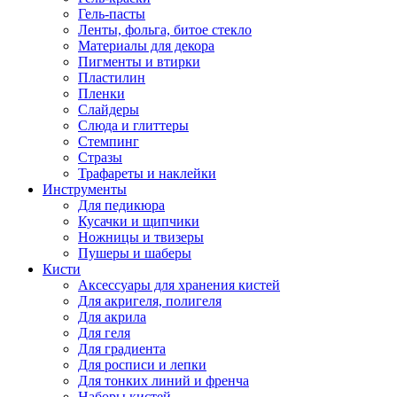
Гель-пасты
Ленты, фольга, битое стекло
Материалы для декора
Пигменты и втирки
Пластилин
Пленки
Слайдеры
Слюда и глиттеры
Стемпинг
Стразы
Трафареты и наклейки
Инструменты
Для педикюра
Кусачки и щипчики
Ножницы и твизеры
Пушеры и шаберы
Кисти
Аксессуары для хранения кистей
Для акригеля, полигеля
Для акрила
Для геля
Для градиента
Для росписи и лепки
Для тонких линий и френча
Наборы кистей