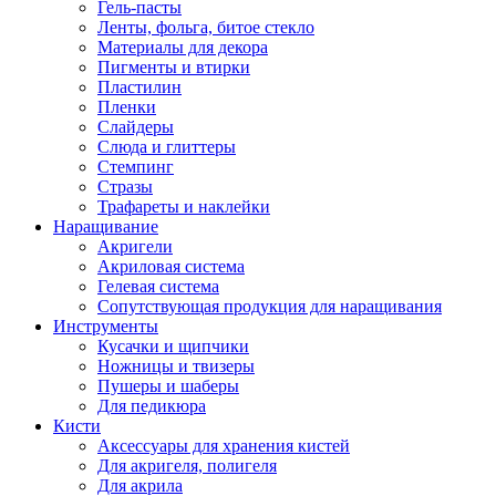
Гель-пасты
Ленты, фольга, битое стекло
Материалы для декора
Пигменты и втирки
Пластилин
Пленки
Слайдеры
Слюда и глиттеры
Стемпинг
Стразы
Трафареты и наклейки
Наращивание
Акригели
Акриловая система
Гелевая система
Сопутствующая продукция для наращивания
Инструменты
Кусачки и щипчики
Ножницы и твизеры
Пушеры и шаберы
Для педикюра
Кисти
Аксессуары для хранения кистей
Для акригеля, полигеля
Для акрила