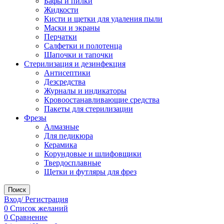
Бафы и пилки
Жидкости
Кисти и щетки для удаления пыли
Маски и экраны
Перчатки
Салфетки и полотенца
Шапочки и тапочки
Стерилизация и дезинфекция
Антисептики
Дезсредства
Журналы и индикаторы
Кровоостанавливающие средства
Пакеты для стерилизации
Фрезы
Алмазные
Для педикюра
Керамика
Корундовые и шлифовщики
Твердосплавные
Щетки и футляры для фрез
Поиск
Вход/ Регистрация
0
Список желаний
0
Сравнение