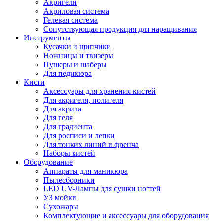
Акригели
Акриловая система
Гелевая система
Сопутствующая продукция для наращивания
Инструменты
Кусачки и щипчики
Ножницы и твизеры
Пушеры и шаберы
Для педикюра
Кисти
Аксессуары для хранения кистей
Для акригеля, полигеля
Для акрила
Для геля
Для градиента
Для росписи и лепки
Для тонких линий и френча
Наборы кистей
Оборудование
Аппараты для маникюра
Пылесборники
LED UV-Лампы для сушки ногтей
УЗ мойки
Сухожары
Комплектующие и аксессуары для оборудования