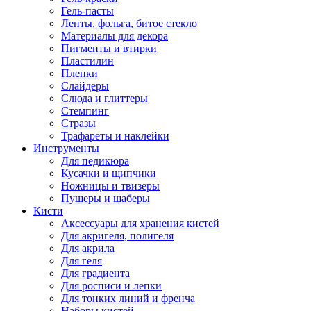
Гель-пасты
Ленты, фольга, битое стекло
Материалы для декора
Пигменты и втирки
Пластилин
Пленки
Слайдеры
Слюда и глиттеры
Стемпинг
Стразы
Трафареты и наклейки
Инструменты
Для педикюра
Кусачки и щипчики
Ножницы и твизеры
Пушеры и шаберы
Кисти
Аксессуары для хранения кистей
Для акригеля, полигеля
Для акрила
Для геля
Для градиента
Для росписи и лепки
Для тонких линий и френча
Наборы кистей