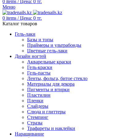
0
items
/
Цена:
0
тг.
Меню
0
items
/
Цена:
0
тг.
Каталог товаров
Гель-лаки
Базы и топы
Праймеры и ультрабонды
Цветные гель-лаки
Дизайн ногтей
Акварельные краски
Гель-краски
Гель-пасты
Ленты, фольга, битое стекло
Материалы для декора
Пигменты и втирки
Пластилин
Пленки
Слайдеры
Слюда и глиттеры
Стемпинг
Стразы
Трафареты и наклейки
Наращивание