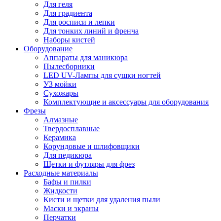
Для геля
Для градиента
Для росписи и лепки
Для тонких линий и френча
Наборы кистей
Оборудование
Аппараты для маникюра
Пылесборники
LED UV-Лампы для сушки ногтей
УЗ мойки
Сухожары
Комплектующие и аксессуары для оборудования
Фрезы
Алмазные
Твердосплавные
Керамика
Корундовые и шлифовщики
Для педикюра
Щетки и футляры для фрез
Расходные материалы
Бафы и пилки
Жидкости
Кисти и щетки для удаления пыли
Маски и экраны
Перчатки