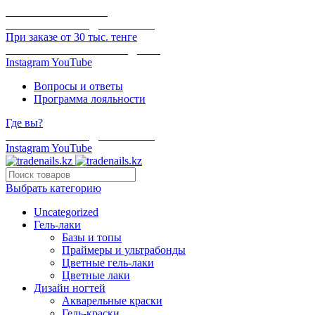
ОНЛАЙН ОПЛАТА
БЕСПЛАТНАЯ ДОСТАВКА
При заказе от 30 тыс. тенге
ОТГРУЗКА В ТОТ ЖЕ ДЕНЬ
Instagram
YouTube
Вопросы и ответы
Программа лояльности
Где вы?
БЕСПЛАТНАЯ ДОСТАВКА
Instagram
YouTube
Выбрать категорию
Uncategorized
Гель-лаки
Базы и топы
Праймеры и ультрабонды
Цветные гель-лаки
Цветные лаки
Дизайн ногтей
Акварельные краски
Гель-краски