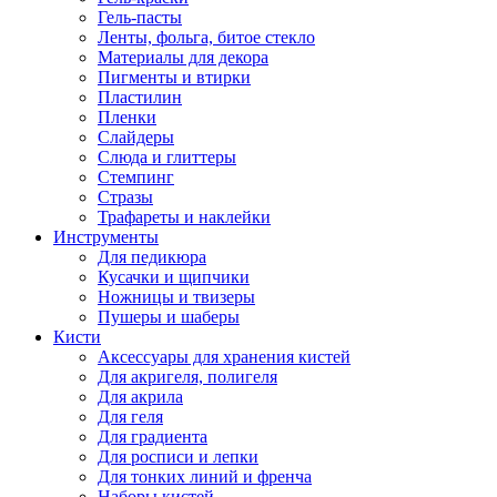
Гель-пасты
Ленты, фольга, битое стекло
Материалы для декора
Пигменты и втирки
Пластилин
Пленки
Слайдеры
Слюда и глиттеры
Стемпинг
Стразы
Трафареты и наклейки
Инструменты
Для педикюра
Кусачки и щипчики
Ножницы и твизеры
Пушеры и шаберы
Кисти
Аксессуары для хранения кистей
Для акригеля, полигеля
Для акрила
Для геля
Для градиента
Для росписи и лепки
Для тонких линий и френча
Наборы кистей