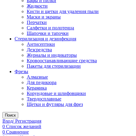
Бафы и пилки
Жидкости
Кисти и щетки для удаления пыли
Маски и экраны
Перчатки
Салфетки и полотенца
Шапочки и тапочки
Стерилизация и дезинфекция
Антисептики
Дезсредства
Журналы и индикаторы
Кровоостанавливающие средства
Пакеты для стерилизации
Фрезы
Алмазные
Для педикюра
Керамика
Корундовые и шлифовщики
Твердосплавные
Щетки и футляры для фрез
Поиск
Вход/ Регистрация
0
Список желаний
0
Сравнение