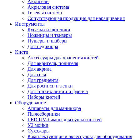
Акригели
Акриловая система
Гелевая система
Сопутствующая продукция для наращивания
Инструменты
Кусачки и щипчики
Ножницы и твизеры
Пушеры и шаберы
Для педикюра
Кисти
Аксессуары для хранения кистей
Для акригеля, полигеля
Для акрила
Для геля
Для градиента
Для росписи и лепки
Для тонких линий и френча
Наборы кистей
Оборудование
Аппараты для маникюра
Пылесборники
LED UV-Лампы для сушки ногтей
УЗ мойки
Сухожары
Комплектующие и аксессуары для оборудования