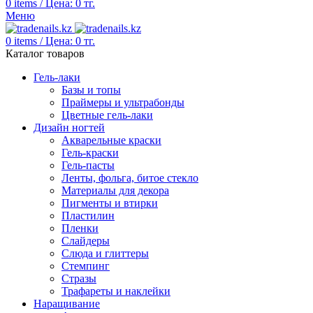
0
items
/
Цена:
0
тг.
Меню
0
items
/
Цена:
0
тг.
Каталог товаров
Гель-лаки
Базы и топы
Праймеры и ультрабонды
Цветные гель-лаки
Дизайн ногтей
Акварельные краски
Гель-краски
Гель-пасты
Ленты, фольга, битое стекло
Материалы для декора
Пигменты и втирки
Пластилин
Пленки
Слайдеры
Слюда и глиттеры
Стемпинг
Стразы
Трафареты и наклейки
Наращивание