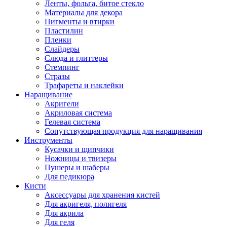
Ленты, фольга, битое стекло
Материалы для декора
Пигменты и втирки
Пластилин
Пленки
Слайдеры
Слюда и глиттеры
Стемпинг
Стразы
Трафареты и наклейки
Наращивание
Акригели
Акриловая система
Гелевая система
Сопутствующая продукция для наращивания
Инструменты
Кусачки и щипчики
Ножницы и твизеры
Пушеры и шаберы
Для педикюра
Кисти
Аксессуары для хранения кистей
Для акригеля, полигеля
Для акрила
Для геля