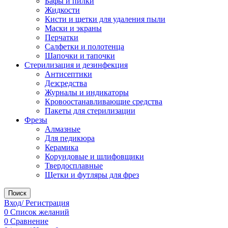
Бафы и пилки
Жидкости
Кисти и щетки для удаления пыли
Маски и экраны
Перчатки
Салфетки и полотенца
Шапочки и тапочки
Стерилизация и дезинфекция
Антисептики
Дезсредства
Журналы и индикаторы
Кровоостанавливающие средства
Пакеты для стерилизации
Фрезы
Алмазные
Для педикюра
Керамика
Корундовые и шлифовщики
Твердосплавные
Щетки и футляры для фрез
Поиск
Вход/ Регистрация
0
Список желаний
0
Сравнение