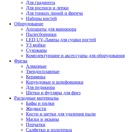
Для градиента
Для росписи и лепки
Для тонких линий и френча
Наборы кистей
Оборудование
Аппараты для маникюра
Пылесборники
LED UV-Лампы для сушки ногтей
УЗ мойки
Сухожары
Комплектующие и аксессуары для оборудования
Фрезы
Алмазные
Твердосплавные
Керамика
Корундовые и шлифовщики
Для педикюра
Щетки и футляры для фрез
Расходные материалы
Бафы и пилки
Жидкости
Кисти и щетки для удаления пыли
Маски и экраны
Перчатки
Салфетки и полотенца