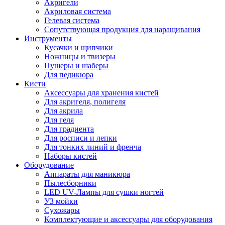
Акригели
Акриловая система
Гелевая система
Сопутствующая продукция для наращивания
Инструменты
Кусачки и щипчики
Ножницы и твизеры
Пушеры и шаберы
Для педикюра
Кисти
Аксессуары для хранения кистей
Для акригеля, полигеля
Для акрила
Для геля
Для градиента
Для росписи и лепки
Для тонких линий и френча
Наборы кистей
Оборудование
Аппараты для маникюра
Пылесборники
LED UV-Лампы для сушки ногтей
УЗ мойки
Сухожары
Комплектующие и аксессуары для оборудования