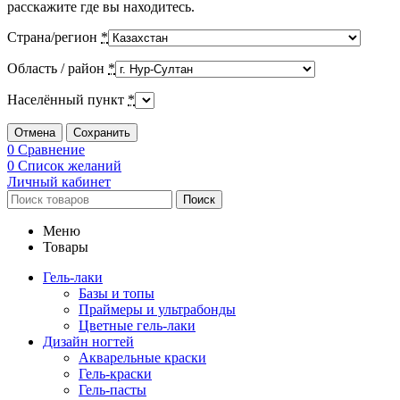
расскажите где вы находитесь.
Страна/регион
*
Область / район
*
Населённый пункт
*
Отмена
Сохранить
0
Сравнение
0
Список желаний
Личный кабинет
Поиск
Меню
Товары
Гель-лаки
Базы и топы
Праймеры и ультрабонды
Цветные гель-лаки
Дизайн ногтей
Акварельные краски
Гель-краски
Гель-пасты