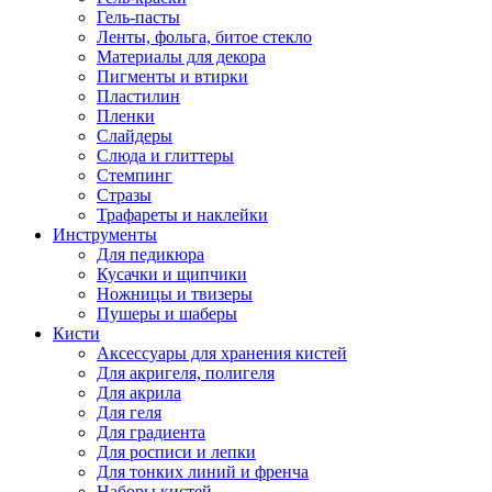
Гель-пасты
Ленты, фольга, битое стекло
Материалы для декора
Пигменты и втирки
Пластилин
Пленки
Слайдеры
Слюда и глиттеры
Стемпинг
Стразы
Трафареты и наклейки
Инструменты
Для педикюра
Кусачки и щипчики
Ножницы и твизеры
Пушеры и шаберы
Кисти
Аксессуары для хранения кистей
Для акригеля, полигеля
Для акрила
Для геля
Для градиента
Для росписи и лепки
Для тонких линий и френча
Наборы кистей