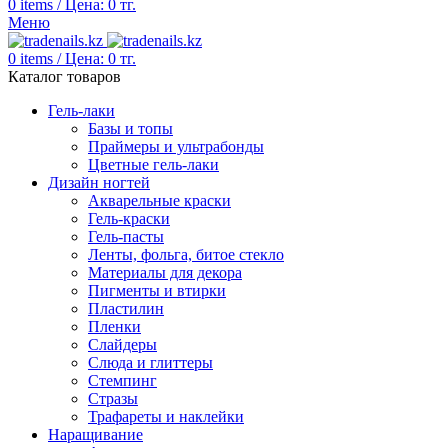
0
items
/
Цена:
0
тг.
Меню
0
items
/
Цена:
0
тг.
Каталог товаров
Гель-лаки
Базы и топы
Праймеры и ультрабонды
Цветные гель-лаки
Дизайн ногтей
Акварельные краски
Гель-краски
Гель-пасты
Ленты, фольга, битое стекло
Материалы для декора
Пигменты и втирки
Пластилин
Пленки
Слайдеры
Слюда и глиттеры
Стемпинг
Стразы
Трафареты и наклейки
Наращивание