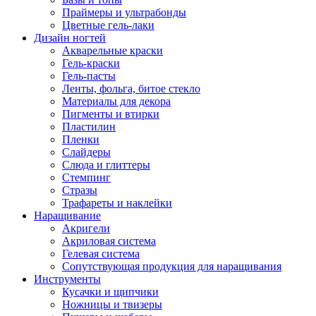
Праймеры и ультрабонды
Цветные гель-лаки
Дизайн ногтей
Акварельные краски
Гель-краски
Гель-пасты
Ленты, фольга, битое стекло
Материалы для декора
Пигменты и втирки
Пластилин
Пленки
Слайдеры
Слюда и глиттеры
Стемпинг
Стразы
Трафареты и наклейки
Наращивание
Акригели
Акриловая система
Гелевая система
Сопутствующая продукция для наращивания
Инструменты
Кусачки и щипчики
Ножницы и твизеры