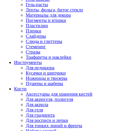
Гель-пасты
Ленты, фольга, битое стекло
Материалы для декора
Пигменты и втирки
Пластилин
Пленки
Слайдеры
Слюда и глиттеры
Стемпинг
Стразы
Трафареты и наклейки
Инструменты
Для педикюра
Кусачки и щипчики
Ножницы и твизеры
Пушеры и шаберы
Кисти
Аксессуары для хранения кистей
Для акригеля, полигеля
Для акрила
Для геля
Для градиента
Для росписи и лепки
Для тонких линий и френча
Наборы кистей