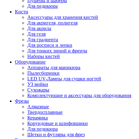
Пушеры и шаберы
Для педикюра
Кисти
Аксессуары для хранения кистей
Для акригеля, полигеля
Для акрила
Для геля
Для градиента
Для росписи и лепки
Для тонких линий и френча
Наборы кистей
Оборудование
Аппараты для маникюра
Пылесборники
LED UV-Лампы для сушки ногтей
УЗ мойки
Сухожары
Комплектующие и аксессуары для оборудования
Фрезы
Алмазные
Твердосплавные
Керамика
Корундовые и шлифовщики
Для педикюра
Щетки и футляры для фрез