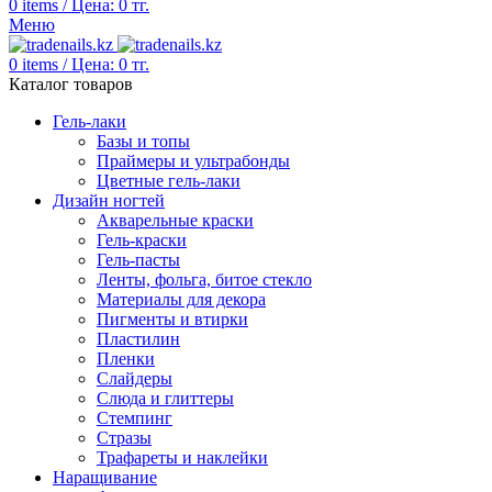
0
items
/
Цена:
0
тг.
Меню
0
items
/
Цена:
0
тг.
Каталог товаров
Гель-лаки
Базы и топы
Праймеры и ультрабонды
Цветные гель-лаки
Дизайн ногтей
Акварельные краски
Гель-краски
Гель-пасты
Ленты, фольга, битое стекло
Материалы для декора
Пигменты и втирки
Пластилин
Пленки
Слайдеры
Слюда и глиттеры
Стемпинг
Стразы
Трафареты и наклейки
Наращивание