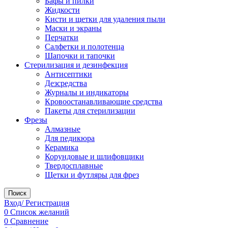
Бафы и пилки
Жидкости
Кисти и щетки для удаления пыли
Маски и экраны
Перчатки
Салфетки и полотенца
Шапочки и тапочки
Стерилизация и дезинфекция
Антисептики
Дезсредства
Журналы и индикаторы
Кровоостанавливающие средства
Пакеты для стерилизации
Фрезы
Алмазные
Для педикюра
Керамика
Корундовые и шлифовщики
Твердосплавные
Щетки и футляры для фрез
Поиск
Вход/ Регистрация
0
Список желаний
0
Сравнение