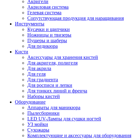
Акригели
Акриловая система
Гелевая система
Сопутствующая продукция для наращивания
Инструменты
Кусачки и щипчики
Ножницы и твизеры
Пушеры и шаберы
Для педикюра
Кисти
Аксессуары для хранения кистей
Для акригеля, полигеля
Для акрила
Для геля
Для градиента
Для росписи и лепки
Для тонких линий и френча
Наборы кистей
Оборудование
Аппараты для маникюра
Пылесборники
LED UV-Лампы для сушки ногтей
УЗ мойки
Сухожары
Комплектующие и аксессуары для оборудования