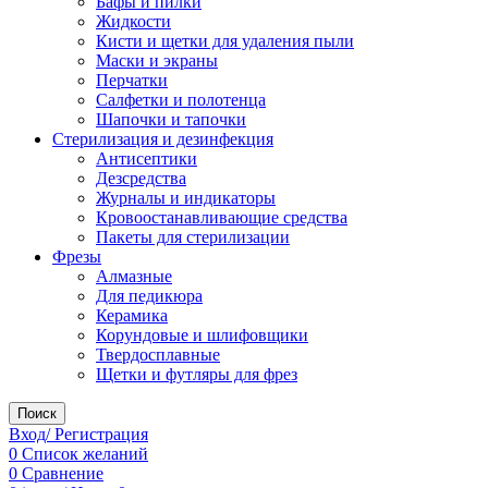
Бафы и пилки
Жидкости
Кисти и щетки для удаления пыли
Маски и экраны
Перчатки
Салфетки и полотенца
Шапочки и тапочки
Стерилизация и дезинфекция
Антисептики
Дезсредства
Журналы и индикаторы
Кровоостанавливающие средства
Пакеты для стерилизации
Фрезы
Алмазные
Для педикюра
Керамика
Корундовые и шлифовщики
Твердосплавные
Щетки и футляры для фрез
Поиск
Вход/ Регистрация
0
Список желаний
0
Сравнение