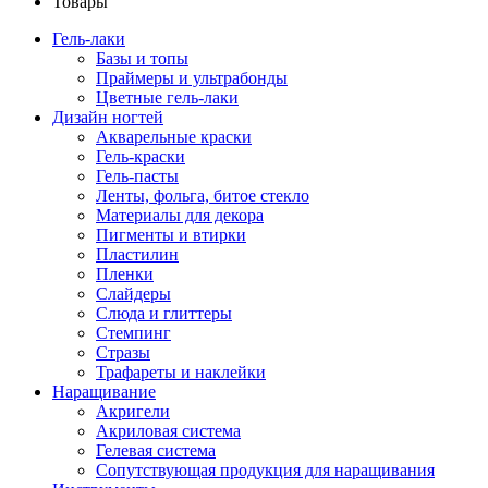
Товары
Гель-лаки
Базы и топы
Праймеры и ультрабонды
Цветные гель-лаки
Дизайн ногтей
Акварельные краски
Гель-краски
Гель-пасты
Ленты, фольга, битое стекло
Материалы для декора
Пигменты и втирки
Пластилин
Пленки
Слайдеры
Слюда и глиттеры
Стемпинг
Стразы
Трафареты и наклейки
Наращивание
Акригели
Акриловая система
Гелевая система
Сопутствующая продукция для наращивания