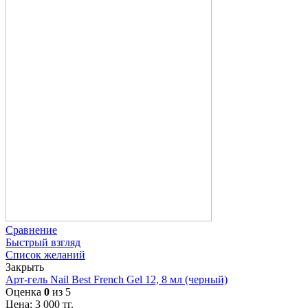
Сравнение
Быстрый взгляд
Список желаний
Закрыть
Арт-гель Nail Best French Gel 12, 8 мл (черный)
Оценка
0
из 5
Цена:
3 000
тг.