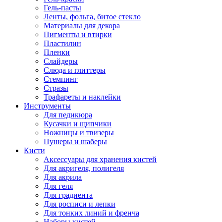
Гель-пасты
Ленты, фольга, битое стекло
Материалы для декора
Пигменты и втирки
Пластилин
Пленки
Слайдеры
Слюда и глиттеры
Стемпинг
Стразы
Трафареты и наклейки
Инструменты
Для педикюра
Кусачки и щипчики
Ножницы и твизеры
Пушеры и шаберы
Кисти
Аксессуары для хранения кистей
Для акригеля, полигеля
Для акрила
Для геля
Для градиента
Для росписи и лепки
Для тонких линий и френча
Наборы кистей