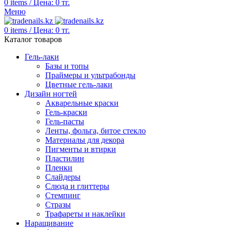
0
items
/
Цена:
0
тг.
Меню
0
items
/
Цена:
0
тг.
Каталог товаров
Гель-лаки
Базы и топы
Праймеры и ультрабонды
Цветные гель-лаки
Дизайн ногтей
Акварельные краски
Гель-краски
Гель-пасты
Ленты, фольга, битое стекло
Материалы для декора
Пигменты и втирки
Пластилин
Пленки
Слайдеры
Слюда и глиттеры
Стемпинг
Стразы
Трафареты и наклейки
Наращивание