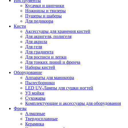
Инструменты
Кусачки и щипчики
Ножницы и твизеры
Пушеры и шаберы
Для педикюра
Кисти
Аксессуары для хранения кистей
Для акригеля, полигеля
Для акрила
Для геля
Для градиента
Для росписи и лепки
Для тонких линий и френча
Наборы кистей
Оборудование
Аппараты для маникюра
Пылесборники
LED UV-Лампы для сушки ногтей
УЗ мойки
Сухожары
Комплектующие и аксессуары для оборудования
Фрезы
Алмазные
Твердосплавные
Керамика