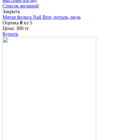
Быстрый взгляд
Список желаний
Закрыть
Мятая фольга Nail Best, поталь, медь
Оценка
0
из 5
Цена:
300
тг.
Купить