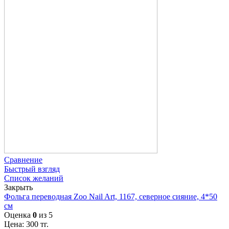
Сравнение
Быстрый взгляд
Список желаний
Закрыть
Фольга переводная Zoo Nail Art, 1167, северное сияние, 4*50
см
Оценка
0
из 5
Цена:
300
тг.