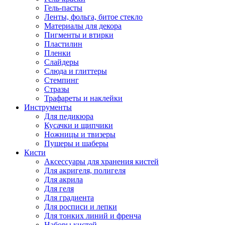
Гель-пасты
Ленты, фольга, битое стекло
Материалы для декора
Пигменты и втирки
Пластилин
Пленки
Слайдеры
Слюда и глиттеры
Стемпинг
Стразы
Трафареты и наклейки
Инструменты
Для педикюра
Кусачки и щипчики
Ножницы и твизеры
Пушеры и шаберы
Кисти
Аксессуары для хранения кистей
Для акригеля, полигеля
Для акрила
Для геля
Для градиента
Для росписи и лепки
Для тонких линий и френча
Наборы кистей