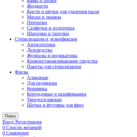
Бафы и пилки
Жидкости
Кисти и щетки для удаления пыли
Маски и экраны
Перчатки
Салфетки и полотенца
Шапочки и тапочки
Стерилизация и дезинфекция
Антисептики
Дезсредства
Журналы и индикаторы
Кровоостанавливающие средства
Пакеты для стерилизации
Фрезы
Алмазные
Для педикюра
Керамика
Корундовые и шлифовщики
Твердосплавные
Щетки и футляры для фрез
Поиск
Вход/ Регистрация
0
Список желаний
0
Сравнение