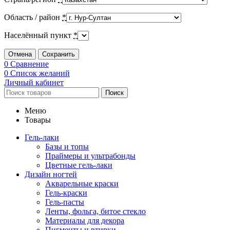
Область / район
*
Населённый пункт
*
Отмена
Сохранить
0
Сравнение
0
Список желаний
Личный кабинет
Поиск
Меню
Товары
Гель-лаки
Базы и топы
Праймеры и ультрабонды
Цветные гель-лаки
Дизайн ногтей
Акварельные краски
Гель-краски
Гель-пасты
Ленты, фольга, битое стекло
Материалы для декора
Пигменты и втирки