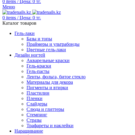
0
items
/
Цена:
0
тг.
Меню
0
items
/
Цена:
0
тг.
Каталог товаров
Гель-лаки
Базы и топы
Праймеры и ультрабонды
Цветные гель-лаки
Дизайн ногтей
Акварельные краски
Гель-краски
Гель-пасты
Ленты, фольга, битое стекло
Материалы для декора
Пигменты и втирки
Пластилин
Пленки
Слайдеры
Слюда и глиттеры
Стемпинг
Стразы
Трафареты и наклейки
Наращивание