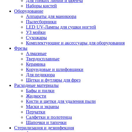
Для тонких линий и френча
Наборы кистей
Оборудование
Аппараты для маникюра
Пылесборники
LED UV-Лампы для сушки ногтей
УЗ мойки
Сухожары
Комплектующие и аксессуары для оборудования
Фрезы
Алмазные
Твердосплавные
Керамика
Корундовые и шлифовщики
Для педикюра
Щетки и футляры для фрез
Расходные материалы
Бафы и пилки
Жидкости
Кисти и щетки для удаления пыли
Маски и экраны
Перчатки
Салфетки и полотенца
Шапочки и тапочки
Стерилизация и дезинфекция