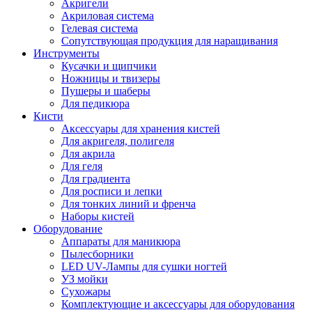
Акригели
Акриловая система
Гелевая система
Сопутствующая продукция для наращивания
Инструменты
Кусачки и щипчики
Ножницы и твизеры
Пушеры и шаберы
Для педикюра
Кисти
Аксессуары для хранения кистей
Для акригеля, полигеля
Для акрила
Для геля
Для градиента
Для росписи и лепки
Для тонких линий и френча
Наборы кистей
Оборудование
Аппараты для маникюра
Пылесборники
LED UV-Лампы для сушки ногтей
УЗ мойки
Сухожары
Комплектующие и аксессуары для оборудования