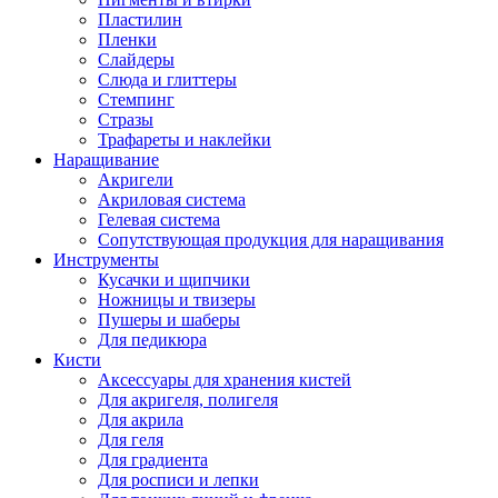
Пластилин
Пленки
Слайдеры
Слюда и глиттеры
Стемпинг
Стразы
Трафареты и наклейки
Наращивание
Акригели
Акриловая система
Гелевая система
Сопутствующая продукция для наращивания
Инструменты
Кусачки и щипчики
Ножницы и твизеры
Пушеры и шаберы
Для педикюра
Кисти
Аксессуары для хранения кистей
Для акригеля, полигеля
Для акрила
Для геля
Для градиента
Для росписи и лепки