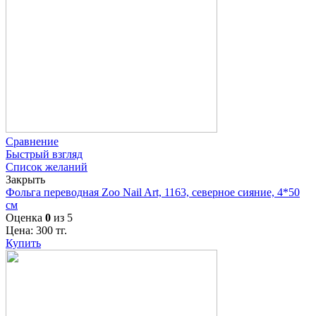
Сравнение
Быстрый взгляд
Список желаний
Закрыть
Фольга переводная Zoo Nail Art, 1163, северное сияние, 4*50
см
Оценка
0
из 5
Цена:
300
тг.
Купить