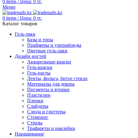
0
items
/
Цена:
0
тг.
Меню
0
items
/
Цена:
0
тг.
Каталог товаров
Гель-лаки
Базы и топы
Праймеры и ультрабонды
Цветные гель-лаки
Дизайн ногтей
Акварельные краски
Гель-краски
Гель-пасты
Ленты, фольга, битое стекло
Материалы для декора
Пигменты и втирки
Пластилин
Пленки
Слайдеры
Слюда и глиттеры
Стемпинг
Стразы
Трафареты и наклейки
Наращивание