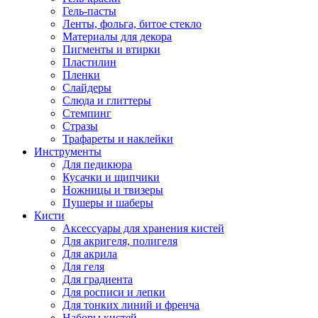
Гель-пасты
Ленты, фольга, битое стекло
Материалы для декора
Пигменты и втирки
Пластилин
Пленки
Слайдеры
Слюда и глиттеры
Стемпинг
Стразы
Трафареты и наклейки
Инструменты
Для педикюра
Кусачки и щипчики
Ножницы и твизеры
Пушеры и шаберы
Кисти
Аксессуары для хранения кистей
Для акригеля, полигеля
Для акрила
Для геля
Для градиента
Для росписи и лепки
Для тонких линий и френча
Наборы кистей