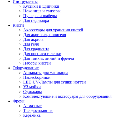
Инструменты
Кусачки и щипчики
Ножницы и твизеры
Пушеры и шаберы
Для педикюра
Кисти
Аксессуары для хранения кистей
Для акригеля, полигеля
Для акрила
Для геля
Для градиента
Для росписи и лепки
Для тонких линий и френча
Наборы кистей
Оборудование
Аппараты для маникюра
Пылесборники
LED UV-Лампы для сушки ногтей
УЗ мойки
Сухожары
Комплектующие и аксессуары для оборудования
Фрезы
Алмазные
Твердосплавные
Керамика