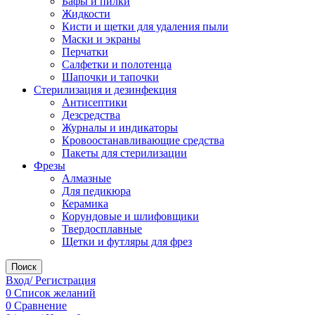
Бафы и пилки
Жидкости
Кисти и щетки для удаления пыли
Маски и экраны
Перчатки
Салфетки и полотенца
Шапочки и тапочки
Стерилизация и дезинфекция
Антисептики
Дезсредства
Журналы и индикаторы
Кровоостанавливающие средства
Пакеты для стерилизации
Фрезы
Алмазные
Для педикюра
Керамика
Корундовые и шлифовщики
Твердосплавные
Щетки и футляры для фрез
Поиск
Вход/ Регистрация
0
Список желаний
0
Сравнение