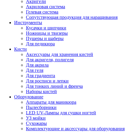
Акригели
Акриловая система
Гелевая система
Сопутствующая продукция для наращивания
Инструменты
Кусачки и щипчики
Ножницы и твизеры
Пушеры и шаберы
Для педикюра
Кисти
Аксессуары для хранения кистей
Для акригеля, полигеля
Для акрила
Для геля
Для градиента
Для росписи и лепки
Для тонких линий и френча
Наборы кистей
Оборудование
Аппараты для маникюра
Пылесборники
LED UV-Лампы для сушки ногтей
УЗ мойки
Сухожары
Комплектующие и аксессуары для оборудования